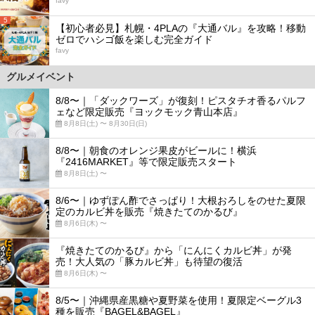
favy
5
【初心者必見】札幌・4PLAの『大通バル』を攻略！移動
ゼロでハシゴ飯を楽しむ完全ガイド
favy
グルメイベント
8/8〜｜「ダックワーズ」が復刻！ピスタチオ香るパルフ
ェなど限定販売『ヨックモック青山本店』
8月8日(土) 〜 8月30日(日)
8/8〜｜朝食のオレンジ果皮がビールに！横浜
『2416MARKET』等で限定販売スタート
8月8日(土) 〜
8/6〜｜ゆずぽん酢でさっぱり！大根おろしをのせた夏限
定のカルビ丼を販売『焼きたてのかるび』
8月6日(木) 〜
『焼きたてのかるび』から「にんにくカルビ丼」が発
売！大人気の「豚カルビ丼」も待望の復活
8月6日(木) 〜
8/5〜｜沖縄県産黒糖や夏野菜を使用！夏限定ベーグル3
種を販売『BAGEL&BAGEL』