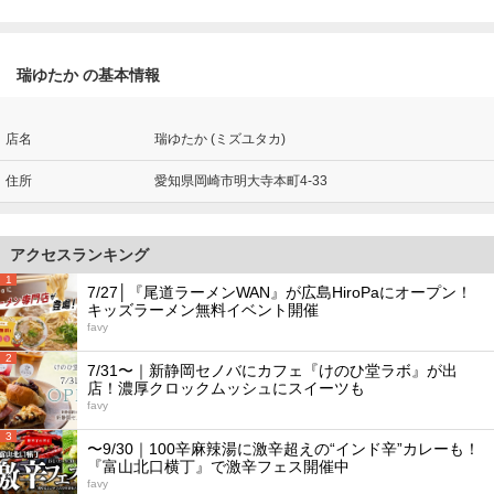
瑞ゆたか の基本情報
店名
瑞ゆたか (ミズユタカ)
住所
愛知県岡崎市明大寺本町4-33
アクセスランキング
1
7/27│『尾道ラーメンWAN』が広島HiroPaにオープン！
キッズラーメン無料イベント開催
favy
2
7/31〜｜新静岡セノバにカフェ『けのひ堂ラボ』が出
店！濃厚クロックムッシュにスイーツも
favy
3
〜9/30｜100辛麻辣湯に激辛超えの“インド辛”カレーも！
『富山北口横丁』で激辛フェス開催中
favy