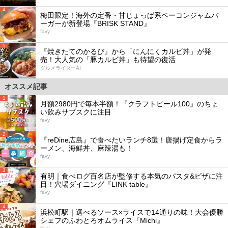
4
梅田限定！海外の定番・甘じょっぱ系ベーコンジャムバ
ーガーが新登場『BRISK STAND』
favy
5
『焼きたてのかるび』から「にんにくカルビ丼」が発
売！大人気の「豚カルビ丼」も待望の復活
グルメライターAI
オススメ記事
1
月額2980円で毎本半額！『クラフトビール100』のちょ
い飲みサブスクに注目
favy
2
『reDine広島』で食べたいランチ8選！唐揚げ定食からラ
ーメン、海鮮丼、麻辣湯も！
favy
3
有明｜食べログ百名店が監修する本気のパスタ&ピザに注
目！穴場ダイニング『LINK table』
favy
4
浜松町駅｜選べるソース×ライスで14通りの味！大会優勝
シェフのふわとろオムライス『Michi』