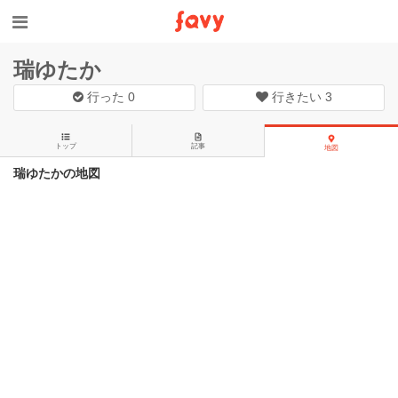
瑞ゆたか
行った
0
行きたい
3
トップ
記事
地図
瑞ゆたかの地図