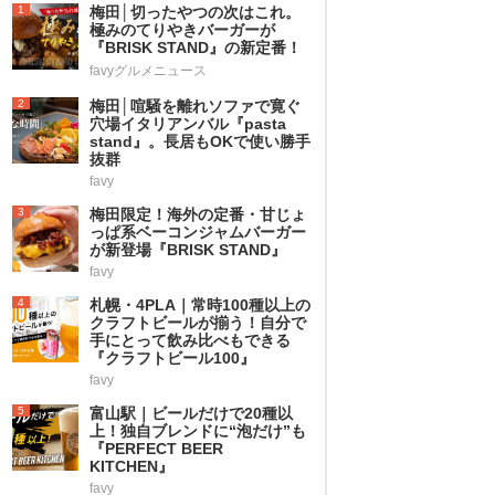
1
梅田│切ったやつの次はこれ。
極みのてりやきバーガーが
『BRISK STAND』の新定番！
favyグルメニュース
2
梅田│喧騒を離れソファで寛ぐ
穴場イタリアンバル『pasta
stand』。長居もOKで使い勝手
抜群
favy
3
梅田限定！海外の定番・甘じょ
っぱ系ベーコンジャムバーガー
が新登場『BRISK STAND』
favy
4
札幌・4PLA｜常時100種以上の
クラフトビールが揃う！自分で
手にとって飲み比べもできる
『クラフトビール100』
favy
5
富山駅｜ビールだけで20種以
上！独自ブレンドに“泡だけ”も
『PERFECT BEER
KITCHEN』
favy