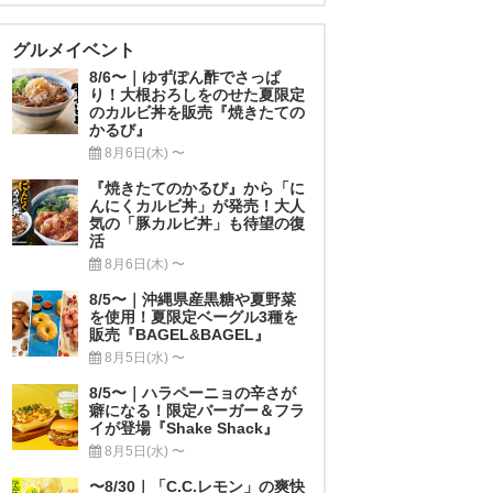
グルメイベント
8/6〜｜ゆずぽん酢でさっぱ
り！大根おろしをのせた夏限定
のカルビ丼を販売『焼きたての
かるび』
8月6日(木) 〜
『焼きたてのかるび』から「に
んにくカルビ丼」が発売！大人
気の「豚カルビ丼」も待望の復
活
8月6日(木) 〜
8/5〜｜沖縄県産黒糖や夏野菜
を使用！夏限定ベーグル3種を
販売『BAGEL&BAGEL』
8月5日(水) 〜
8/5〜｜ハラペーニョの辛さが
癖になる！限定バーガー＆フラ
イが登場『Shake Shack』
8月5日(水) 〜
〜8/30｜「C.C.レモン」の爽快