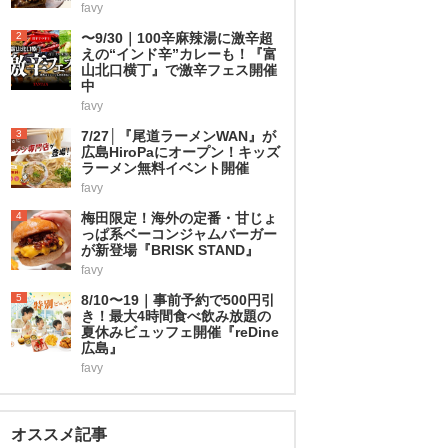
favy
2
〜9/30｜100辛麻辣湯に激辛超
えの“インド辛”カレーも！『富
山北口横丁』で激辛フェス開催
中
favy
3
7/27│『尾道ラーメンWAN』が
広島HiroPaにオープン！キッズ
ラーメン無料イベント開催
favy
4
梅田限定！海外の定番・甘じょ
っぱ系ベーコンジャムバーガー
が新登場『BRISK STAND』
favy
5
8/10〜19｜事前予約で500円引
き！最大4時間食べ飲み放題の
夏休みビュッフェ開催『reDine
広島』
favy
オススメ記事