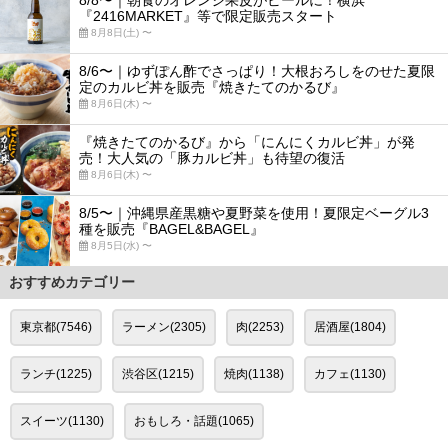
『2416MARKET』等で限定販売スタート
8月8日(土) 〜
8/6〜｜ゆずぽん酢でさっぱり！大根おろしをのせた夏限
定のカルビ丼を販売『焼きたてのかるび』
8月6日(木) 〜
『焼きたてのかるび』から「にんにくカルビ丼」が発
売！大人気の「豚カルビ丼」も待望の復活
8月6日(木) 〜
8/5〜｜沖縄県産黒糖や夏野菜を使用！夏限定ベーグル3
種を販売『BAGEL&BAGEL』
8月5日(水) 〜
おすすめカテゴリー
東京都(7546)
ラーメン(2305)
肉(2253)
居酒屋(1804)
ランチ(1225)
渋谷区(1215)
焼肉(1138)
カフェ(1130)
スイーツ(1130)
おもしろ・話題(1065)