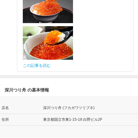
この記事を読む
深川つり舟 の基本情報
店名
深川つり舟 (フカガワツリブネ)
住所
東京都国立市東1-15-18 白野ビル2F