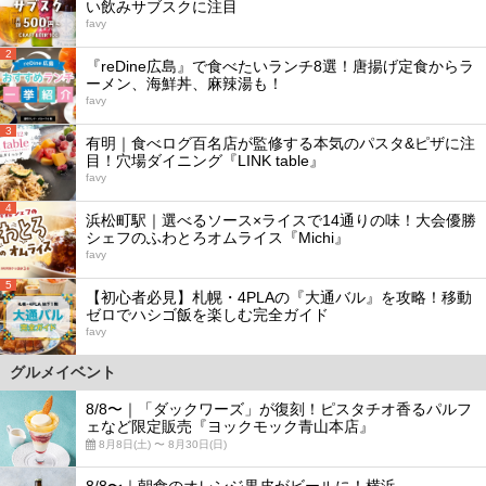
い飲みサブスクに注目
favy
2
『reDine広島』で食べたいランチ8選！唐揚げ定食からラ
ーメン、海鮮丼、麻辣湯も！
favy
3
有明｜食べログ百名店が監修する本気のパスタ&ピザに注
目！穴場ダイニング『LINK table』
favy
4
浜松町駅｜選べるソース×ライスで14通りの味！大会優勝
シェフのふわとろオムライス『Michi』
favy
5
【初心者必見】札幌・4PLAの『大通バル』を攻略！移動
ゼロでハシゴ飯を楽しむ完全ガイド
favy
グルメイベント
8/8〜｜「ダックワーズ」が復刻！ピスタチオ香るパルフ
ェなど限定販売『ヨックモック青山本店』
8月8日(土) 〜 8月30日(日)
8/8〜｜朝食のオレンジ果皮がビールに！横浜