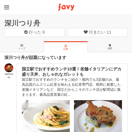
深川つり舟
行った
0
行きたい
11
トップ
地図
記事
深川つり舟が話題になっています
国立駅でおすすめランチ10選！老舗イタリアンにデカ
盛り天丼、おしゃれなガレットも
saruru
ru
国立駅でおすすめのランチをご紹介！都内でも3店舗のみ、最
高品質のムスリム紅茶を味わえる紅茶専門店、昭和に創業した
老舗イタリアンなど、国立だからこそのランチ店が駅周辺に集
まります。最高品質茶葉の紅...