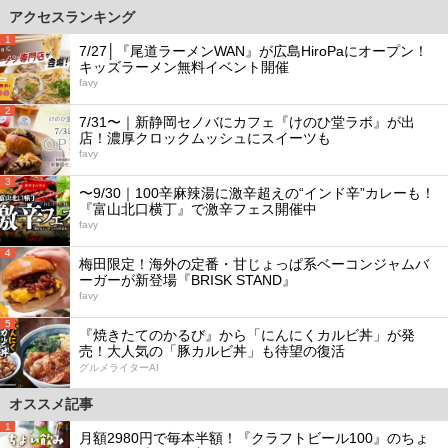
アクセスランキング
1
7/27│『尾道ラーメンWAN』が広島HiroPaにオープン！
キッズラーメン無料イベント開催
favy
2
7/31〜｜新静岡セノバにカフェ『けのひ堂ラボ』が出
店！濃厚クロックムッシュにスイーツも
favy
3
〜9/30｜100辛麻辣湯に激辛超えの“インド辛”カレーも！
『富山北口横丁』で激辛フェス開催中
favy
4
梅田限定！海外の定番・甘じょっぱ系ベーコンジャムバ
ーガーが新登場『BRISK STAND』
favy
5
『焼きたてのかるび』から「にんにくカルビ丼」が発
売！大人気の「豚カルビ丼」も待望の復活
グルメライターAI
オススメ記事
1
月額2980円で毎本半額！『クラフトビール100』のちょ