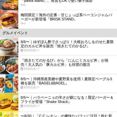
『pasta stand』。長居もOKで使い勝手抜群
favy
5
梅田限定！海外の定番・甘じょっぱ系ベーコンジャムバ
ーガーが新登場『BRISK STAND』
favy
グルメイベント
8/6〜｜ゆずぽん酢でさっぱり！大根おろしをのせた夏限
定のカルビ丼を販売『焼きたてのかるび』
8月6日(木) 〜
『焼きたてのかるび』から「にんにくカルビ丼」が発
売！大人気の「豚カルビ丼」も待望の復活
8月6日(木) 〜
8/5〜｜沖縄県産黒糖や夏野菜を使用！夏限定ベーグル3
種を販売『BAGEL&BAGEL』
8月5日(水) 〜
8/5〜｜ハラペーニョの辛さが癖になる！限定バーガー＆
フライが登場『Shake Shack』
8月5日(水) 〜
〜8/30｜「C.C.レモン」の爽快なパフェに注目！飲む新