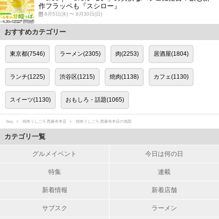
作フラッペも『スシロー』
8月5日(水) 〜 8月30日(日)
おすすめカテゴリー
東京都(7546)
ラーメン(2305)
肉(2253)
居酒屋(1804)
ランチ(1225)
渋谷区(1215)
焼肉(1138)
カフェ(1130)
スイーツ(1130)
おもしろ・話題(1065)
favy
焼肉うしごろ 西麻布本店
焼肉うしごろ 西麻布本店の地図
カテゴリ一覧
グルメイベント
今日は何の日
特集
連載
新着情報
新着店舗
サブスク
ラーメン