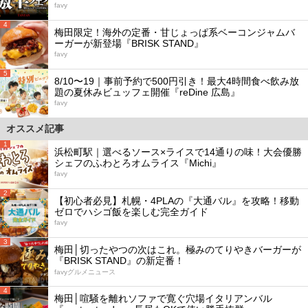
favy
4
梅田限定！海外の定番・甘じょっぱ系ベーコンジャムバ
ーガーが新登場『BRISK STAND』
favy
5
8/10〜19｜事前予約で500円引き！最大4時間食べ飲み放
題の夏休みビュッフェ開催『reDine 広島』
favy
オススメ記事
1
浜松町駅｜選べるソース×ライスで14通りの味！大会優勝
シェフのふわとろオムライス『Michi』
favy
2
【初心者必見】札幌・4PLAの『大通バル』を攻略！移動
ゼロでハシゴ飯を楽しむ完全ガイド
favy
3
梅田│切ったやつの次はこれ。極みのてりやきバーガーが
『BRISK STAND』の新定番！
favyグルメニュース
4
梅田│喧騒を離れソファで寛ぐ穴場イタリアンバル