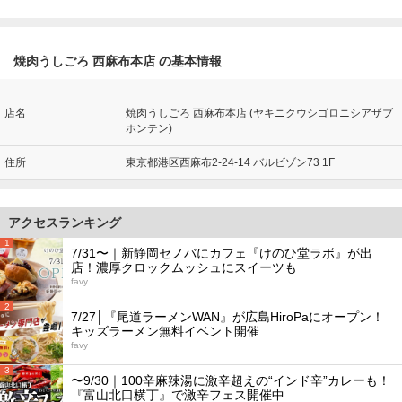
焼肉うしごろ 西麻布本店 の基本情報
店名
焼肉うしごろ 西麻布本店 (ヤキニクウシゴロニシアザブ
ホンテン)
住所
東京都港区西麻布2-24-14 バルビゾン73 1F
アクセスランキング
1
7/31〜｜新静岡セノバにカフェ『けのひ堂ラボ』が出
店！濃厚クロックムッシュにスイーツも
favy
2
7/27│『尾道ラーメンWAN』が広島HiroPaにオープン！
キッズラーメン無料イベント開催
favy
3
〜9/30｜100辛麻辣湯に激辛超えの“インド辛”カレーも！
『富山北口横丁』で激辛フェス開催中