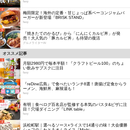
favy
4
梅田限定！海外の定番・甘じょっぱ系ベーコンジャムバ
ーガーが新登場『BRISK STAND』
favy
5
『焼きたてのかるび』から「にんにくカルビ丼」が発
売！大人気の「豚カルビ丼」も待望の復活
グルメライターAI
オススメ記事
1
月額2980円で毎本半額！『クラフトビール100』のちょ
い飲みサブスクに注目
favy
2
『reDine広島』で食べたいランチ8選！唐揚げ定食からラ
ーメン、海鮮丼、麻辣湯も！
favy
3
有明｜食べログ百名店が監修する本気のパスタ&ピザに注
目！穴場ダイニング『LINK table』
favy
4
浜松町駅｜選べるソース×ライスで14通りの味！大会優勝
シェフのふわとろオムライス『Michi』