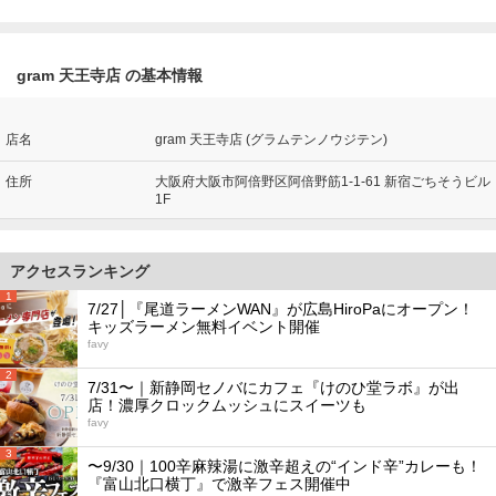
gram 天王寺店 の基本情報
店名
gram 天王寺店 (グラムテンノウジテン)
住所
大阪府大阪市阿倍野区阿倍野筋1-1-61 新宿ごちそうビル
1F
アクセスランキング
1
7/27│『尾道ラーメンWAN』が広島HiroPaにオープン！
キッズラーメン無料イベント開催
favy
2
7/31〜｜新静岡セノバにカフェ『けのひ堂ラボ』が出
店！濃厚クロックムッシュにスイーツも
favy
3
〜9/30｜100辛麻辣湯に激辛超えの“インド辛”カレーも！
『富山北口横丁』で激辛フェス開催中