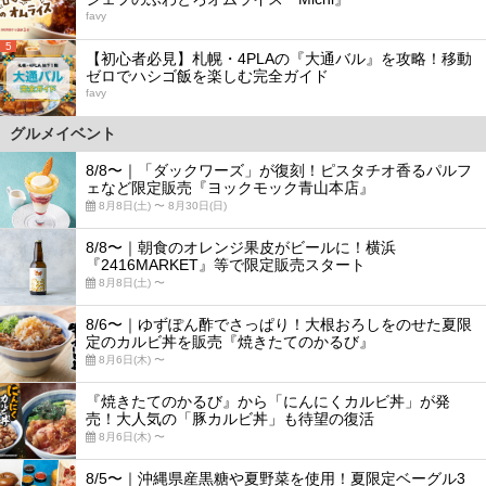
favy
5
【初心者必見】札幌・4PLAの『大通バル』を攻略！移動
ゼロでハシゴ飯を楽しむ完全ガイド
favy
グルメイベント
8/8〜｜「ダックワーズ」が復刻！ピスタチオ香るパルフ
ェなど限定販売『ヨックモック青山本店』
8月8日(土) 〜 8月30日(日)
8/8〜｜朝食のオレンジ果皮がビールに！横浜
『2416MARKET』等で限定販売スタート
8月8日(土) 〜
8/6〜｜ゆずぽん酢でさっぱり！大根おろしをのせた夏限
定のカルビ丼を販売『焼きたてのかるび』
8月6日(木) 〜
『焼きたてのかるび』から「にんにくカルビ丼」が発
売！大人気の「豚カルビ丼」も待望の復活
8月6日(木) 〜
8/5〜｜沖縄県産黒糖や夏野菜を使用！夏限定ベーグル3