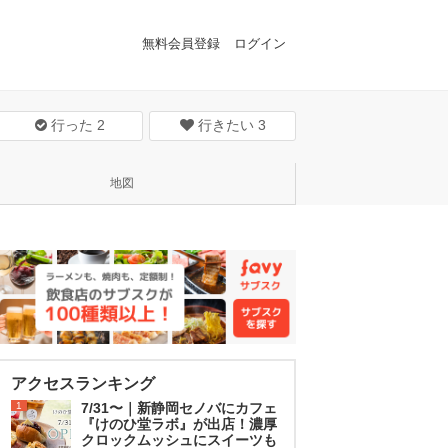
無料会員登録
ログイン
行った
2
行きたい
3
地図
アクセスランキング
1
7/31〜｜新静岡セノバにカフェ
『けのひ堂ラボ』が出店！濃厚
クロックムッシュにスイーツも