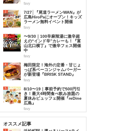
favy
2
7/27│『尾道ラーメンWAN』が
広島HiroPaにオープン！キッズ
ラーメン無料イベント開催
favy
3
〜9/30｜100辛麻辣湯に激辛超
えの“インド辛”カレーも！『富
山北口横丁』で激辛フェス開催
中
favy
4
梅田限定！海外の定番・甘じょ
っぱ系ベーコンジャムバーガー
が新登場『BRISK STAND』
favy
5
8/10〜19｜事前予約で500円引
き！最大4時間食べ飲み放題の
夏休みビュッフェ開催『reDine
広島』
favy
オススメ記事
1
浜松町駅｜選べるソース×ライ