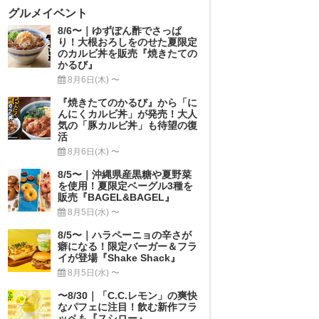
グルメイベント
8/6〜｜ゆずぽん酢でさっぱ
り！大根おろしをのせた夏限定
のカルビ丼を販売『焼きたての
かるび』
8月6日(木) 〜
『焼きたてのかるび』から「に
んにくカルビ丼」が発売！大人
気の「豚カルビ丼」も待望の復
活
8月6日(木) 〜
8/5〜｜沖縄県産黒糖や夏野菜
を使用！夏限定ベーグル3種を
販売『BAGEL&BAGEL』
8月5日(水) 〜
8/5〜｜ハラペーニョの辛さが
癖になる！限定バーガー＆フラ
イが登場『Shake Shack』
8月5日(水) 〜
〜8/30｜「C.C.レモン」の爽快
なパフェに注目！飲む新作フラ
ッペも『スシロー』