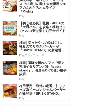
スで14通りの味！大会優勝シェ
フのふわとろオムライス
『Michi』
favy
2
【初心者必見】札幌・4PLAの
『大通バル』を攻略！移動ゼロ
でハシゴ飯を楽しむ完全ガイド
favy
3
梅田│切ったやつの次はこれ。
極みのてりやきバーガーが
『BRISK STAND』の新定番！
favyグルメニュース
4
梅田│喧騒を離れソファで寛ぐ
穴場イタリアンバル『pasta
stand』。長居もOKで使い勝手
抜群
favy
5
梅田限定！海外の定番・甘じょ
っぱ系ベーコンジャムバーガー
が新登場『BRISK STAND』
favy