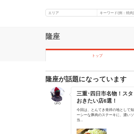
隆座
トップ
隆座が話題になっています
三重･四日市名物！スタ
おきたい店6選！
UFO
今回は、とんてき発祥の地として知
ーシーな豚肉のステーキに、濃いソ
当...