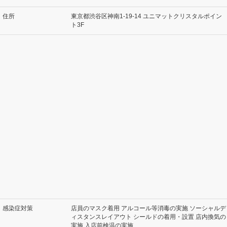
住所
東京都渋谷区神南1-19-14 ユニマットクリスタルポイン
ト3F
感染症対策
店員のマスク着用 アルコール等消毒の実施 ソーシャルデ
ィスタンスレイアウト シールドの着用・設置 店内換気の
実施 入店前検温の実施