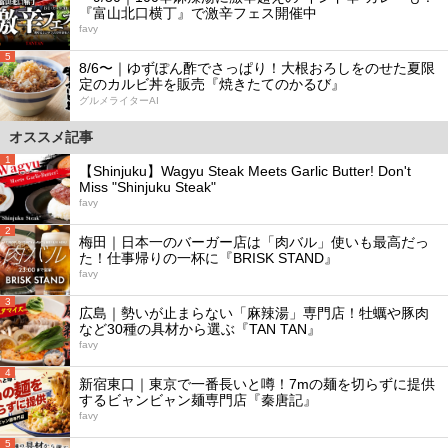
『富山北口横丁』で激辛フェス開催中
favy
5
8/6〜｜ゆずぽん酢でさっぱり！大根おろしをのせた夏限
定のカルビ丼を販売『焼きたてのかるび』
グルメライターAI
オススメ記事
1
【Shinjuku】Wagyu Steak Meets Garlic Butter! Don't
Miss "Shinjuku Steak"
favy
2
梅田｜日本一のバーガー店は「肉バル」使いも最高だっ
た！仕事帰りの一杯に『BRISK STAND』
favy
3
広島｜勢いが止まらない「麻辣湯」専門店！牡蠣や豚肉
など30種の具材から選ぶ『TAN TAN』
favy
4
新宿東口｜東京で一番長いと噂！7mの麺を切らずに提供
するビャンビャン麺専門店『秦唐記』
favy
5