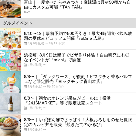
富山｜一度食べたらやみつき！麻辣湯は具材50種から自
由にカスタム可能『TAN TAN』
favy
グルメイベント
8/10〜19｜事前予約で500円引き！最大4時間食べ飲み放
題の夏休みビュッフェ開催『reDine 広島』
8月10日(月) 〜 8月19日(水)
浜松町│8月9日は親子でピザ作り体験！自由研究にも◎
なイベントが『michi』で開催
8月9日(日) 〜
8/8〜｜「ダックワーズ」が復刻！ピスタチオ香るパルフ
ェなど限定販売『ヨックモック青山本店』
8月8日(土) 〜 8月30日(日)
8/8〜｜朝食のオレンジ果皮がビールに！横浜
『2416MARKET』等で限定販売スタート
8月8日(土) 〜
8/6〜｜ゆずぽん酢でさっぱり！大根おろしをのせた夏限
定のカルビ丼を販売『焼きたてのかるび』
8月6日(木) 〜