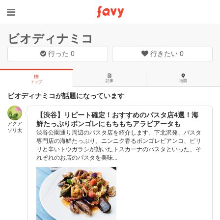
ビオディナミコ
行った
0
行きたい
0
記事
地図
トップ
ビオディナミコが話題になっています
【渋谷】リピート確定！おすすめのパスタ店4選！海
鮮たっぷりボンゴレにもちもちアラビアータも
アクア
ソリ太
渋谷公園通り周辺のパスタ店を紹介します。下北沢発、パスタ
専門店の海鮮たっぷり、ニンニク香るボンゴレビアンコ、ピリ
リと辛いトウガラシが効いたトスカーナのパスタといった、そ
れぞれのお店のパスタを美味...