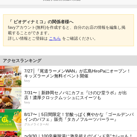
「 ビオディナミコ」の関係者様へ
favyアカウント(無料)を作成すると、自分のお店の情報を編集し掲
載することができます。
詳しい情報とご登録は
こちら
をご確認ください。
アクセスランキング
1
7/27│『尾道ラーメンWAN』が広島HiroPaにオープン！
キッズラーメン無料イベント開催
favy
2
7/31〜｜新静岡セノバにカフェ『けのひ堂ラボ』が出
店！濃厚クロックムッシュにスイーツも
favy
3
8/17〜｜5日間限定！甘酸っぱく爽やかな「ゴールデンパ
インのパフェ」販売『タカノフルーツパーラー』
グルメライターAI
4
〜9/30｜100辛麻辣湯に激辛超えの“インド辛”カレーも！