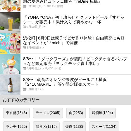
題の夏休みビュッフェ開催『reDine 広島』
8月10日(月) 〜 8月19日(水)
『YONA YONA』初！凍らせたクラフトビール「すだッ
シー」が販売中！果汁入りで爽やかな一杯
8月10日(月) 〜
浜松町│8月9日は親子でピザ作り体験！自由研究にも◎
なイベントが『michi』で開催
8月9日(日) 〜
8/8〜｜「ダックワーズ」が復刻！ピスタチオ香るパルフ
ェなど限定販売『ヨックモック青山本店』
8月8日(土) 〜 8月30日(日)
8/8〜｜朝食のオレンジ果皮がビールに！横浜
『2416MARKET』等で限定販売スタート
8月8日(土) 〜
おすすめカテゴリー
東京都(7546)
ラーメン(2305)
肉(2253)
居酒屋(1804)
ランチ(1225)
渋谷区(1215)
焼肉(1138)
スイーツ(1134)