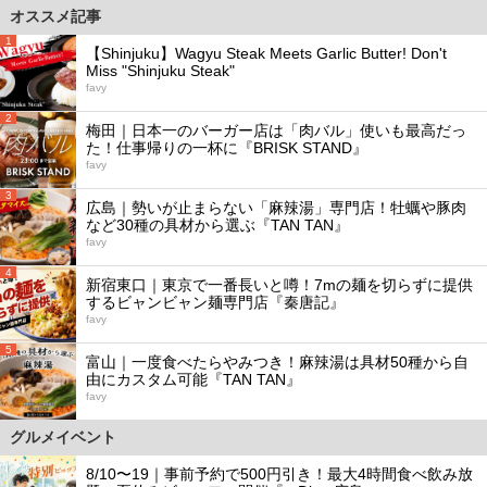
オススメ記事
1
【Shinjuku】Wagyu Steak Meets Garlic Butter! Don't
Miss "Shinjuku Steak"
favy
2
梅田｜日本一のバーガー店は「肉バル」使いも最高だっ
た！仕事帰りの一杯に『BRISK STAND』
favy
3
広島｜勢いが止まらない「麻辣湯」専門店！牡蠣や豚肉
など30種の具材から選ぶ『TAN TAN』
favy
4
新宿東口｜東京で一番長いと噂！7mの麺を切らずに提供
するビャンビャン麺専門店『秦唐記』
favy
5
富山｜一度食べたらやみつき！麻辣湯は具材50種から自
由にカスタム可能『TAN TAN』
favy
グルメイベント
8/10〜19｜事前予約で500円引き！最大4時間食べ飲み放