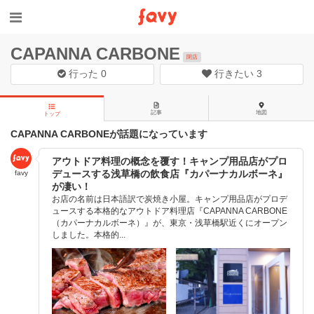
CAPANNA CARBONE
閉店
行った
0
行きたい
3
記事
地図
トップ
CAPANNA CARBONEが話題になっています
アウトドア料理の概念を覆す！キャンプ用品店がプロ
デュースする浅草橋の飲食店『カパーナカルボーネ』
favy
が凄い！
お店の名前は日本語訳で炭焼き小屋。キャンプ用品店がプロデ
ュースする本格的なアウトドア料理店『CAPANNA CARBONE
（カパーナカルボーネ）』が、東京・浅草橋駅近くにオープン
しました。本格的...