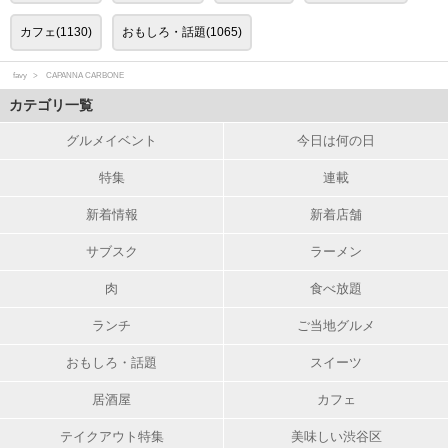
カフェ(1130)
おもしろ・話題(1065)
favy
CAPANNA CARBONE
カテゴリ一覧
グルメイベント
今日は何の日
特集
連載
新着情報
新着店舗
サブスク
ラーメン
肉
食べ放題
ランチ
ご当地グルメ
おもしろ・話題
スイーツ
居酒屋
カフェ
テイクアウト特集
美味しい渋谷区