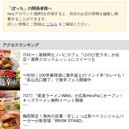
「ぼっち」の関係者様へ
favyアカウント(無料)を作成すると、自分のお店の情報を編集し掲
載することができます。
詳しい情報とご登録は
こちら
をご確認ください。
アクセスランキング
1
7/31〜｜新静岡セノバにカフェ『けのひ堂ラボ』が出
店！濃厚クロックムッシュにスイーツも
favy
2
〜9/30｜100辛麻辣湯に激辛超えの“インド辛”カレーも！
『富山北口横丁』で激辛フェス開催中
favy
3
7/27│『尾道ラーメンWAN』が広島HiroPaにオープン！
キッズラーメン無料イベント開催
favy
4
梅田限定！海外の定番・甘じょっぱ系ベーコンジャムバ
ーガーが新登場『BRISK STAND』
favy