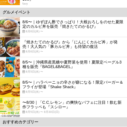
favy
グルメイベント
8/6〜｜ゆずぽん酢でさっぱり！大根おろしをのせた夏限
定のカルビ丼を販売『焼きたてのかるび』
8月6日(木) 〜
『焼きたてのかるび』から「にんにくカルビ丼」が発
売！大人気の「豚カルビ丼」も待望の復活
8月6日(木) 〜
8/5〜｜沖縄県産黒糖や夏野菜を使用！夏限定ベーグル3
種を販売『BAGEL&BAGEL』
8月5日(水) 〜
8/5〜｜ハラペーニョの辛さが癖になる！限定バーガー＆
フライが登場『Shake Shack』
8月5日(水) 〜
〜8/30｜「C.C.レモン」の爽快なパフェに注目！飲む新
作フラッペも『スシロー』
8月5日(水) 〜 8月30日(日)
おすすめカテゴリー