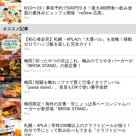
5
8/10〜19｜事前予約で500円引き！最大4時間食べ飲み放
題の夏休みビュッフェ開催『reDine 広島』
favy
オススメ記事
1
【初心者必見】札幌・4PLAの『大通バル』を攻略！移動
ゼロでハシゴ飯を楽しむ完全ガイド
favy
2
梅田│切ったやつの次はこれ。極みのてりやきバーガーが
『BRISK STAND』の新定番！
favyグルメニュース
3
梅田│喧騒を離れソファで寛ぐ穴場イタリアンバル
『pasta stand』。長居もOKで使い勝手抜群
favy
4
梅田限定！海外の定番・甘じょっぱ系ベーコンジャムバ
ーガーが新登場『BRISK STAND』
favy
5
札幌・4PLA｜常時100種以上のクラフトビールが揃う！
自分で手にとって飲み比べもできる『クラフトビール
100』