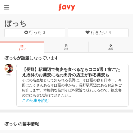
ぼっち
行った
3
行きたい
4
記事
地図
トップ
ぼっちが話題になっています
【長野】駅周辺で蕎麦を食べるならココ5選！歯ごた
え抜群のお蕎麦に地元出身の店主が作る蕎麦も
mar
そばの名産地として知られる長野は、そば屋の数も日本一。今
回はたくさんあるそば屋の中から、長野駅周辺にあるお店をご
紹介します。本格的な信州そばを駅近で味わえるので、観光客
の方にもぜひ訪れて頂きたい...
この記事を読む
ぼっち の基本情報