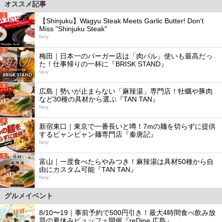
オススメ記事
1
【Shinjuku】Wagyu Steak Meets Garlic Butter! Don't
Miss "Shinjuku Steak"
favy
2
梅田｜日本一のバーガー店は「肉バル」使いも最高だっ
た！仕事帰りの一杯に『BRISK STAND』
favy
3
広島｜勢いが止まらない「麻辣湯」専門店！牡蠣や豚肉
など30種の具材から選ぶ『TAN TAN』
favy
4
新宿東口｜東京で一番長いと噂！7mの麺を切らずに提供
するビャンビャン麺専門店『秦唐記』
favy
5
富山｜一度食べたらやみつき！麻辣湯は具材50種から自
由にカスタム可能『TAN TAN』
favy
グルメイベント
8/10〜19｜事前予約で500円引き！最大4時間食べ飲み放
題の夏休みビュッフェ開催『reDine 広島』