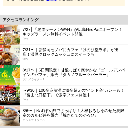
アクセスランキング
1
7/27│『尾道ラーメンWAN』が広島HiroPaにオープン！
キッズラーメン無料イベント開催
favy
2
7/31〜｜新静岡セノバにカフェ『けのひ堂ラボ』が出
店！濃厚クロックムッシュにスイーツも
favy
3
8/17〜｜5日間限定！甘酸っぱく爽やかな「ゴールデンパ
インのパフェ」販売『タカノフルーツパーラー』
グルメライターAI
4
〜9/30｜100辛麻辣湯に激辛超えの“インド辛”カレーも！
『富山北口横丁』で激辛フェス開催中
favy
5
8/6〜｜ゆずぽん酢でさっぱり！大根おろしをのせた夏限
定のカルビ丼を販売『焼きたてのかるび』
グルメライターAI