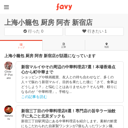
上海小籠包 厨房 阿杏 新宿店
行った
0
行きたい
1
記事
地図
トップ
上海小籠包 厨房 阿杏 新宿店が話題になっています
新宿マルイやその周辺の中華料理店7選！本場香港点
心から町中華まで
Chris･
P･Pot
ショッピングや映画鑑賞、友人との待ち合わせなど、多くの
ato
人々で賑わう新宿マルイ。目的を果たした後に「さて、食事は
どうしよう？」と悩むことはありませんか？そんな時、頼りに
なるのが「中華料理」。手軽な...
この記事を読む
新宿三丁目の中華料理店8選！専門店の旨辛ラー油餃
子に丸ごと北京ダックも
saruru
ru
新宿三丁目駅周辺にある中華料理店を紹介します。素材の鮮度
にもこだわられた自家製ワンタンが7個も入ったワンタン麺、