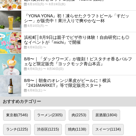
8月10日(月) 〜 8月19日(水)
『YONA YONA』初！凍らせたクラフトビール「すだッ
シー」が販売中！果汁入りで爽やかな一杯
8月10日(月) 〜
浜松町│8月9日は親子でピザ作り体験！自由研究にも◎
なイベントが『michi』で開催
8月9日(日) 〜
8/8〜｜「ダックワーズ」が復刻！ピスタチオ香るパルフ
ェなど限定販売『ヨックモック青山本店』
8月8日(土) 〜 8月30日(日)
8/8〜｜朝食のオレンジ果皮がビールに！横浜
『2416MARKET』等で限定販売スタート
8月8日(土) 〜
おすすめカテゴリー
東京都(7546)
ラーメン(2305)
肉(2253)
居酒屋(1804)
ランチ(1225)
渋谷区(1215)
焼肉(1138)
スイーツ(1134)