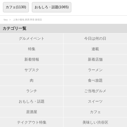
カフェ(1130)
おもしろ・話題(1065)
favy
上海小籠包 厨房 阿杏 新宿店
カテゴリ一覧
グルメイベント
今日は何の日
特集
連載
新着情報
新着店舗
サブスク
ラーメン
肉
食べ放題
ランチ
ご当地グルメ
おもしろ・話題
スイーツ
居酒屋
カフェ
テイクアウト特集
美味しい渋谷区