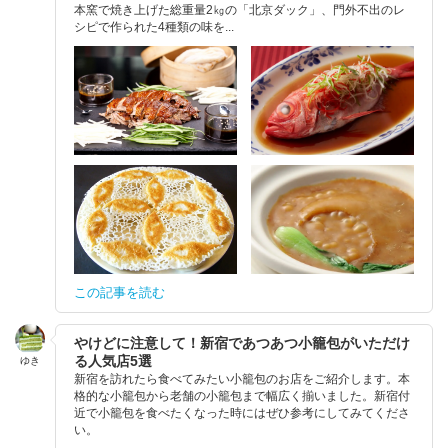
本窯で焼き上げた総重量2㎏の「北京ダック」、門外不出のレ
シピで作られた4種類の味を...
この記事を読む
やけどに注意して！新宿であつあつ小籠包がいただけ
る人気店5選
ゆき
新宿を訪れたら食べてみたい小籠包のお店をご紹介します。本
格的な小籠包から老舗の小籠包まで幅広く揃いました。新宿付
近で小籠包を食べたくなった時にはぜひ参考にしてみてくださ
い。