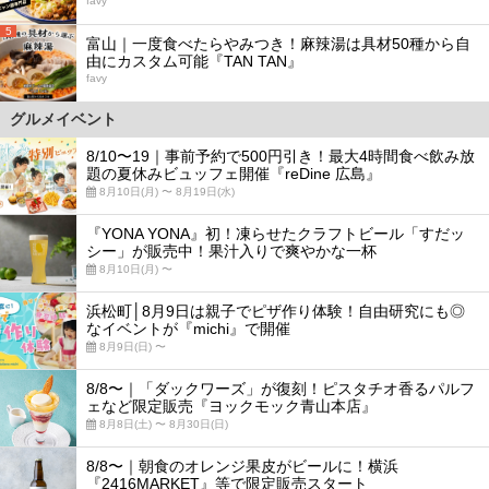
favy
5
富山｜一度食べたらやみつき！麻辣湯は具材50種から自
由にカスタム可能『TAN TAN』
favy
グルメイベント
8/10〜19｜事前予約で500円引き！最大4時間食べ飲み放
題の夏休みビュッフェ開催『reDine 広島』
8月10日(月) 〜 8月19日(水)
『YONA YONA』初！凍らせたクラフトビール「すだッ
シー」が販売中！果汁入りで爽やかな一杯
8月10日(月) 〜
浜松町│8月9日は親子でピザ作り体験！自由研究にも◎
なイベントが『michi』で開催
8月9日(日) 〜
8/8〜｜「ダックワーズ」が復刻！ピスタチオ香るパルフ
ェなど限定販売『ヨックモック青山本店』
8月8日(土) 〜 8月30日(日)
8/8〜｜朝食のオレンジ果皮がビールに！横浜
『2416MARKET』等で限定販売スタート