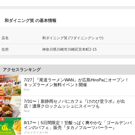
和ダイニング笑 の基本情報
店名
和ダイニング笑 (ワダイニングショウ)
住所
神奈川県川崎市川崎区宮本町2-15
アクセスランキング
1
7/27│『尾道ラーメンWAN』が広島HiroPaにオープン！
キッズラーメン無料イベント開催
favy
2
7/31〜｜新静岡セノバにカフェ『けのひ堂ラボ』が出
店！濃厚クロックムッシュにスイーツも
favy
3
8/17〜｜5日間限定！甘酸っぱく爽やかな「ゴールデンパ
インのパフェ」販売『タカノフルーツパーラー』
グルメライターAI