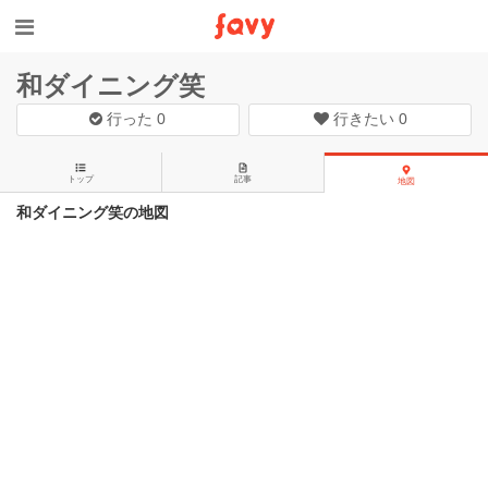
和ダイニング笑
行った
0
行きたい
0
トップ
記事
地図
和ダイニング笑の地図