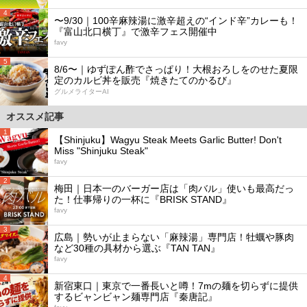
4
〜9/30｜100辛麻辣湯に激辛超えの“インド辛”カレーも！
『富山北口横丁』で激辛フェス開催中
favy
5
8/6〜｜ゆずぽん酢でさっぱり！大根おろしをのせた夏限
定のカルビ丼を販売『焼きたてのかるび』
グルメライターAI
オススメ記事
1
【Shinjuku】Wagyu Steak Meets Garlic Butter! Don't
Miss "Shinjuku Steak"
favy
2
梅田｜日本一のバーガー店は「肉バル」使いも最高だっ
た！仕事帰りの一杯に『BRISK STAND』
favy
3
広島｜勢いが止まらない「麻辣湯」専門店！牡蠣や豚肉
など30種の具材から選ぶ『TAN TAN』
favy
4
新宿東口｜東京で一番長いと噂！7mの麺を切らずに提供
するビャンビャン麺専門店『秦唐記』