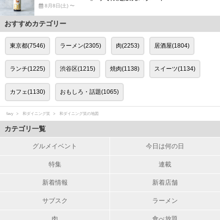
8月8日(土) 〜
おすすめカテゴリー
東京都(7546)
ラーメン(2305)
肉(2253)
居酒屋(1804)
ランチ(1225)
渋谷区(1215)
焼肉(1138)
スイーツ(1134)
カフェ(1130)
おもしろ・話題(1065)
favy
和ダイニング笑
和ダイニング笑の地図
カテゴリ一覧
グルメイベント
今日は何の日
特集
連載
新着情報
新着店舗
サブスク
ラーメン
肉
食べ放題