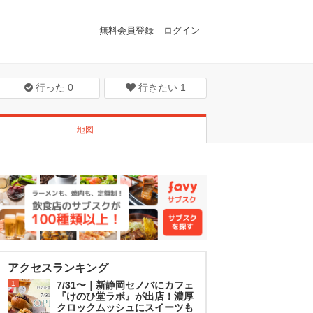
無料会員登録
ログイン
行った
0
行きたい
1
地図
アクセスランキング
1
7/31〜｜新静岡セノバにカフェ
『けのひ堂ラボ』が出店！濃厚
クロックムッシュにスイーツも