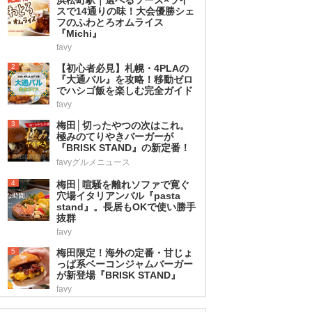
スで14通りの味！大会優勝シェ
フのふわとろオムライス
『Michi』
favy
2
【初心者必見】札幌・4PLAの
『大通バル』を攻略！移動ゼロ
でハシゴ飯を楽しむ完全ガイド
favy
3
梅田│切ったやつの次はこれ。
極みのてりやきバーガーが
『BRISK STAND』の新定番！
favyグルメニュース
4
梅田│喧騒を離れソファで寛ぐ
穴場イタリアンバル『pasta
stand』。長居もOKで使い勝手
抜群
favy
5
梅田限定！海外の定番・甘じょ
っぱ系ベーコンジャムバーガー
が新登場『BRISK STAND』
favy