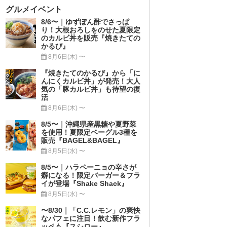
グルメイベント
8/6〜｜ゆずぽん酢でさっぱ
り！大根おろしをのせた夏限定
のカルビ丼を販売『焼きたての
かるび』
8月6日(木) 〜
『焼きたてのかるび』から「に
んにくカルビ丼」が発売！大人
気の「豚カルビ丼」も待望の復
活
8月6日(木) 〜
8/5〜｜沖縄県産黒糖や夏野菜
を使用！夏限定ベーグル3種を
販売『BAGEL&BAGEL』
8月5日(水) 〜
8/5〜｜ハラペーニョの辛さが
癖になる！限定バーガー＆フラ
イが登場『Shake Shack』
8月5日(水) 〜
〜8/30｜「C.C.レモン」の爽快
なパフェに注目！飲む新作フラ
ッペも『スシロー』