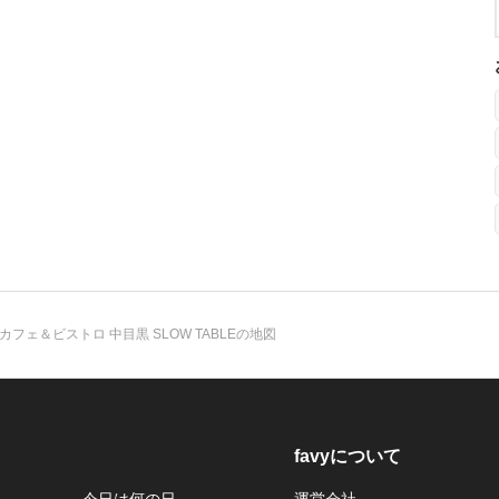
カフェ＆ビストロ 中目黒 SLOW TABLEの地図
favyについて
今日は何の日
運営会社