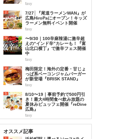
favy
2
7/27│『尾道ラーメンWAN』が
広島HiroPaにオープン！キッズ
ラーメン無料イベント開催
favy
3
〜9/30｜100辛麻辣湯に激辛超
えの“インド辛”カレーも！『富
山北口横丁』で激辛フェス開催
中
favy
4
梅田限定！海外の定番・甘じょ
っぱ系ベーコンジャムバーガー
が新登場『BRISK STAND』
favy
5
8/10〜19｜事前予約で500円引
き！最大4時間食べ飲み放題の
夏休みビュッフェ開催『reDine
広島』
favy
オススメ記事
1
浜松町駅｜選べるソース×ライ