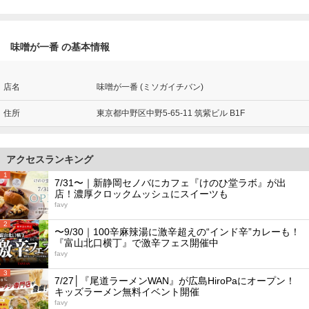
味噌が一番 の基本情報
店名
味噌が一番 (ミソガイチバン)
住所
東京都中野区中野5-65-11 筑紫ビル B1F
アクセスランキング
1
7/31〜｜新静岡セノバにカフェ『けのひ堂ラボ』が出
店！濃厚クロックムッシュにスイーツも
favy
2
〜9/30｜100辛麻辣湯に激辛超えの“インド辛”カレーも！
『富山北口横丁』で激辛フェス開催中
favy
3
7/27│『尾道ラーメンWAN』が広島HiroPaにオープン！
キッズラーメン無料イベント開催
favy