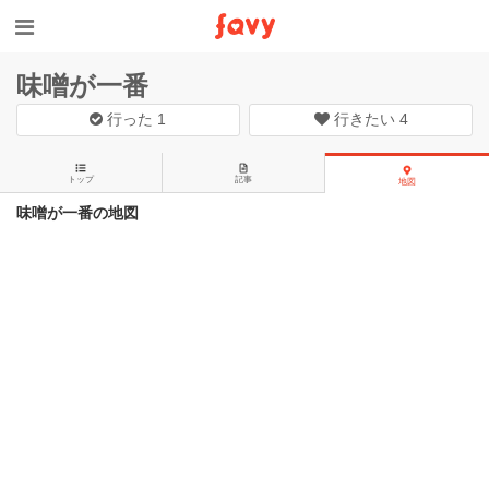
味噌が一番
行った
1
行きたい
4
トップ
記事
地図
味噌が一番の地図