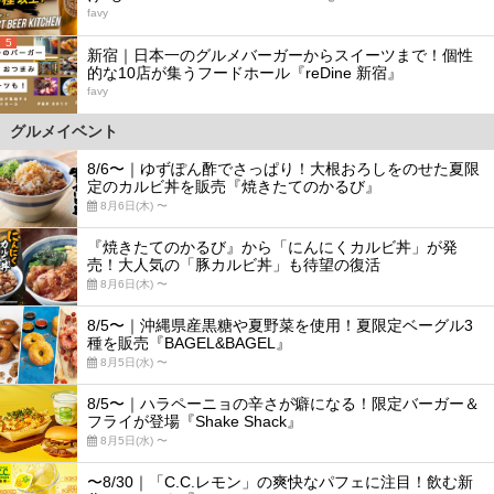
favy
5
新宿｜日本一のグルメバーガーからスイーツまで！個性
的な10店が集うフードホール『reDine 新宿』
favy
グルメイベント
8/6〜｜ゆずぽん酢でさっぱり！大根おろしをのせた夏限
定のカルビ丼を販売『焼きたてのかるび』
8月6日(木) 〜
『焼きたてのかるび』から「にんにくカルビ丼」が発
売！大人気の「豚カルビ丼」も待望の復活
8月6日(木) 〜
8/5〜｜沖縄県産黒糖や夏野菜を使用！夏限定ベーグル3
種を販売『BAGEL&BAGEL』
8月5日(水) 〜
8/5〜｜ハラペーニョの辛さが癖になる！限定バーガー＆
フライが登場『Shake Shack』
8月5日(水) 〜
〜8/30｜「C.C.レモン」の爽快なパフェに注目！飲む新