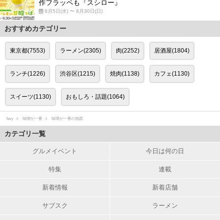
作フラッペも『スシロー』
8月5日(水) 〜 8月30日(日)
おすすめカテゴリー
東京都(7553)
ラーメン(2305)
肉(2252)
居酒屋(1804)
ランチ(1226)
渋谷区(1215)
焼肉(1138)
カフェ(1130)
スイーツ(1130)
おもしろ・話題(1064)
favy
味噌が一番
味噌が一番の地図
カテゴリ一覧
グルメイベント
今日は何の日
特集
連載
新着情報
新着店舗
サブスク
ラーメン