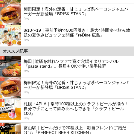
4
梅田限定！海外の定番・甘じょっぱ系ベーコンジャムバ
ーガーが新登場『BRISK STAND』
favy
5
8/10〜19｜事前予約で500円引き！最大4時間食べ飲み放
題の夏休みビュッフェ開催『reDine 広島』
favy
オススメ記事
1
梅田│喧騒を離れソファで寛ぐ穴場イタリアンバル
『pasta stand』。長居もOKで使い勝手抜群
favy
2
梅田限定！海外の定番・甘じょっぱ系ベーコンジャムバ
ーガーが新登場『BRISK STAND』
favy
3
札幌・4PLA｜常時100種以上のクラフトビールが揃う！
自分で手にとって飲み比べもできる『クラフトビール
100』
favy
4
富山駅｜ビールだけで20種以上！独自ブレンドに“泡だ
け”も『PERFECT BEER KITCHEN』