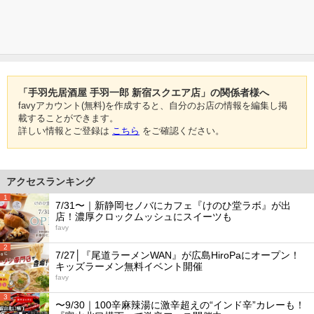
「手羽先居酒屋 手羽一郎 新宿スクエア店」の関係者様へ
favyアカウント(無料)を作成すると、自分のお店の情報を編集し掲
載することができます。
詳しい情報とご登録は
こちら
をご確認ください。
アクセスランキング
1
7/31〜｜新静岡セノバにカフェ『けのひ堂ラボ』が出
店！濃厚クロックムッシュにスイーツも
favy
2
7/27│『尾道ラーメンWAN』が広島HiroPaにオープン！
キッズラーメン無料イベント開催
favy
3
〜9/30｜100辛麻辣湯に激辛超えの“インド辛”カレーも！