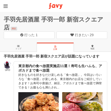
手羽先居酒屋 手羽一郎 新宿スクエア
店
閉店
行った
1
行きたい
29
トップ
地図
記事
手羽先居酒屋 手羽一郎 新宿スクエア店が話題になっています
東京都内の食べ放題実施店11選！寿司も生ハムも、ア
ボカドまで食べ放題
UFO
好きなものを好きなだけ楽しめる「食べ放題」。今回はいろい
ろな「食べ放題」が楽しめる、東京都内のお店をご紹介してい
きます！お寿司や唐揚げ、納豆、アボカドまで食べ放題で満喫
できる！お腹も心も満たされ...