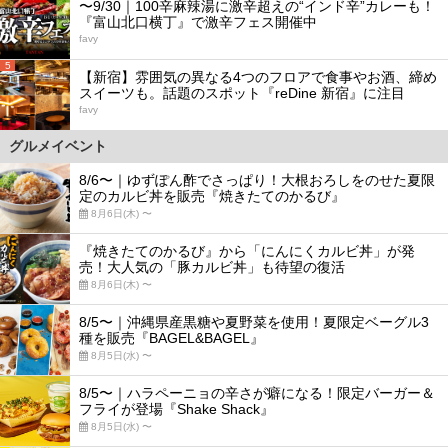
〜9/30｜100辛麻辣湯に激辛超えの“インド辛”カレーも！
『富山北口横丁』で激辛フェス開催中
favy
5
【新宿】雰囲気の異なる4つのフロアで食事やお酒、締め
スイーツも。話題のスポット『reDine 新宿』に注目
favy
グルメイベント
8/6〜｜ゆずぽん酢でさっぱり！大根おろしをのせた夏限
定のカルビ丼を販売『焼きたてのかるび』
8月6日(木) 〜
『焼きたてのかるび』から「にんにくカルビ丼」が発
売！大人気の「豚カルビ丼」も待望の復活
8月6日(木) 〜
8/5〜｜沖縄県産黒糖や夏野菜を使用！夏限定ベーグル3
種を販売『BAGEL&BAGEL』
8月5日(水) 〜
8/5〜｜ハラペーニョの辛さが癖になる！限定バーガー＆
フライが登場『Shake Shack』
8月5日(水) 〜