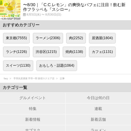
〜8/30｜「C.C.レモン」の爽快なパフェに注目！飲む新
作フラッペも『スシロー』
8月5日(水) 〜 8月30日(日)
おすすめカテゴリー
東京都(7555)
ラーメン(2306)
肉(2252)
居酒屋(1804)
ランチ(1226)
渋谷区(1215)
焼肉(1138)
カフェ(1131)
スイーツ(1130)
おもしろ・話題(1064)
favy
手羽先居酒屋 手羽一郎 新宿スクエア店
記事
カテゴリ一覧
グルメイベント
今日は何の日
特集
連載
新着情報
新着店舗
サブスク
ラーメン