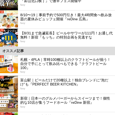
『富山北口横丁』で激辛フェス開催中
favy
4
8/10〜19｜事前予約で500円引き！最大4時間食べ飲み放
題の夏休みビュッフェ開催『reDine 広島』
favy
5
【8/31まで急遽延長】ビールやサワーが111円！お通し代
無料！新宿『もッち』の特別企画を見逃すな
favy
オススメ記事
1
札幌・4PLA｜常時100種以上のクラフトビールが揃う！
自分で手にとって飲み比べもできる『クラフトビール
100』
favy
2
富山駅｜ビールだけで20種以上！独自ブレンドに“泡だ
け”も『PERFECT BEER KITCHEN』
favy
3
新宿｜日本一のグルメバーガーからスイーツまで！個性
的な10店が集うフードホール『reDine 新宿』
favy
4