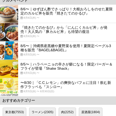
グルメイベント
8/6〜｜ゆずぽん酢でさっぱり！大根おろしをのせた夏限
定のカルビ丼を販売『焼きたてのかるび』
8月6日(木) 〜
『焼きたてのかるび』から「にんにくカルビ丼」が発
売！大人気の「豚カルビ丼」も待望の復活
8月6日(木) 〜
8/5〜｜沖縄県産黒糖や夏野菜を使用！夏限定ベーグル3
種を販売『BAGEL&BAGEL』
8月5日(水) 〜
8/5〜｜ハラペーニョの辛さが癖になる！限定バーガー＆
フライが登場『Shake Shack』
8月5日(水) 〜
〜8/30｜「C.C.レモン」の爽快なパフェに注目！飲む新
作フラッペも『スシロー』
8月5日(水) 〜 8月30日(日)
おすすめカテゴリー
東京都(7553)
ラーメン(2305)
肉(2252)
居酒屋(1804)