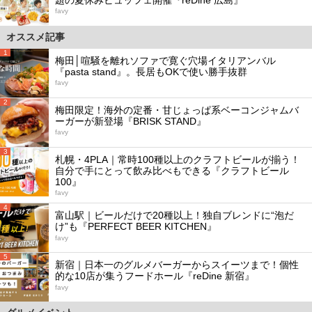
favy
オススメ記事
1
梅田│喧騒を離れソファで寛ぐ穴場イタリアンバル
『pasta stand』。長居もOKで使い勝手抜群
favy
2
梅田限定！海外の定番・甘じょっぱ系ベーコンジャムバ
ーガーが新登場『BRISK STAND』
favy
3
札幌・4PLA｜常時100種以上のクラフトビールが揃う！
自分で手にとって飲み比べもできる『クラフトビール
100』
favy
4
富山駅｜ビールだけで20種以上！独自ブレンドに“泡だ
け”も『PERFECT BEER KITCHEN』
favy
5
新宿｜日本一のグルメバーガーからスイーツまで！個性
的な10店が集うフードホール『reDine 新宿』
favy