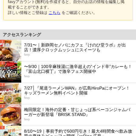
favyアカウント(無料)を作成すると、自分のお店の情報を編集し掲
載することができます。
詳しい情報とご登録は
こちら
をご確認ください。
アクセスランキング
1
7/31〜｜新静岡セノバにカフェ『けのひ堂ラボ』が出
店！濃厚クロックムッシュにスイーツも
favy
2
〜9/30｜100辛麻辣湯に激辛超えの“インド辛”カレーも！
『富山北口横丁』で激辛フェス開催中
favy
3
7/27│『尾道ラーメンWAN』が広島HiroPaにオープン！
キッズラーメン無料イベント開催
favy
4
梅田限定！海外の定番・甘じょっぱ系ベーコンジャムバ
ーガーが新登場『BRISK STAND』
favy
5
8/10〜19｜事前予約で500円引き！最大4時間食べ飲み放
題の夏休みビュッフェ開催『reDine 広島』