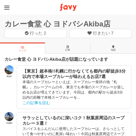
カレー食堂 心 ヨドバシAkiba店
行った
2
行きたい
7
記事
地図
トップ
カレー食堂 心 ヨドバシAkiba店が話題になっています
【東京】超本格!!札幌に行かなくても都内の駅徒歩3分
以内で本場スープカレーが味わえるお店7選
kao
本場のスープカレーといえば、スープカレー発祥の地『札
幌』。カレーブームの今、東京でも本場のスープカレーが楽し
めるお店が増えてきています。今回は、都内の駅から徒歩3分
以内の距離で本格スープカレーを...
この記事を読む
サラッとしているのに深いコク！秋葉原周辺のスープ
カレー３選！
naki
スパイスをふんだんに使用したスープカレーは、さらっとして
いて食べやすいのに奥深い味わい！今回は秋葉原周辺でスープ