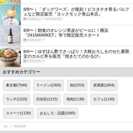
8/8〜｜「ダックワーズ」が復刻！ピスタチオ香るパルフ
ェなど限定販売『ヨックモック青山本店』
8月8日(土) 〜 8月30日(日)
8/8〜｜朝食のオレンジ果皮がビールに！横浜
『2416MARKET』等で限定販売スタート
8月8日(土) 〜
8/6〜｜ゆずぽん酢でさっぱり！大根おろしをのせた夏限
定のカルビ丼を販売『焼きたてのかるび』
8月6日(木) 〜
おすすめカテゴリー
東京都(7546)
ラーメン(2305)
肉(2253)
居酒屋(1804)
ランチ(1225)
渋谷区(1215)
焼肉(1138)
カフェ(1130)
スイーツ(1130)
おもしろ・話題(1065)
favy
神楽坂芝蘭