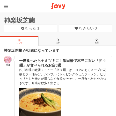
神楽坂芝蘭
行った
1
行きたい
3
記事
地図
トップ
神楽坂芝蘭 が話題になっています
一度食べたらヤミツキに！飯田橋で本当に旨い「担々
麺」が食べられるお店5選
red
四川料理の定番メニュー「担々麺」は、コクのあるスープに花
椒とラー油かけ、シンプルにトッピングをしたラーメン。ヒリ
ヒリとした辛さが堪らなく食欲をそそり、一度食べたらやみつ
きです。名店が数多く集まる...