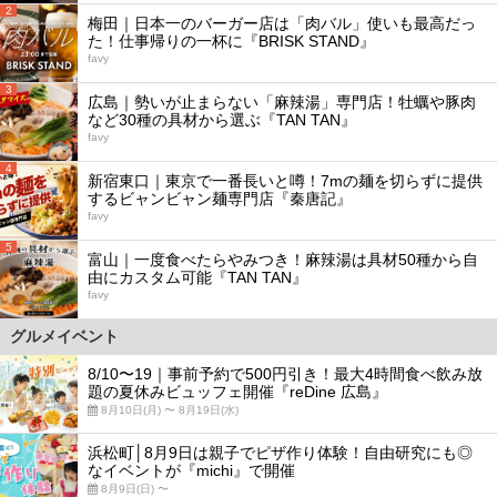
2
梅田｜日本一のバーガー店は「肉バル」使いも最高だっ
た！仕事帰りの一杯に『BRISK STAND』
favy
3
広島｜勢いが止まらない「麻辣湯」専門店！牡蠣や豚肉
など30種の具材から選ぶ『TAN TAN』
favy
4
新宿東口｜東京で一番長いと噂！7mの麺を切らずに提供
するビャンビャン麺専門店『秦唐記』
favy
5
富山｜一度食べたらやみつき！麻辣湯は具材50種から自
由にカスタム可能『TAN TAN』
favy
グルメイベント
8/10〜19｜事前予約で500円引き！最大4時間食べ飲み放
題の夏休みビュッフェ開催『reDine 広島』
8月10日(月) 〜 8月19日(水)
浜松町│8月9日は親子でピザ作り体験！自由研究にも◎
なイベントが『michi』で開催
8月9日(日) 〜