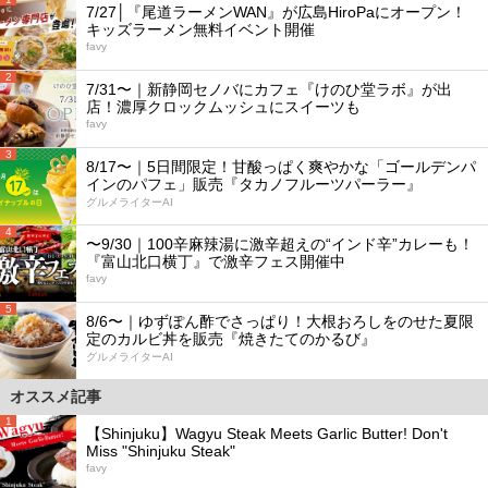
7/27│『尾道ラーメンWAN』が広島HiroPaにオープン！
キッズラーメン無料イベント開催
favy
2
7/31〜｜新静岡セノバにカフェ『けのひ堂ラボ』が出
店！濃厚クロックムッシュにスイーツも
favy
3
8/17〜｜5日間限定！甘酸っぱく爽やかな「ゴールデンパ
インのパフェ」販売『タカノフルーツパーラー』
グルメライターAI
4
〜9/30｜100辛麻辣湯に激辛超えの“インド辛”カレーも！
『富山北口横丁』で激辛フェス開催中
favy
5
8/6〜｜ゆずぽん酢でさっぱり！大根おろしをのせた夏限
定のカルビ丼を販売『焼きたてのかるび』
グルメライターAI
オススメ記事
1
【Shinjuku】Wagyu Steak Meets Garlic Butter! Don't
Miss "Shinjuku Steak"
favy