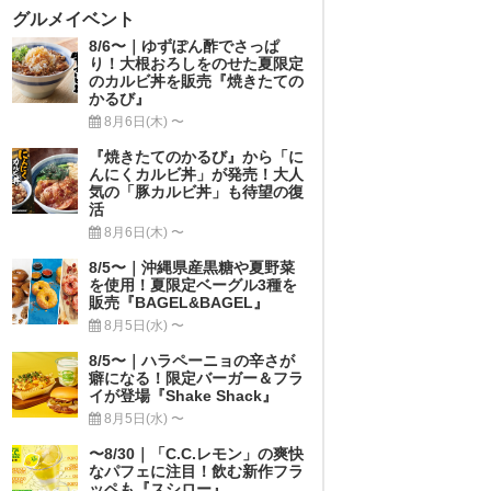
グルメイベント
8/6〜｜ゆずぽん酢でさっぱ
り！大根おろしをのせた夏限定
のカルビ丼を販売『焼きたての
かるび』
8月6日(木) 〜
『焼きたてのかるび』から「に
んにくカルビ丼」が発売！大人
気の「豚カルビ丼」も待望の復
活
8月6日(木) 〜
8/5〜｜沖縄県産黒糖や夏野菜
を使用！夏限定ベーグル3種を
販売『BAGEL&BAGEL』
8月5日(水) 〜
8/5〜｜ハラペーニョの辛さが
癖になる！限定バーガー＆フラ
イが登場『Shake Shack』
8月5日(水) 〜
〜8/30｜「C.C.レモン」の爽快
なパフェに注目！飲む新作フラ
ッペも『スシロー』