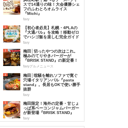
スで14通りの味！大会優勝シェ
フのふわとろオムライス
『Michi』
favy
2
【初心者必見】札幌・4PLAの
『大通バル』を攻略！移動ゼロ
でハシゴ飯を楽しむ完全ガイド
favy
3
梅田│切ったやつの次はこれ。
極みのてりやきバーガーが
『BRISK STAND』の新定番！
favyグルメニュース
4
梅田│喧騒を離れソファで寛ぐ
穴場イタリアンバル『pasta
stand』。長居もOKで使い勝手
抜群
favy
5
梅田限定！海外の定番・甘じょ
っぱ系ベーコンジャムバーガー
が新登場『BRISK STAND』
favy