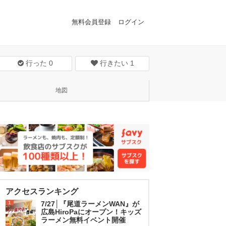
無料会員登録
ログイン
行った
0
行きたい
1
地図
アクセスランキング
1
7/27│『尾道ラーメンWAN』が
広島HiroPaにオープン！キッズ
ラーメン無料イベント開催