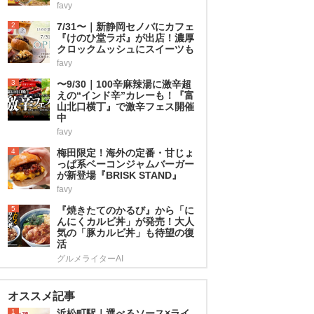
favy
2
7/31〜｜新静岡セノバにカフェ
『けのひ堂ラボ』が出店！濃厚
クロックムッシュにスイーツも
favy
3
〜9/30｜100辛麻辣湯に激辛超
えの“インド辛”カレーも！『富
山北口横丁』で激辛フェス開催
中
favy
4
梅田限定！海外の定番・甘じょ
っぱ系ベーコンジャムバーガー
が新登場『BRISK STAND』
favy
5
『焼きたてのかるび』から「に
んにくカルビ丼」が発売！大人
気の「豚カルビ丼」も待望の復
活
グルメライターAI
オススメ記事
1
浜松町駅｜選べるソース×ライ