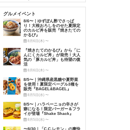
グルメイベント
8/6〜｜ゆずぽん酢でさっぱ
り！大根おろしをのせた夏限定
のカルビ丼を販売『焼きたての
かるび』
8月6日(木) 〜
『焼きたてのかるび』から「に
んにくカルビ丼」が発売！大人
気の「豚カルビ丼」も待望の復
活
8月6日(木) 〜
8/5〜｜沖縄県産黒糖や夏野菜
を使用！夏限定ベーグル3種を
販売『BAGEL&BAGEL』
8月5日(水) 〜
8/5〜｜ハラペーニョの辛さが
癖になる！限定バーガー＆フラ
イが登場『Shake Shack』
8月5日(水) 〜
〜8/30｜「C.C.レモン」の爽快