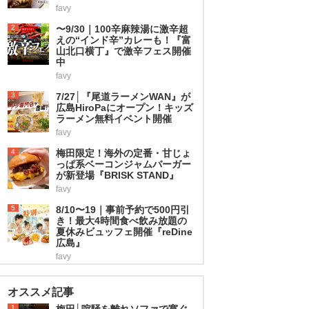
favy
2
〜9/30｜100辛麻辣湯に激辛超
えの“インド辛”カレーも！『富
山北口横丁』で激辛フェス開催
中
favy
3
7/27│『尾道ラーメンWAN』が
広島HiroPaにオープン！キッズ
ラーメン無料イベント開催
favy
4
梅田限定！海外の定番・甘じょ
っぱ系ベーコンジャムバーガー
が新登場『BRISK STAND』
favy
5
8/10〜19｜事前予約で500円引
き！最大4時間食べ飲み放題の
夏休みビュッフェ開催『reDine
広島』
favy
オススメ記事
1
梅田│喧騒を離れソファで寛ぐ