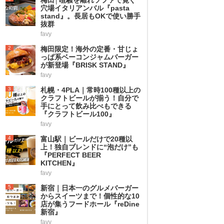
穴場イタリアンバル『pasta
stand』。長居もOKで使い勝手
抜群
favy
2
梅田限定！海外の定番・甘じょ
っぱ系ベーコンジャムバーガー
が新登場『BRISK STAND』
favy
3
札幌・4PLA｜常時100種以上の
クラフトビールが揃う！自分で
手にとって飲み比べもできる
『クラフトビール100』
favy
4
富山駅｜ビールだけで20種以
上！独自ブレンドに“泡だけ”も
『PERFECT BEER
KITCHEN』
favy
5
新宿｜日本一のグルメバーガー
からスイーツまで！個性的な10
店が集うフードホール『reDine
新宿』
favy