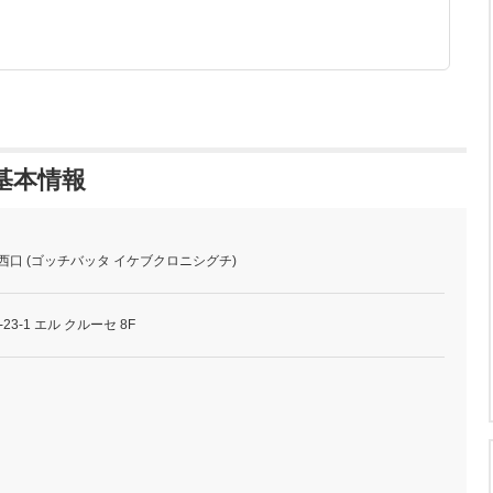
の基本情報
 池袋西口 (ゴッチバッタ イケブクロニシグチ)
3-1 エル クルーセ 8F