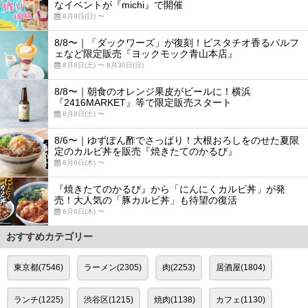
なイベントが『michi』で開催
8月9日(日) 〜
8/8〜｜「ダックワーズ」が復刻！ピスタチオ香るパルフ
ェなど限定販売『ヨックモック青山本店』
8月8日(土) 〜 8月30日(日)
8/8〜｜朝食のオレンジ果皮がビールに！横浜
『2416MARKET』等で限定販売スタート
8月8日(土) 〜
8/6〜｜ゆずぽん酢でさっぱり！大根おろしをのせた夏限
定のカルビ丼を販売『焼きたてのかるび』
8月6日(木) 〜
『焼きたてのかるび』から「にんにくカルビ丼」が発
売！大人気の「豚カルビ丼」も待望の復活
8月6日(木) 〜
おすすめカテゴリー
東京都(7546)
ラーメン(2305)
肉(2253)
居酒屋(1804)
ランチ(1225)
渋谷区(1215)
焼肉(1138)
カフェ(1130)