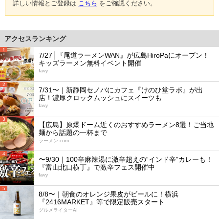
詳しい情報とご登録は
こちら
をご確認ください。
アクセスランキング
1
7/27│『尾道ラーメンWAN』が広島HiroPaにオープン！
キッズラーメン無料イベント開催
favy
2
7/31〜｜新静岡セノバにカフェ『けのひ堂ラボ』が出
店！濃厚クロックムッシュにスイーツも
favy
3
【広島】原爆ドーム近くのおすすめラーメン8選！ご当地
麺から話題の一杯まで
ラーメン.com
4
〜9/30｜100辛麻辣湯に激辛超えの“インド辛”カレーも！
『富山北口横丁』で激辛フェス開催中
favy
5
8/8〜｜朝食のオレンジ果皮がビールに！横浜
『2416MARKET』等で限定販売スタート
グルメライターAI