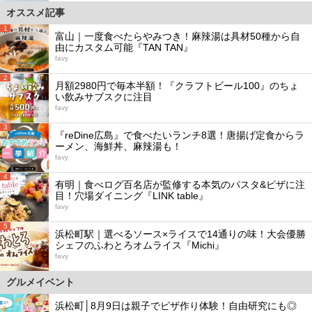
オススメ記事
1
富山｜一度食べたらやみつき！麻辣湯は具材50種から自
由にカスタム可能『TAN TAN』
favy
2
月額2980円で毎本半額！『クラフトビール100』のちょ
い飲みサブスクに注目
favy
3
『reDine広島』で食べたいランチ8選！唐揚げ定食からラ
ーメン、海鮮丼、麻辣湯も！
favy
4
有明｜食べログ百名店が監修する本気のパスタ&ピザに注
目！穴場ダイニング『LINK table』
favy
5
浜松町駅｜選べるソース×ライスで14通りの味！大会優勝
シェフのふわとろオムライス『Michi』
favy
グルメイベント
浜松町│8月9日は親子でピザ作り体験！自由研究にも◎