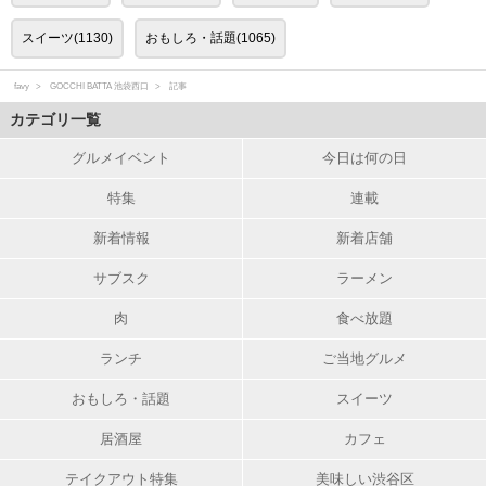
スイーツ(1130)
おもしろ・話題(1065)
favy
GOCCHI BATTA 池袋西口
記事
カテゴリ一覧
グルメイベント
今日は何の日
特集
連載
新着情報
新着店舗
サブスク
ラーメン
肉
食べ放題
ランチ
ご当地グルメ
おもしろ・話題
スイーツ
居酒屋
カフェ
テイクアウト特集
美味しい渋谷区