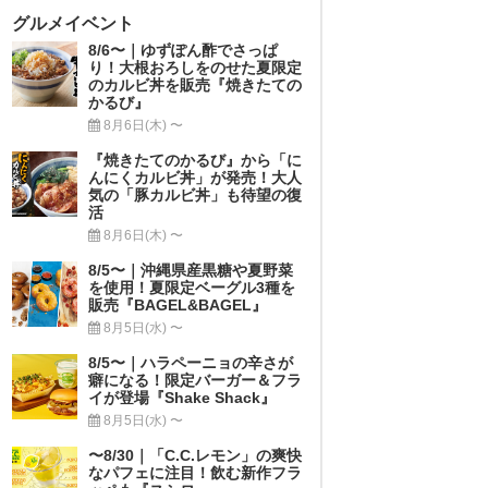
グルメイベント
8/6〜｜ゆずぽん酢でさっぱ
り！大根おろしをのせた夏限定
のカルビ丼を販売『焼きたての
かるび』
8月6日(木) 〜
『焼きたてのかるび』から「に
んにくカルビ丼」が発売！大人
気の「豚カルビ丼」も待望の復
活
8月6日(木) 〜
8/5〜｜沖縄県産黒糖や夏野菜
を使用！夏限定ベーグル3種を
販売『BAGEL&BAGEL』
8月5日(水) 〜
8/5〜｜ハラペーニョの辛さが
癖になる！限定バーガー＆フラ
イが登場『Shake Shack』
8月5日(水) 〜
〜8/30｜「C.C.レモン」の爽快
なパフェに注目！飲む新作フラ