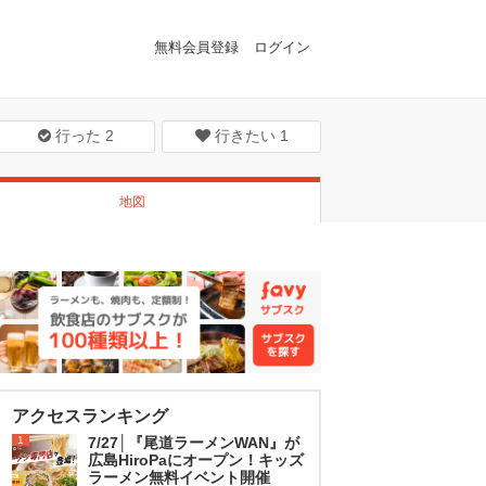
無料会員登録
ログイン
行った
2
行きたい
1
地図
アクセスランキング
1
7/27│『尾道ラーメンWAN』が
広島HiroPaにオープン！キッズ
ラーメン無料イベント開催