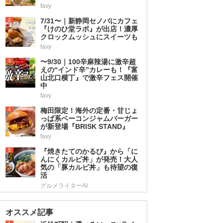
favy
2
7/31〜｜新静岡セノバにカフェ
『けのひ堂ラボ』が出店！濃厚
クロックムッシュにスイーツも
favy
3
〜9/30｜100辛麻辣湯に激辛超
えの“インド辛”カレーも！『富
山北口横丁』で激辛フェス開催
中
favy
4
梅田限定！海外の定番・甘じょ
っぱ系ベーコンジャムバーガー
が新登場『BRISK STAND』
favy
5
『焼きたてのかるび』から「に
んにくカルビ丼」が発売！大人
気の「豚カルビ丼」も待望の復
活
グルメライターAI
オススメ記事