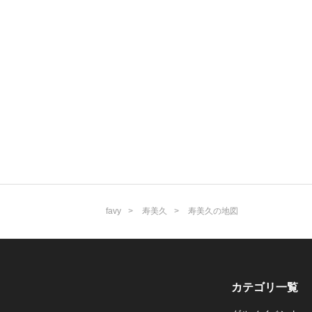
favy
寿美久
寿美久の地図
カテゴリ一覧