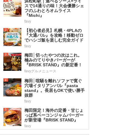
1
浜松町駅｜選べるソース×ライ
スで14通りの味！大会優勝シェ
フのふわとろオムライス
『Michi』
favy
2
【初心者必見】札幌・4PLAの
『大通バル』を攻略！移動ゼロ
でハシゴ飯を楽しむ完全ガイド
favy
3
梅田│切ったやつの次はこれ。
極みのてりやきバーガーが
『BRISK STAND』の新定番！
favyグルメニュース
4
梅田│喧騒を離れソファで寛ぐ
穴場イタリアンバル『pasta
stand』。長居もOKで使い勝手
抜群
favy
5
梅田限定！海外の定番・甘じょ
っぱ系ベーコンジャムバーガー
が新登場『BRISK STAND』
favy