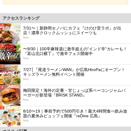
アクセスランキング
1
7/31〜｜新静岡セノバにカフェ『けのひ堂ラボ』が出
店！濃厚クロックムッシュにスイーツも
favy
2
〜9/30｜100辛麻辣湯に激辛超えの“インド辛”カレーも！
『富山北口横丁』で激辛フェス開催中
favy
3
7/27│『尾道ラーメンWAN』が広島HiroPaにオープン！
キッズラーメン無料イベント開催
favy
4
梅田限定！海外の定番・甘じょっぱ系ベーコンジャムバ
ーガーが新登場『BRISK STAND』
favy
5
8/10〜19｜事前予約で500円引き！最大4時間食べ飲み放
題の夏休みビュッフェ開催『reDine 広島』
favy