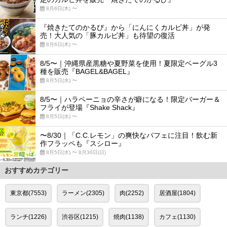
8月6日(木) 〜
『焼きたてのかるび』から「にんにくカルビ丼」が発
売！大人気の「豚カルビ丼」も待望の復活
8月6日(木) 〜
8/5〜｜沖縄県産黒糖や夏野菜を使用！夏限定ベーグル3
種を販売『BAGEL&BAGEL』
8月5日(水) 〜
8/5〜｜ハラペーニョの辛さが癖になる！限定バーガー＆
フライが登場『Shake Shack』
8月5日(水) 〜
〜8/30｜「C.C.レモン」の爽快なパフェに注目！飲む新
作フラッペも『スシロー』
8月5日(水) 〜 8月30日(日)
おすすめカテゴリー
東京都(7553)
ラーメン(2305)
肉(2252)
居酒屋(1804)
ランチ(1226)
渋谷区(1215)
焼肉(1138)
カフェ(1130)