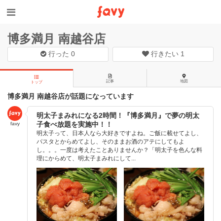
博多満月 南越谷店
行った
0
行きたい
1
記事
地図
トップ
博多満月 南越谷店が話題になっています
明太子まみれになる2時間！『博多満月』で夢の明太
子食べ放題を実施中！！
favy
明太子って、日本人なら大好きですよね。ご飯に載せてよし、
パスタとからめてよし、そのままお酒のアテにしてもよ
し。。。一度は考えたことありませんか？「明太子を色んな料
理にからめて、明太子まみれにして...