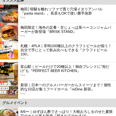
オススメ記事
1
梅田│喧騒を離れソファで寛ぐ穴場イタリアンバル
『pasta stand』。長居もOKで使い勝手抜群
favy
2
梅田限定！海外の定番・甘じょっぱ系ベーコンジャムバ
ーガーが新登場『BRISK STAND』
favy
3
札幌・4PLA｜常時100種以上のクラフトビールが揃う！
自分で手にとって飲み比べもできる『クラフトビール
100』
favy
4
富山駅｜ビールだけで20種以上！独自ブレンドに“泡だ
け”も『PERFECT BEER KITCHEN』
favy
5
新宿｜日本一のグルメバーガーからスイーツまで！個性
的な10店が集うフードホール『reDine 新宿』
favy
グルメイベント
8/6〜｜ゆずぽん酢でさっぱり！大根おろしをのせた夏限
定のカルビ丼を販売『焼きたてのかるび』