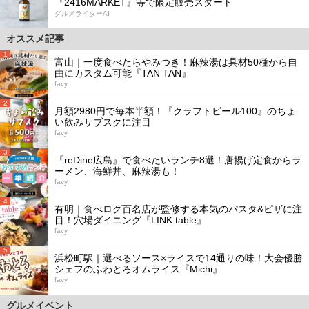
『2416MARKET』等で限定販売スタート
グルメライターAI
オススメ記事
1
富山｜一度食べたらやみつき！麻辣湯は具材50種から自
由にカスタム可能『TAN TAN』
favy
2
月額2980円で毎本半額！『クラフトビール100』のちょ
い飲みサブスクに注目
favy
3
『reDine広島』で食べたいランチ8選！唐揚げ定食からラ
ーメン、海鮮丼、麻辣湯も！
favy
4
有明｜食べログ百名店が監修する本気のパスタ&ピザに注
目！穴場ダイニング『LINK table』
favy
5
浜松町駅｜選べるソース×ライスで14通りの味！大会優勝
シェフのふわとろオムライス『Michi』
favy
グルメイベント