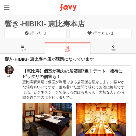
響き‐HIBIKI‐ 恵比寿本店
行った
0
行きたい
1
トップ
地図
記事
響き‐HIBIKI‐ 恵比寿本店が話題になっています
【恵比寿】個室が魅力の居酒屋7選！デート・接待に
ピッタリの個室も！
oki
恵比寿駅周辺で個室が利用できる居酒屋を紹介します。賑やか
な場所もいいですが、落ち着いた空間で味わうお酒は格別です
よね。ビジネスシーンで使えるのはもちろん、大切な人との時
間を過ごすのにもピッタリで...