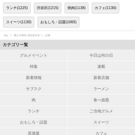
ランチ(1225)
渋谷区(1215)
焼肉(1138)
カフェ(1130)
スイーツ(1130)
おもしろ・話題(1065)
favy
響き‐HIBIKI‐ 恵比寿本店
記事
カテゴリ一覧
グルメイベント
今日は何の日
特集
連載
新着情報
新着店舗
サブスク
ラーメン
肉
食べ放題
ランチ
ご当地グルメ
おもしろ・話題
スイーツ
居酒屋
カフェ