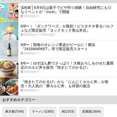
浜松町│8月9日は親子でピザ作り体験！自由研究にも◎
なイベントが『michi』で開催
8月9日(日) 〜
8/8〜｜「ダックワーズ」が復刻！ピスタチオ香るパルフ
ェなど限定販売『ヨックモック青山本店』
8月8日(土) 〜 8月30日(日)
8/8〜｜朝食のオレンジ果皮がビールに！横浜
『2416MARKET』等で限定販売スタート
8月8日(土) 〜
8/6〜｜ゆずぽん酢でさっぱり！大根おろしをのせた夏限
定のカルビ丼を販売『焼きたてのかるび』
8月6日(木) 〜
『焼きたてのかるび』から「にんにくカルビ丼」が発
売！大人気の「豚カルビ丼」も待望の復活
8月6日(木) 〜
おすすめカテゴリー
東京都(7546)
ラーメン(2305)
肉(2253)
居酒屋(1804)