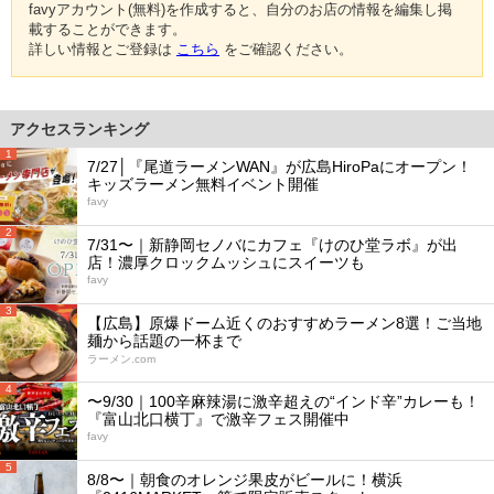
favyアカウント(無料)を作成すると、自分のお店の情報を編集し掲
載することができます。
詳しい情報とご登録は
こちら
をご確認ください。
アクセスランキング
1
7/27│『尾道ラーメンWAN』が広島HiroPaにオープン！
キッズラーメン無料イベント開催
favy
2
7/31〜｜新静岡セノバにカフェ『けのひ堂ラボ』が出
店！濃厚クロックムッシュにスイーツも
favy
3
【広島】原爆ドーム近くのおすすめラーメン8選！ご当地
麺から話題の一杯まで
ラーメン.com
4
〜9/30｜100辛麻辣湯に激辛超えの“インド辛”カレーも！
『富山北口横丁』で激辛フェス開催中
favy
5
8/8〜｜朝食のオレンジ果皮がビールに！横浜