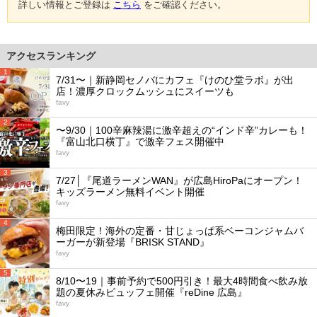
詳しい情報とご登録は
こちら
をご確認ください。
アクセスランキング
1
7/31〜｜新静岡セノバにカフェ『けのひ堂ラボ』が出
店！濃厚クロックムッシュにスイーツも
favy
2
〜9/30｜100辛麻辣湯に激辛超えの“インド辛”カレーも！
『富山北口横丁』で激辛フェス開催中
favy
3
7/27│『尾道ラーメンWAN』が広島HiroPaにオープン！
キッズラーメン無料イベント開催
favy
4
梅田限定！海外の定番・甘じょっぱ系ベーコンジャムバ
ーガーが新登場『BRISK STAND』
favy
5
8/10〜19｜事前予約で500円引き！最大4時間食べ飲み放
題の夏休みビュッフェ開催『reDine 広島』
favy