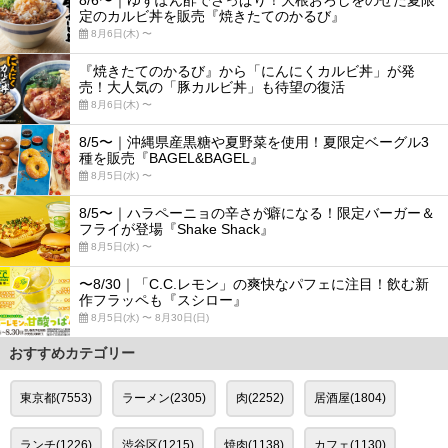
8/6〜｜ゆずぽん酢でさっぱり！大根おろしをのせた夏限
定のカルビ丼を販売『焼きたてのかるび』
8月6日(木) 〜
『焼きたてのかるび』から「にんにくカルビ丼」が発
売！大人気の「豚カルビ丼」も待望の復活
8月6日(木) 〜
8/5〜｜沖縄県産黒糖や夏野菜を使用！夏限定ベーグル3
種を販売『BAGEL&BAGEL』
8月5日(水) 〜
8/5〜｜ハラペーニョの辛さが癖になる！限定バーガー＆
フライが登場『Shake Shack』
8月5日(水) 〜
〜8/30｜「C.C.レモン」の爽快なパフェに注目！飲む新
作フラッペも『スシロー』
8月5日(水) 〜 8月30日(日)
おすすめカテゴリー
東京都(7553)
ラーメン(2305)
肉(2252)
居酒屋(1804)
ランチ(1226)
渋谷区(1215)
焼肉(1138)
カフェ(1130)