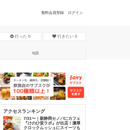
無料会員登録
ログイン
行った
0
行きたい
0
地図
アクセスランキング
1
7/31〜｜新静岡セノバにカフェ
『けのひ堂ラボ』が出店！濃厚
クロックムッシュにスイーツも