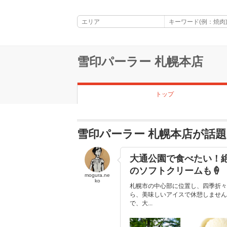
雪印パーラー 札幌本店
トップ
雪印パーラー 札幌本店が話
大通公園で食べたい！
のソフトクリームも🍦
mogura.ne
ko
札幌市の中心部に位置し、四季折々
ら、美味しいアイスで休憩しません
で、大...