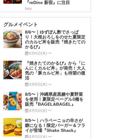
『reDine 新宿』に注目
favy
グルメイベント
8/6〜｜ゆずぽん酢でさっぱ
り！大根おろしをのせた夏限定
のカルビ丼を販売『焼きたての
かるび』
8月6日(木) 〜
『焼きたてのかるび』から「に
んにくカルビ丼」が発売！大人
気の「豚カルビ丼」も待望の復
活
8月6日(木) 〜
8/5〜｜沖縄県産黒糖や夏野菜
を使用！夏限定ベーグル3種を
販売『BAGEL&BAGEL』
8月5日(水) 〜
8/5〜｜ハラペーニョの辛さが
癖になる！限定バーガー＆フラ
イが登場『Shake Shack』
8月5日(水) 〜