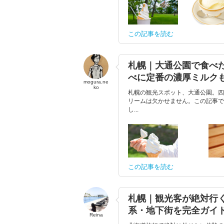
この記事を読む
札幌｜大通公園で食べ
べに定番の濃厚ミルク
mogura.ne
ko
札幌の観光スポット、大通公園。四
リームは欠かせません。この記事で
し...
この記事を読む
札幌｜観光客が絶対行
系・地下街を完全ガイ
Reina