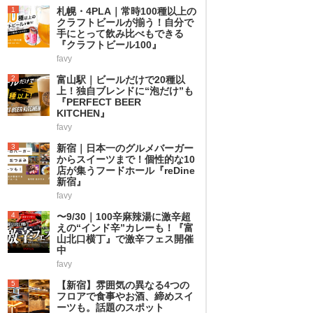
1
札幌・4PLA｜常時100種以上の
クラフトビールが揃う！自分で
手にとって飲み比べもできる
『クラフトビール100』
favy
2
富山駅｜ビールだけで20種以
上！独自ブレンドに“泡だけ”も
『PERFECT BEER
KITCHEN』
favy
3
新宿｜日本一のグルメバーガー
からスイーツまで！個性的な10
店が集うフードホール『reDine
新宿』
favy
4
〜9/30｜100辛麻辣湯に激辛超
えの“インド辛”カレーも！『富
山北口横丁』で激辛フェス開催
中
favy
5
【新宿】雰囲気の異なる4つの
フロアで食事やお酒、締めスイ
ーツも。話題のスポット