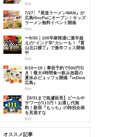
favy
2
7/27│『尾道ラーメンWAN』が
広島HiroPaにオープン！キッズ
ラーメン無料イベント開催
favy
3
〜9/30｜100辛麻辣湯に激辛超
えの“インド辛”カレーも！『富
山北口横丁』で激辛フェス開催
中
favy
4
8/10〜19｜事前予約で500円引
き！最大4時間食べ飲み放題の
夏休みビュッフェ開催『reDine
広島』
favy
5
【8/31まで急遽延長】ビールや
サワーが111円！お通し代無
料！新宿『もッち』の特別企画
を見逃すな
favy
オススメ記事