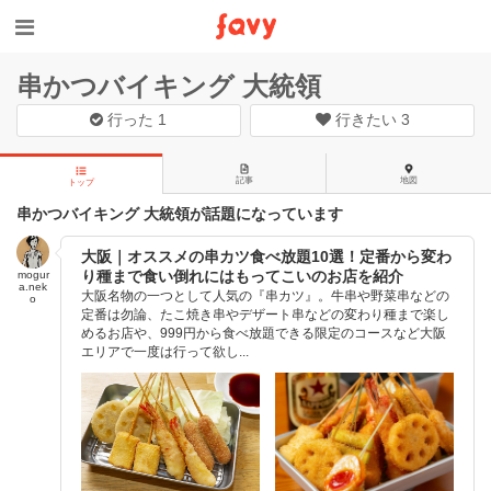
串かつバイキング 大統領
行った
1
行きたい
3
記事
地図
トップ
串かつバイキング 大統領が話題になっています
大阪｜オススメの串カツ食べ放題10選！定番から変わ
り種まで食い倒れにはもってこいのお店を紹介
mogur
a.nek
大阪名物の一つとして人気の『串カツ』。牛串や野菜串などの
o
定番は勿論、たこ焼き串やデザート串などの変わり種まで楽し
めるお店や、999円から食べ放題できる限定のコースなど大阪
エリアで一度は行って欲し...