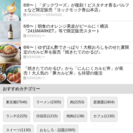
8/8〜｜「ダックワーズ」が復刻！ピスタチオ香るパルフ
ェなど限定販売『ヨックモック青山本店』
8月8日(土) 〜 8月30日(日)
8/8〜｜朝食のオレンジ果皮がビールに！横浜
『2416MARKET』等で限定販売スタート
8月8日(土) 〜
8/6〜｜ゆずぽん酢でさっぱり！大根おろしをのせた夏限
定のカルビ丼を販売『焼きたてのかるび』
8月6日(木) 〜
『焼きたてのかるび』から「にんにくカルビ丼」が発
売！大人気の「豚カルビ丼」も待望の復活
8月6日(木) 〜
おすすめカテゴリー
東京都(7546)
ラーメン(2305)
肉(2253)
居酒屋(1804)
ランチ(1225)
渋谷区(1215)
焼肉(1138)
カフェ(1130)
スイーツ(1130)
おもしろ・話題(1065)