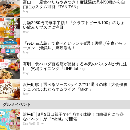
富山｜一度食べたらやみつき！麻辣湯は具材50種から自
由にカスタム可能『TAN TAN』
favy
2
月額2980円で毎本半額！『クラフトビール100』のちょ
い飲みサブスクに注目
favy
3
『reDine広島』で食べたいランチ8選！唐揚げ定食からラ
ーメン、海鮮丼、麻辣湯も！
favy
4
有明｜食べログ百名店が監修する本気のパスタ&ピザに注
目！穴場ダイニング『LINK table』
favy
5
浜松町駅｜選べるソース×ライスで14通りの味！大会優勝
シェフのふわとろオムライス『Michi』
favy
グルメイベント
浜松町│8月9日は親子でピザ作り体験！自由研究にも◎
なイベントが『michi』で開催
8月9日(日) 〜