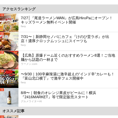
アクセスランキング
1
7/27│『尾道ラーメンWAN』が広島HiroPaにオープン！
キッズラーメン無料イベント開催
favy
2
7/31〜｜新静岡セノバにカフェ『けのひ堂ラボ』が出
店！濃厚クロックムッシュにスイーツも
favy
3
【広島】原爆ドーム近くのおすすめラーメン8選！ご当地
麺から話題の一杯まで
ラーメン.com
4
〜9/30｜100辛麻辣湯に激辛超えの“インド辛”カレーも！
『富山北口横丁』で激辛フェス開催中
favy
5
8/8〜｜朝食のオレンジ果皮がビールに！横浜
『2416MARKET』等で限定販売スタート
グルメライターAI
オススメ記事
1