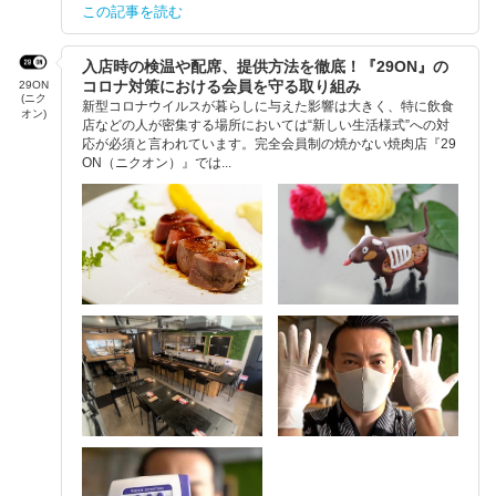
この記事を読む
入店時の検温や配席、提供方法を徹底！『29ON』の
コロナ対策における会員を守る取り組み
29ON
(ニク
新型コロナウイルスが暮らしに与えた影響は大きく、特に飲食
オン)
店などの人が密集する場所においては“新しい生活様式”への対
応が必須と言われています。完全会員制の焼かない焼肉店『29
ON（ニクオン）』では...