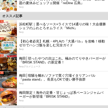
題の夏休みビュッフェ開催『reDine 広島』
favy
オススメ記事
1
浜松町駅｜選べるソース×ライスで14通りの味！大会優勝
シェフのふわとろオムライス『Michi』
favy
2
【初心者必見】札幌・4PLAの『大通バル』を攻略！移動
ゼロでハシゴ飯を楽しむ完全ガイド
favy
3
梅田│切ったやつの次はこれ。極みのてりやきバーガーが
『BRISK STAND』の新定番！
favyグルメニュース
4
梅田│喧騒を離れソファで寛ぐ穴場イタリアンバル
『pasta stand』。長居もOKで使い勝手抜群
favy
5
梅田限定！海外の定番・甘じょっぱ系ベーコンジャムバ
ーガーが新登場『BRISK STAND』
favy