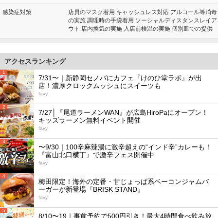
感染症対策
店員のマスク着用 キャッシュレス対応 アルコール等消毒
の実施 調理時の手袋着用 ソーシャルディスタンスレイア
ウト 店内換気の実施 入店前検温の実施 個別皿での提供
アクセスランキング
1
7/31〜｜新静岡セノバにカフェ『けのひ堂ラボ』が出
店！濃厚クロックムッシュにスイーツも
favy
2
7/27│『尾道ラーメンWAN』が広島HiroPaにオープン！
キッズラーメン無料イベント開催
favy
3
〜9/30｜100辛麻辣湯に激辛超えの“インド辛”カレーも！
『富山北口横丁』で激辛フェス開催中
favy
4
梅田限定！海外の定番・甘じょっぱ系ベーコンジャムバ
ーガーが新登場『BRISK STAND』
favy
5
8/10〜19｜事前予約で500円引き！最大4時間食べ飲み放