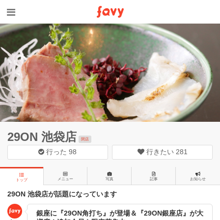
29ON 池袋店
閉店
行った
98
行きたい
281
メニュー
写真
記事
お知らせ
トップ
29ON 池袋店が話題になっています
銀座に『29ON角打ち』が登場＆『29ON銀座店』が大