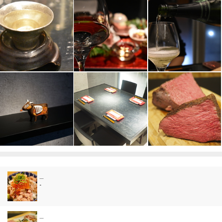
_
-
_