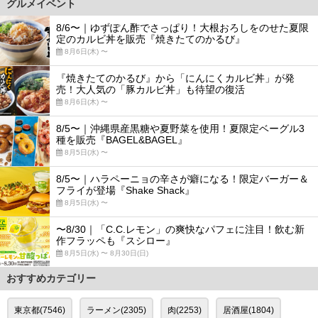
グルメイベント
8/6〜｜ゆずぽん酢でさっぱり！大根おろしをのせた夏限
定のカルビ丼を販売『焼きたてのかるび』
8月6日(木) 〜
『焼きたてのかるび』から「にんにくカルビ丼」が発
売！大人気の「豚カルビ丼」も待望の復活
8月6日(木) 〜
8/5〜｜沖縄県産黒糖や夏野菜を使用！夏限定ベーグル3
種を販売『BAGEL&BAGEL』
8月5日(水) 〜
8/5〜｜ハラペーニョの辛さが癖になる！限定バーガー＆
フライが登場『Shake Shack』
8月5日(水) 〜
〜8/30｜「C.C.レモン」の爽快なパフェに注目！飲む新
作フラッペも『スシロー』
8月5日(水) 〜 8月30日(日)
おすすめカテゴリー
東京都(7546)
ラーメン(2305)
肉(2253)
居酒屋(1804)