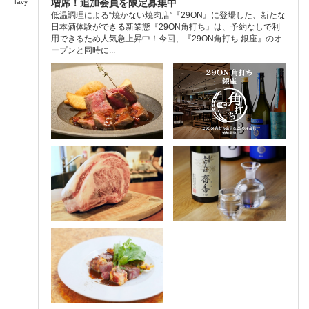
増席！追加会員を限定募集中
favy
低温調理による“焼かない焼肉店”『29ON』に登場した、新たな
日本酒体験ができる新業態『29ON角打ち』は、予約なしで利
用できるため人気急上昇中！今回、『29ON角打ち 銀座』のオ
ープンと同時に...