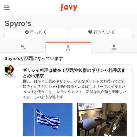
Spyro's
行った
0
行きたい
0
トップ
地図
記事
Spyro'sが話題になっています
ギリシャ料理は健在！話題性抜群のギリシャ料理店ま
とめin東京
TOJO
最近、何かと話題のギリシャ。そんなギリシャの料理ってご存
知ですか？ギリシャ料理の特徴といえば、オリーブオイルをた
っぷりと使うこと。 レモンやトマト、新鮮な魚介類も美味しい
です。このような地中海...