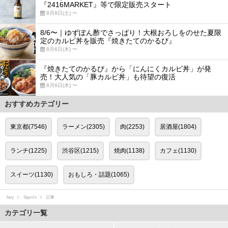
『2416MARKET』等で限定販売スタート
8月8日(土) 〜
8/6〜｜ゆずぽん酢でさっぱり！大根おろしをのせた夏限
定のカルビ丼を販売『焼きたてのかるび』
8月6日(木) 〜
『焼きたてのかるび』から「にんにくカルビ丼」が発
売！大人気の「豚カルビ丼」も待望の復活
8月6日(木) 〜
おすすめカテゴリー
東京都(7546)
ラーメン(2305)
肉(2253)
居酒屋(1804)
ランチ(1225)
渋谷区(1215)
焼肉(1138)
カフェ(1130)
スイーツ(1130)
おもしろ・話題(1065)
favy
Spyro's
記事
カテゴリ一覧