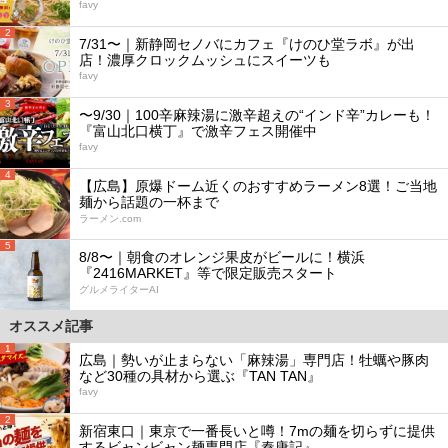
favy
2
7/31〜｜新静岡セノバにカフェ『けのひ堂ラボ』が出
店！濃厚クロックムッシュにスイーツも
favy
3
〜9/30｜100辛麻辣湯に激辛超えの“インド辛”カレーも！
『富山北口横丁』で激辛フェス開催中
favy
4
【広島】原爆ドーム近くのおすすめラーメン8選！ご当地
麺から話題の一杯まで
ラーメン.com
5
8/8〜｜朝食のオレンジ果皮がビールに！横浜
『2416MARKET』等で限定販売スタート
グルメライターAI
オススメ記事
1
広島｜勢いが止まらない「麻辣湯」専門店！牡蠣や豚肉
など30種の具材から選ぶ『TAN TAN』
favy
2
新宿東口｜東京で一番長いと噂！7mの麺を切らずに提供
するビャンビャン麺専門店『秦唐記』