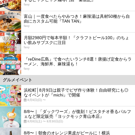
favy
3
富山｜一度食べたらやみつき！麻辣湯は具材50種から自
由にカスタム可能『TAN TAN』
favy
4
月額2980円で毎本半額！『クラフトビール100』のちょ
い飲みサブスクに注目
favy
5
『reDine広島』で食べたいランチ8選！唐揚げ定食からラ
ーメン、海鮮丼、麻辣湯も！
favy
グルメイベント
浜松町│8月9日は親子でピザ作り体験！自由研究にも◎
なイベントが『michi』で開催
8月9日(日) 〜
8/8〜｜「ダックワーズ」が復刻！ピスタチオ香るパルフ
ェなど限定販売『ヨックモック青山本店』
8月8日(土) 〜 8月30日(日)
8/8〜｜朝食のオレンジ果皮がビールに！横浜