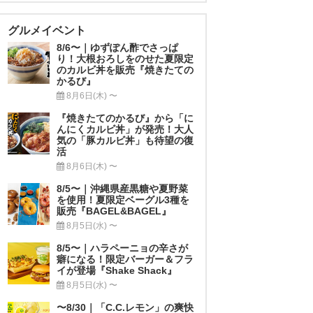
グルメイベント
8/6〜｜ゆずぽん酢でさっぱ
り！大根おろしをのせた夏限定
のカルビ丼を販売『焼きたての
かるび』
8月6日(木) 〜
『焼きたてのかるび』から「に
んにくカルビ丼」が発売！大人
気の「豚カルビ丼」も待望の復
活
8月6日(木) 〜
8/5〜｜沖縄県産黒糖や夏野菜
を使用！夏限定ベーグル3種を
販売『BAGEL&BAGEL』
8月5日(水) 〜
8/5〜｜ハラペーニョの辛さが
癖になる！限定バーガー＆フラ
イが登場『Shake Shack』
8月5日(水) 〜
〜8/30｜「C.C.レモン」の爽快