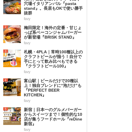
穴場イタリアンバル『pasta
stand』。長居もOKで使い勝手
抜群
favy
2
梅田限定！海外の定番・甘じょ
っぱ系ベーコンジャムバーガー
が新登場『BRISK STAND』
favy
3
札幌・4PLA｜常時100種以上の
クラフトビールが揃う！自分で
手にとって飲み比べもできる
『クラフトビール100』
favy
4
富山駅｜ビールだけで20種以
上！独自ブレンドに“泡だけ”も
『PERFECT BEER
KITCHEN』
favy
5
新宿｜日本一のグルメバーガー
からスイーツまで！個性的な10
店が集うフードホール『reDine
新宿』
favy