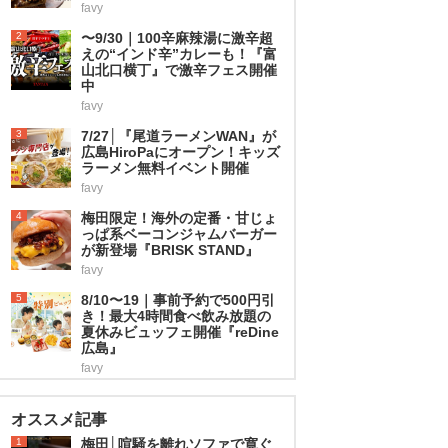
favy
2
〜9/30｜100辛麻辣湯に激辛超
えの“インド辛”カレーも！『富
山北口横丁』で激辛フェス開催
中
favy
3
7/27│『尾道ラーメンWAN』が
広島HiroPaにオープン！キッズ
ラーメン無料イベント開催
favy
4
梅田限定！海外の定番・甘じょ
っぱ系ベーコンジャムバーガー
が新登場『BRISK STAND』
favy
5
8/10〜19｜事前予約で500円引
き！最大4時間食べ飲み放題の
夏休みビュッフェ開催『reDine
広島』
favy
オススメ記事
1
梅田│喧騒を離れソファで寛ぐ