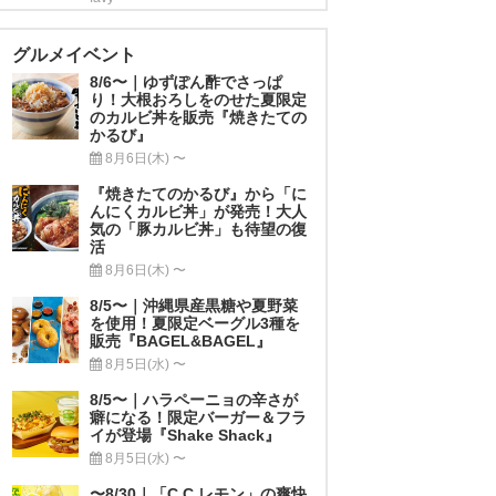
グルメイベント
8/6〜｜ゆずぽん酢でさっぱ
り！大根おろしをのせた夏限定
のカルビ丼を販売『焼きたての
かるび』
8月6日(木) 〜
『焼きたてのかるび』から「に
んにくカルビ丼」が発売！大人
気の「豚カルビ丼」も待望の復
活
8月6日(木) 〜
8/5〜｜沖縄県産黒糖や夏野菜
を使用！夏限定ベーグル3種を
販売『BAGEL&BAGEL』
8月5日(水) 〜
8/5〜｜ハラペーニョの辛さが
癖になる！限定バーガー＆フラ
イが登場『Shake Shack』
8月5日(水) 〜
〜8/30｜「C.C.レモン」の爽快