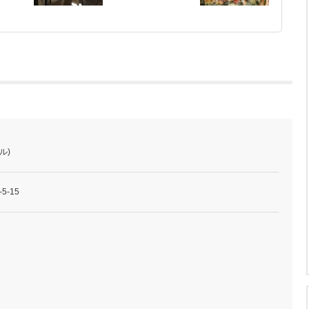
ル)
-15