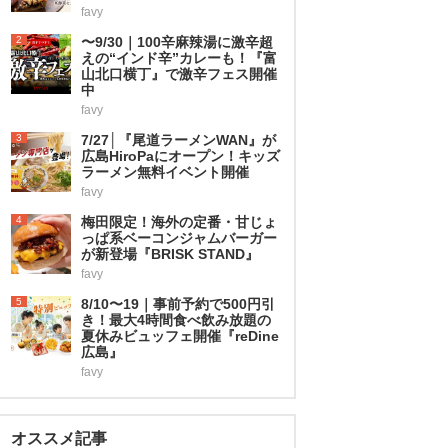
favy
2
〜9/30｜100辛麻辣湯に激辛超
えの“インド辛”カレーも！『富
山北口横丁』で激辛フェス開催
中
favy
3
7/27│『尾道ラーメンWAN』が
広島HiroPaにオープン！キッズ
ラーメン無料イベント開催
favy
4
梅田限定！海外の定番・甘じょ
っぱ系ベーコンジャムバーガー
が新登場『BRISK STAND』
favy
5
8/10〜19｜事前予約で500円引
き！最大4時間食べ飲み放題の
夏休みビュッフェ開催『reDine
広島』
favy
オススメ記事