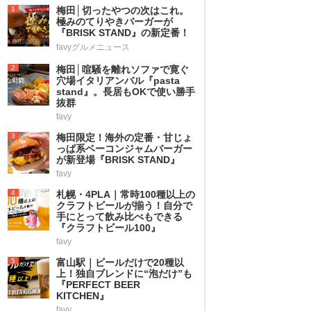
1
梅田│切ったやつの次はこれ。
極みのてりやきバーガーが
『BRISK STAND』の新定番！
favyグルメニュース
2
梅田│喧騒を離れソファで寛ぐ
穴場イタリアンバル『pasta
stand』。長居もOKで使い勝手
抜群
favy
3
梅田限定！海外の定番・甘じょ
っぱ系ベーコンジャムバーガー
が新登場『BRISK STAND』
favy
4
札幌・4PLA｜常時100種以上の
クラフトビールが揃う！自分で
手にとって飲み比べもできる
『クラフトビール100』
favy
5
富山駅｜ビールだけで20種以
上！独自ブレンドに“泡だけ”も
『PERFECT BEER
KITCHEN』
favy