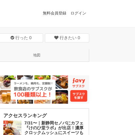
無料会員登録
ログイン
行った
0
行きたい
0
地図
アクセスランキング
1
7/31〜｜新静岡セノバにカフェ
『けのひ堂ラボ』が出店！濃厚
クロックムッシュにスイーツも