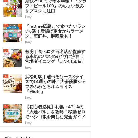
1
月額2980円で毎本半額！『クラ
フトビール100』のちょい飲み
サブスクに注目
favy
2
『reDine広島』で食べたいラン
チ8選！唐揚げ定食からラーメ
ン、海鮮丼、麻辣湯も！
favy
3
有明｜食べログ百名店が監修す
る本気のパスタ&ピザに注目！
穴場ダイニング『LINK table』
favy
4
浜松町駅｜選べるソース×ライ
スで14通りの味！大会優勝シェ
フのふわとろオムライス
『Michi』
favy
5
【初心者必見】札幌・4PLAの
『大通バル』を攻略！移動ゼロ
でハシゴ飯を楽しむ完全ガイド
favy