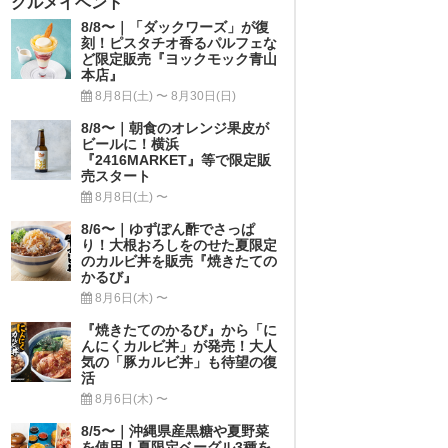
グルメイベント
8/8〜｜「ダックワーズ」が復
刻！ピスタチオ香るパルフェな
ど限定販売『ヨックモック青山
本店』
8月8日(土) 〜 8月30日(日)
8/8〜｜朝食のオレンジ果皮が
ビールに！横浜
『2416MARKET』等で限定販
売スタート
8月8日(土) 〜
8/6〜｜ゆずぽん酢でさっぱ
り！大根おろしをのせた夏限定
のカルビ丼を販売『焼きたての
かるび』
8月6日(木) 〜
『焼きたてのかるび』から「に
んにくカルビ丼」が発売！大人
気の「豚カルビ丼」も待望の復
活
8月6日(木) 〜
8/5〜｜沖縄県産黒糖や夏野菜
を使用！夏限定ベーグル3種を