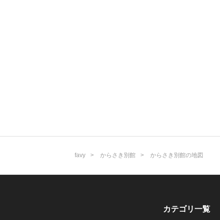
favy
からさき別館
からさき別館の地図
カテゴリ一覧