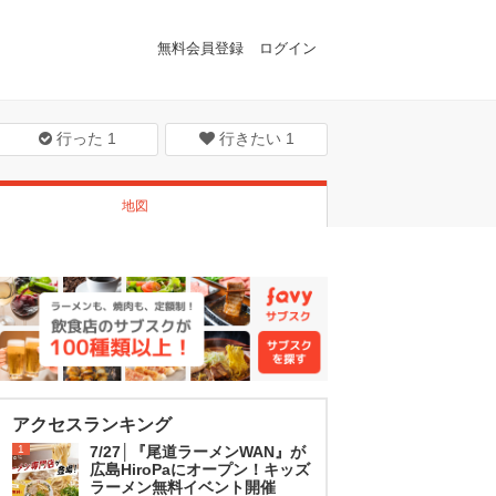
無料会員登録
ログイン
行った
1
行きたい
1
地図
アクセスランキング
1
7/27│『尾道ラーメンWAN』が
広島HiroPaにオープン！キッズ
ラーメン無料イベント開催