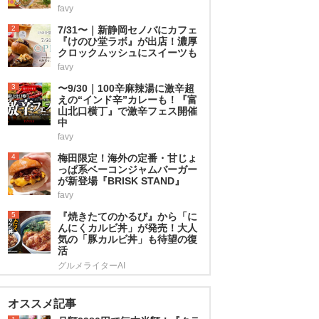
favy
2
7/31〜｜新静岡セノバにカフェ
『けのひ堂ラボ』が出店！濃厚
クロックムッシュにスイーツも
favy
3
〜9/30｜100辛麻辣湯に激辛超
えの“インド辛”カレーも！『富
山北口横丁』で激辛フェス開催
中
favy
4
梅田限定！海外の定番・甘じょ
っぱ系ベーコンジャムバーガー
が新登場『BRISK STAND』
favy
5
『焼きたてのかるび』から「に
んにくカルビ丼」が発売！大人
気の「豚カルビ丼」も待望の復
活
グルメライターAI
オススメ記事