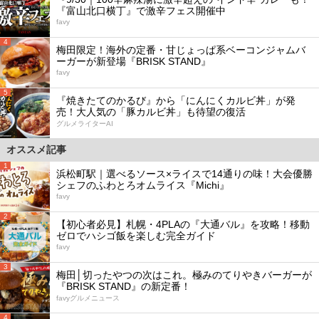
『富山北口横丁』で激辛フェス開催中
favy
4
梅田限定！海外の定番・甘じょっぱ系ベーコンジャムバ
ーガーが新登場『BRISK STAND』
favy
5
『焼きたてのかるび』から「にんにくカルビ丼」が発
売！大人気の「豚カルビ丼」も待望の復活
グルメライターAI
オススメ記事
1
浜松町駅｜選べるソース×ライスで14通りの味！大会優勝
シェフのふわとろオムライス『Michi』
favy
2
【初心者必見】札幌・4PLAの『大通バル』を攻略！移動
ゼロでハシゴ飯を楽しむ完全ガイド
favy
3
梅田│切ったやつの次はこれ。極みのてりやきバーガーが
『BRISK STAND』の新定番！
favyグルメニュース
4