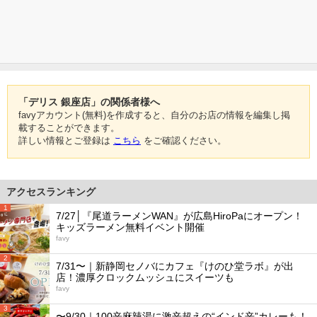
「デリス 銀座店」の関係者様へ
favyアカウント(無料)を作成すると、自分のお店の情報を編集し掲
載することができます。
詳しい情報とご登録は
こちら
をご確認ください。
アクセスランキング
1
7/27│『尾道ラーメンWAN』が広島HiroPaにオープン！
キッズラーメン無料イベント開催
favy
2
7/31〜｜新静岡セノバにカフェ『けのひ堂ラボ』が出
店！濃厚クロックムッシュにスイーツも
favy
3
〜9/30｜100辛麻辣湯に激辛超えの“インド辛”カレーも！