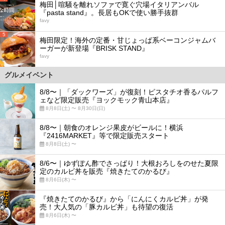
梅田│喧騒を離れソファで寛ぐ穴場イタリアンバル
『pasta stand』。長居もOKで使い勝手抜群
favy
5
梅田限定！海外の定番・甘じょっぱ系ベーコンジャムバ
ーガーが新登場『BRISK STAND』
favy
グルメイベント
8/8〜｜「ダックワーズ」が復刻！ピスタチオ香るパルフ
ェなど限定販売『ヨックモック青山本店』
8月8日(土) 〜 8月30日(日)
8/8〜｜朝食のオレンジ果皮がビールに！横浜
『2416MARKET』等で限定販売スタート
8月8日(土) 〜
8/6〜｜ゆずぽん酢でさっぱり！大根おろしをのせた夏限
定のカルビ丼を販売『焼きたてのかるび』
8月6日(木) 〜
『焼きたてのかるび』から「にんにくカルビ丼」が発
売！大人気の「豚カルビ丼」も待望の復活
8月6日(木) 〜