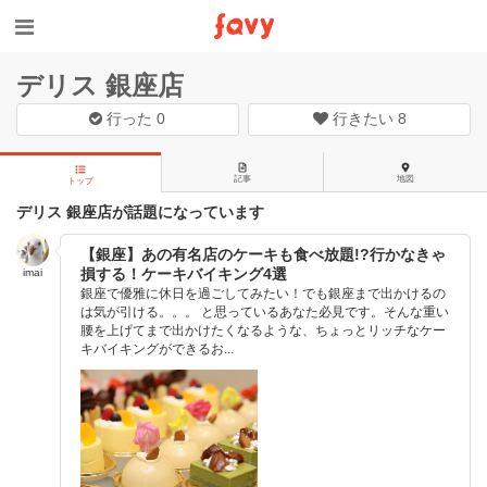
デリス 銀座店
行った
0
行きたい
8
記事
地図
トップ
デリス 銀座店が話題になっています
【銀座】あの有名店のケーキも食べ放題!?行かなきゃ
損する！ケーキバイキング4選
imai
銀座で優雅に休日を過ごしてみたい！でも銀座まで出かけるの
は気が引ける。。。 と思っているあなた必見です。そんな重い
腰を上げてまで出かけたくなるような、ちょっとリッチなケー
キバイキングができるお...