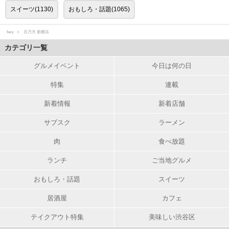
スイーツ(1130)
おもしろ・話題(1065)
favy
京乃月 新横浜
カテゴリ一覧
グルメイベント
今日は何の日
特集
連載
新着情報
新着店舗
サブスク
ラーメン
肉
食べ放題
ランチ
ご当地グルメ
おもしろ・話題
スイーツ
居酒屋
カフェ
テイクアウト特集
美味しい渋谷区