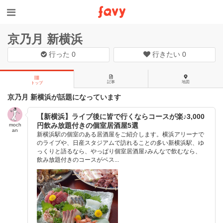
京乃月 新横浜
行った
0
行きたい
0
記事
地図
トップ
京乃月 新横浜が話題になっています
【新横浜】ライブ後に皆で行くならコースが楽♪3,000
円飲み放題付きの個室居酒屋5選
moch
an
新横浜駅の個室のある居酒屋をご紹介します。横浜アリーナで
のライブや、日産スタジアムで訪れることの多い新横浜駅、ゆ
っくりと語るなら、やっぱり個室居酒屋♪みんなで飲むなら、
飲み放題付きのコースがベス...