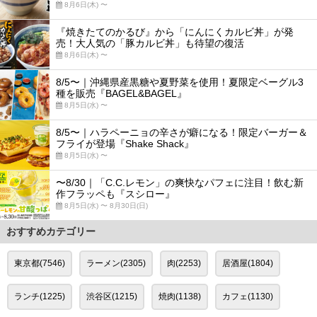
8月6日(木) 〜
『焼きたてのかるび』から「にんにくカルビ丼」が発
売！大人気の「豚カルビ丼」も待望の復活
8月6日(木) 〜
8/5〜｜沖縄県産黒糖や夏野菜を使用！夏限定ベーグル3
種を販売『BAGEL&BAGEL』
8月5日(水) 〜
8/5〜｜ハラペーニョの辛さが癖になる！限定バーガー＆
フライが登場『Shake Shack』
8月5日(水) 〜
〜8/30｜「C.C.レモン」の爽快なパフェに注目！飲む新
作フラッペも『スシロー』
8月5日(水) 〜 8月30日(日)
おすすめカテゴリー
東京都(7546)
ラーメン(2305)
肉(2253)
居酒屋(1804)
ランチ(1225)
渋谷区(1215)
焼肉(1138)
カフェ(1130)