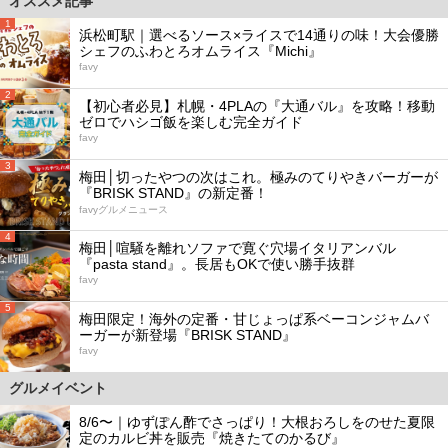
オススメ記事
1
浜松町駅｜選べるソース×ライスで14通りの味！大会優勝
シェフのふわとろオムライス『Michi』
favy
2
【初心者必見】札幌・4PLAの『大通バル』を攻略！移動
ゼロでハシゴ飯を楽しむ完全ガイド
favy
3
梅田│切ったやつの次はこれ。極みのてりやきバーガーが
『BRISK STAND』の新定番！
favyグルメニュース
4
梅田│喧騒を離れソファで寛ぐ穴場イタリアンバル
『pasta stand』。長居もOKで使い勝手抜群
favy
5
梅田限定！海外の定番・甘じょっぱ系ベーコンジャムバ
ーガーが新登場『BRISK STAND』
favy
グルメイベント
8/6〜｜ゆずぽん酢でさっぱり！大根おろしをのせた夏限
定のカルビ丼を販売『焼きたてのかるび』