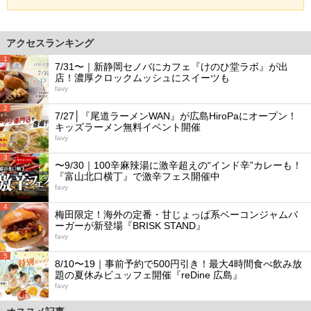
アクセスランキング
1
7/31〜｜新静岡セノバにカフェ『けのひ堂ラボ』が出
店！濃厚クロックムッシュにスイーツも
favy
2
7/27│『尾道ラーメンWAN』が広島HiroPaにオープン！
キッズラーメン無料イベント開催
favy
3
〜9/30｜100辛麻辣湯に激辛超えの“インド辛”カレーも！
『富山北口横丁』で激辛フェス開催中
favy
4
梅田限定！海外の定番・甘じょっぱ系ベーコンジャムバ
ーガーが新登場『BRISK STAND』
favy
5
8/10〜19｜事前予約で500円引き！最大4時間食べ飲み放
題の夏休みビュッフェ開催『reDine 広島』
favy