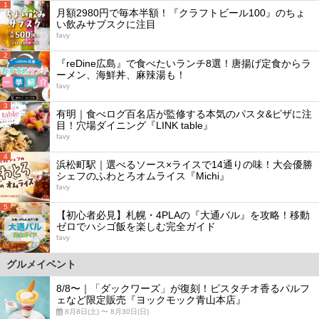
1
月額2980円で毎本半額！『クラフトビール100』のちょ
い飲みサブスクに注目
favy
2
『reDine広島』で食べたいランチ8選！唐揚げ定食からラ
ーメン、海鮮丼、麻辣湯も！
favy
3
有明｜食べログ百名店が監修する本気のパスタ&ピザに注
目！穴場ダイニング『LINK table』
favy
4
浜松町駅｜選べるソース×ライスで14通りの味！大会優勝
シェフのふわとろオムライス『Michi』
favy
5
【初心者必見】札幌・4PLAの『大通バル』を攻略！移動
ゼロでハシゴ飯を楽しむ完全ガイド
favy
グルメイベント
8/8〜｜「ダックワーズ」が復刻！ピスタチオ香るパルフ
ェなど限定販売『ヨックモック青山本店』
8月8日(土) 〜 8月30日(日)