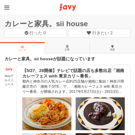
カレーと家具。sii house
行った
0
行きたい
2
記事
地図
トップ
カレーと家具。sii houseが話題になっています
【5/27、28開催】テレビで話題の店も多数出店「湘南
カレーフェス with 東京カリ～番長」
favyグ
ルメニ
都内と神奈川の人気カレー店約25店舗が湘南に集結！神奈川県
ュース
藤沢市の「湘南 T-SITE」で、「湘南カレーフェス with 東京カ
リ〜番長」が開催されます。2017年5月27日(土)・28日(日)...