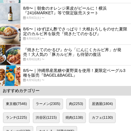
8/8〜｜朝食のオレンジ果皮がビールに！横浜
『2416MARKET』等で限定販売スタート
8月8日(土) 〜
8/6〜｜ゆずぽん酢でさっぱり！大根おろしをのせた夏限
定のカルビ丼を販売『焼きたてのかるび』
8月6日(木) 〜
『焼きたてのかるび』から「にんにくカルビ丼」が発
売！大人気の「豚カルビ丼」も待望の復活
8月6日(木) 〜
8/5〜｜沖縄県産黒糖や夏野菜を使用！夏限定ベーグル3
種を販売『BAGEL&BAGEL』
8月5日(水) 〜
おすすめカテゴリー
東京都(7546)
ラーメン(2305)
肉(2253)
居酒屋(1804)
ランチ(1225)
渋谷区(1215)
焼肉(1138)
カフェ(1130)