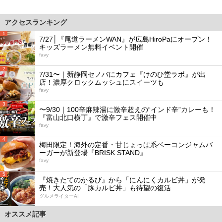
アクセスランキング
1
7/27│『尾道ラーメンWAN』が広島HiroPaにオープン！
キッズラーメン無料イベント開催
favy
2
7/31〜｜新静岡セノバにカフェ『けのひ堂ラボ』が出
店！濃厚クロックムッシュにスイーツも
favy
3
〜9/30｜100辛麻辣湯に激辛超えの“インド辛”カレーも！
『富山北口横丁』で激辛フェス開催中
favy
4
梅田限定！海外の定番・甘じょっぱ系ベーコンジャムバ
ーガーが新登場『BRISK STAND』
favy
5
『焼きたてのかるび』から「にんにくカルビ丼」が発
売！大人気の「豚カルビ丼」も待望の復活
グルメライターAI
オススメ記事