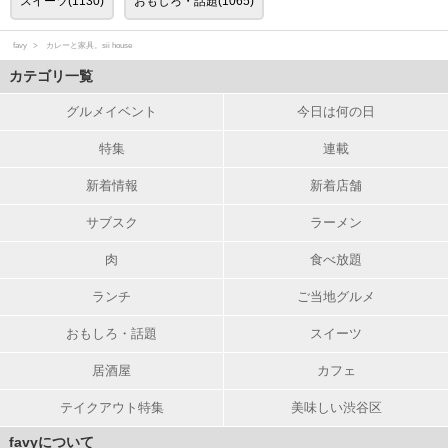
スイーツ(1130)
おもしろ・話題(1065)
favy
カレーと家具。sii house
カテゴリ一覧
グルメイベント
今日は何の日
特集
連載
新着情報
新着店舗
サブスク
ラーメン
肉
食べ放題
ランチ
ご当地グルメ
おもしろ・話題
スイーツ
居酒屋
カフェ
テイクアウト特集
美味しい渋谷区
favyについて