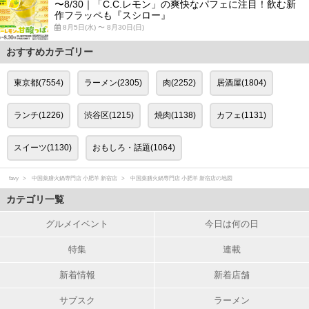
〜8/30｜「C.C.レモン」の爽快なパフェに注目！飲む新
作フラッペも『スシロー』
8月5日(水) 〜 8月30日(日)
おすすめカテゴリー
東京都(7554)
ラーメン(2305)
肉(2252)
居酒屋(1804)
ランチ(1226)
渋谷区(1215)
焼肉(1138)
カフェ(1131)
スイーツ(1130)
おもしろ・話題(1064)
favy
中国薬膳火鍋専門店 小肥羊 新宿店
中国薬膳火鍋専門店 小肥羊 新宿店の地図
カテゴリ一覧
グルメイベント
今日は何の日
特集
連載
新着情報
新着店舗
サブスク
ラーメン