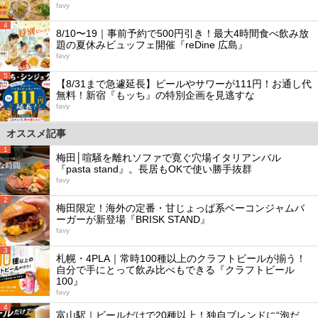
favy
4
8/10〜19｜事前予約で500円引き！最大4時間食べ飲み放
題の夏休みビュッフェ開催『reDine 広島』
favy
5
【8/31まで急遽延長】ビールやサワーが111円！お通し代
無料！新宿『もッち』の特別企画を見逃すな
favy
オススメ記事
1
梅田│喧騒を離れソファで寛ぐ穴場イタリアンバル
『pasta stand』。長居もOKで使い勝手抜群
favy
2
梅田限定！海外の定番・甘じょっぱ系ベーコンジャムバ
ーガーが新登場『BRISK STAND』
favy
3
札幌・4PLA｜常時100種以上のクラフトビールが揃う！
自分で手にとって飲み比べもできる『クラフトビール
100』
favy
4
富山駅｜ビールだけで20種以上！独自ブレンドに“泡だ