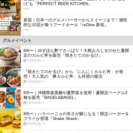
け”も『PERFECT BEER KITCHEN』
favy
5
新宿｜日本一のグルメバーガーからスイーツまで！個性
的な10店が集うフードホール『reDine 新宿』
favy
グルメイベント
8/6〜｜ゆずぽん酢でさっぱり！大根おろしをのせた夏限
定のカルビ丼を販売『焼きたてのかるび』
8月6日(木) 〜
『焼きたてのかるび』から「にんにくカルビ丼」が発
売！大人気の「豚カルビ丼」も待望の復活
8月6日(木) 〜
8/5〜｜沖縄県産黒糖や夏野菜を使用！夏限定ベーグル3
種を販売『BAGEL&BAGEL』
8月5日(水) 〜
8/5〜｜ハラペーニョの辛さが癖になる！限定バーガー＆
フライが登場『Shake Shack』
8月5日(水) 〜