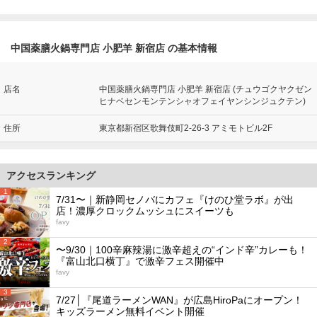
中国薬膳火鍋専門店 小肥羊 新宿店 の基本情報
店名
中国薬膳火鍋専門店 小肥羊 新宿店 (チュウゴクヤクゼン
ヒナベセンモンテンシャオフェイヤンシンジュクテン)
住所
東京都新宿区歌舞伎町2-26-3 アミモトビル2F
アクセスランキング
1
7/31〜｜新静岡セノバにカフェ『けのひ堂ラボ』が出
店！濃厚クロックムッシュにスイーツも
favy
2
〜9/30｜100辛麻辣湯に激辛超えの“インド辛”カレーも！
『富山北口横丁』で激辛フェス開催中
favy
3
7/27│『尾道ラーメンWAN』が広島HiroPaにオープン！
キッズラーメン無料イベント開催