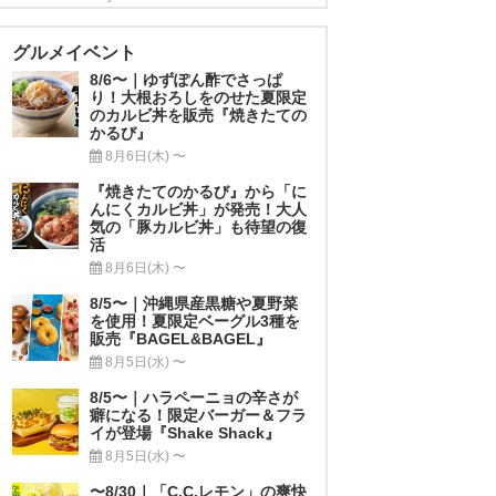
グルメイベント
8/6〜｜ゆずぽん酢でさっぱ
り！大根おろしをのせた夏限定
のカルビ丼を販売『焼きたての
かるび』
8月6日(木) 〜
『焼きたてのかるび』から「に
んにくカルビ丼」が発売！大人
気の「豚カルビ丼」も待望の復
活
8月6日(木) 〜
8/5〜｜沖縄県産黒糖や夏野菜
を使用！夏限定ベーグル3種を
販売『BAGEL&BAGEL』
8月5日(水) 〜
8/5〜｜ハラペーニョの辛さが
癖になる！限定バーガー＆フラ
イが登場『Shake Shack』
8月5日(水) 〜
〜8/30｜「C.C.レモン」の爽快