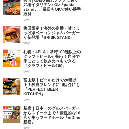
穴場イタリアンバル『pasta
stand』。長居もOKで使い勝手
抜群
favy
2
梅田限定！海外の定番・甘じょ
っぱ系ベーコンジャムバーガー
が新登場『BRISK STAND』
favy
3
札幌・4PLA｜常時100種以上の
クラフトビールが揃う！自分で
手にとって飲み比べもできる
『クラフトビール100』
favy
4
富山駅｜ビールだけで20種以
上！独自ブレンドに“泡だけ”も
『PERFECT BEER
KITCHEN』
favy
5
新宿｜日本一のグルメバーガー
からスイーツまで！個性的な10
店が集うフードホール『reDine
新宿』
favy