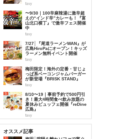
favy
2
〜9/30｜100辛麻辣湯に激辛超
えの“インド辛”カレーも！『富
山北口横丁』で激辛フェス開催
中
favy
3
7/27│『尾道ラーメンWAN』が
広島HiroPaにオープン！キッズ
ラーメン無料イベント開催
favy
4
梅田限定！海外の定番・甘じょ
っぱ系ベーコンジャムバーガー
が新登場『BRISK STAND』
favy
5
8/10〜19｜事前予約で500円引
き！最大4時間食べ飲み放題の
夏休みビュッフェ開催『reDine
広島』
favy
オススメ記事
1
梅田│喧騒を離れソファで寛ぐ