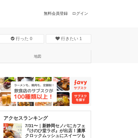
無料会員登録
ログイン
行った
0
行きたい
1
地図
アクセスランキング
1
7/31〜｜新静岡セノバにカフェ
『けのひ堂ラボ』が出店！濃厚
クロックムッシュにスイーツも