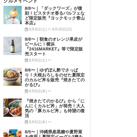
グルメイベント
8/8〜｜「ダックワーズ」が復
刻！ピスタチオ香るパルフェな
ど限定販売『ヨックモック青山
本店』
8月8日(土) 〜 8月30日(日)
8/8〜｜朝食のオレンジ果皮が
ビールに！横浜
『2416MARKET』等で限定販
売スタート
8月8日(土) 〜
8/6〜｜ゆずぽん酢でさっぱ
り！大根おろしをのせた夏限定
のカルビ丼を販売『焼きたての
かるび』
8月6日(木) 〜
『焼きたてのかるび』から「に
んにくカルビ丼」が発売！大人
気の「豚カルビ丼」も待望の復
活
8月6日(木) 〜
8/5〜｜沖縄県産黒糖や夏野菜
を使用！夏限定ベーグル3種を