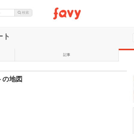
ート
記事
トの地図