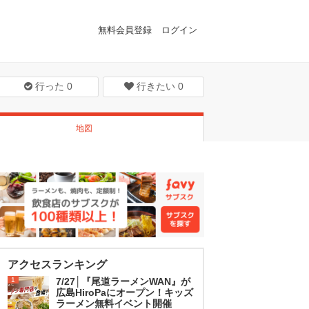
無料会員登録
ログイン
行った
0
行きたい
0
地図
アクセスランキング
1
7/27│『尾道ラーメンWAN』が
広島HiroPaにオープン！キッズ
ラーメン無料イベント開催