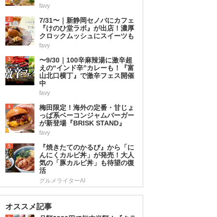
favy
2
7/31〜｜新静岡セノバにカフェ
『けのひ堂ラボ』が出店！濃厚
クロックムッシュにスイーツも
favy
3
〜9/30｜100辛麻辣湯に激辛超
えの“インド辛”カレーも！『富
山北口横丁』で激辛フェス開催
中
favy
4
梅田限定！海外の定番・甘じょ
っぱ系ベーコンジャムバーガー
が新登場『BRISK STAND』
favy
5
『焼きたてのかるび』から「に
んにくカルビ丼」が発売！大人
気の「豚カルビ丼」も待望の復
活
グルメライターAI
オススメ記事