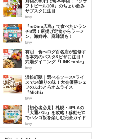
1
月額2980円で毎本半額！『クラ
フトビール100』のちょい飲み
サブスクに注目
favy
2
『reDine広島』で食べたいラン
チ8選！唐揚げ定食からラーメ
ン、海鮮丼、麻辣湯も！
favy
3
有明｜食べログ百名店が監修す
る本気のパスタ&ピザに注目！
穴場ダイニング『LINK table』
favy
4
浜松町駅｜選べるソース×ライ
スで14通りの味！大会優勝シェ
フのふわとろオムライス
『Michi』
favy
5
【初心者必見】札幌・4PLAの
『大通バル』を攻略！移動ゼロ
でハシゴ飯を楽しむ完全ガイド
favy