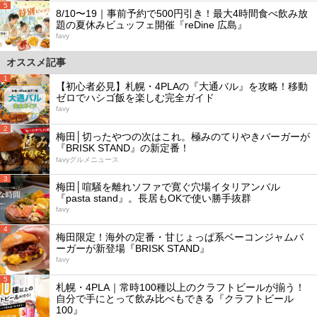
5
8/10〜19｜事前予約で500円引き！最大4時間食べ飲み放
題の夏休みビュッフェ開催『reDine 広島』
favy
オススメ記事
1
【初心者必見】札幌・4PLAの『大通バル』を攻略！移動
ゼロでハシゴ飯を楽しむ完全ガイド
favy
2
梅田│切ったやつの次はこれ。極みのてりやきバーガーが
『BRISK STAND』の新定番！
favyグルメニュース
3
梅田│喧騒を離れソファで寛ぐ穴場イタリアンバル
『pasta stand』。長居もOKで使い勝手抜群
favy
4
梅田限定！海外の定番・甘じょっぱ系ベーコンジャムバ
ーガーが新登場『BRISK STAND』
favy
5
札幌・4PLA｜常時100種以上のクラフトビールが揃う！
自分で手にとって飲み比べもできる『クラフトビール
100』