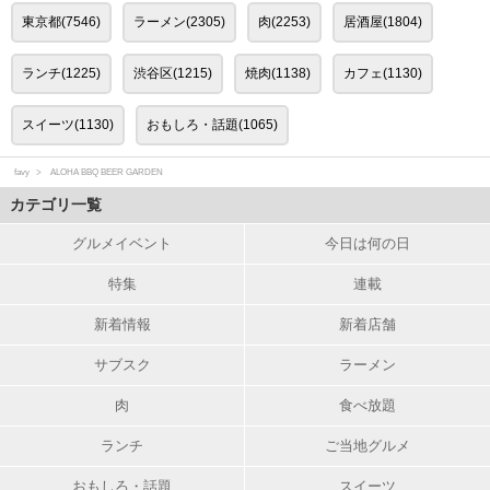
東京都(7546)
ラーメン(2305)
肉(2253)
居酒屋(1804)
ランチ(1225)
渋谷区(1215)
焼肉(1138)
カフェ(1130)
スイーツ(1130)
おもしろ・話題(1065)
favy
ALOHA BBQ BEER GARDEN
カテゴリ一覧
グルメイベント
今日は何の日
特集
連載
新着情報
新着店舗
サブスク
ラーメン
肉
食べ放題
ランチ
ご当地グルメ
おもしろ・話題
スイーツ