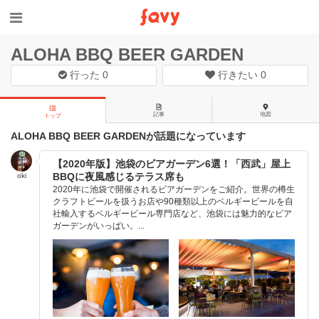
ALOHA BBQ BEER GARDEN
行った
0
行きたい
0
記事
地図
トップ
ALOHA BBQ BEER GARDENが話題になっています
【2020年版】池袋のビアガーデン6選！「西武」屋上
BBQに夜風感じるテラス席も
oki
2020年に池袋で開催されるビアガーデンをご紹介。世界の樽生
クラフトビールを扱うお店や90種類以上のベルギービールを自
社輸入するベルギービール専門店など、池袋には魅力的なビア
ガーデンがいっぱい。...