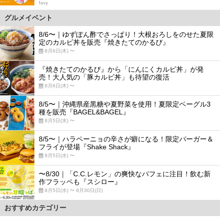
favy
グルメイベント
8/6〜｜ゆずぽん酢でさっぱり！大根おろしをのせた夏限
定のカルビ丼を販売『焼きたてのかるび』
8月6日(木) 〜
『焼きたてのかるび』から「にんにくカルビ丼」が発
売！大人気の「豚カルビ丼」も待望の復活
8月6日(木) 〜
8/5〜｜沖縄県産黒糖や夏野菜を使用！夏限定ベーグル3
種を販売『BAGEL&BAGEL』
8月5日(水) 〜
8/5〜｜ハラペーニョの辛さが癖になる！限定バーガー＆
フライが登場『Shake Shack』
8月5日(水) 〜
〜8/30｜「C.C.レモン」の爽快なパフェに注目！飲む新
作フラッペも『スシロー』
8月5日(水) 〜 8月30日(日)
おすすめカテゴリー