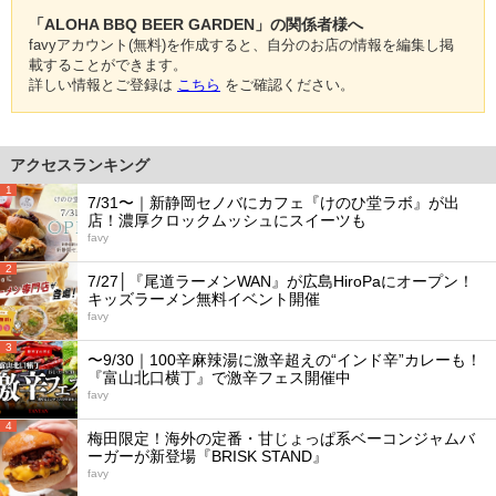
「ALOHA BBQ BEER GARDEN」の関係者様へ
favyアカウント(無料)を作成すると、自分のお店の情報を編集し掲
載することができます。
詳しい情報とご登録は
こちら
をご確認ください。
アクセスランキング
1
7/31〜｜新静岡セノバにカフェ『けのひ堂ラボ』が出
店！濃厚クロックムッシュにスイーツも
favy
2
7/27│『尾道ラーメンWAN』が広島HiroPaにオープン！
キッズラーメン無料イベント開催
favy
3
〜9/30｜100辛麻辣湯に激辛超えの“インド辛”カレーも！
『富山北口横丁』で激辛フェス開催中
favy
4
梅田限定！海外の定番・甘じょっぱ系ベーコンジャムバ
ーガーが新登場『BRISK STAND』
favy