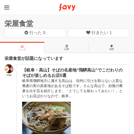
栄屋食堂
行った
0
行きたい
1
記事
地図
トップ
栄屋食堂が話題になっています
【岐阜・高山】そばの名産地“飛騨高山”でこだわりの
そばが楽しめるお店5選
mar
岐阜県飛騨地方に属する高山は、信州に引けを取らない上質な
蕎麦の実の原産地があるそば処です。そんな高山で、自慢の蕎
麦を出す店を紹介します。「どうしても味わってみたい！」と
いうお店ばかりなので、岐阜...