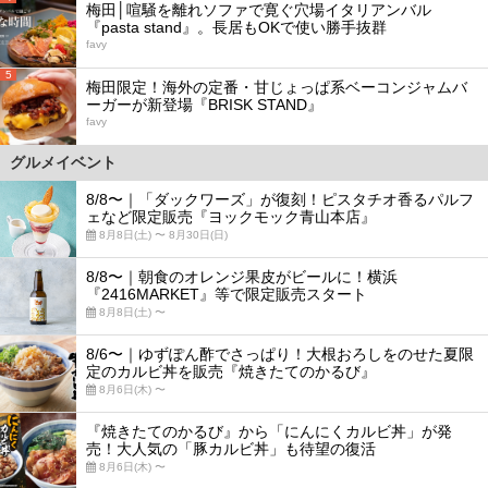
梅田│喧騒を離れソファで寛ぐ穴場イタリアンバル
『pasta stand』。長居もOKで使い勝手抜群
favy
5
梅田限定！海外の定番・甘じょっぱ系ベーコンジャムバ
ーガーが新登場『BRISK STAND』
favy
グルメイベント
8/8〜｜「ダックワーズ」が復刻！ピスタチオ香るパルフ
ェなど限定販売『ヨックモック青山本店』
8月8日(土) 〜 8月30日(日)
8/8〜｜朝食のオレンジ果皮がビールに！横浜
『2416MARKET』等で限定販売スタート
8月8日(土) 〜
8/6〜｜ゆずぽん酢でさっぱり！大根おろしをのせた夏限
定のカルビ丼を販売『焼きたてのかるび』
8月6日(木) 〜
『焼きたてのかるび』から「にんにくカルビ丼」が発
売！大人気の「豚カルビ丼」も待望の復活
8月6日(木) 〜