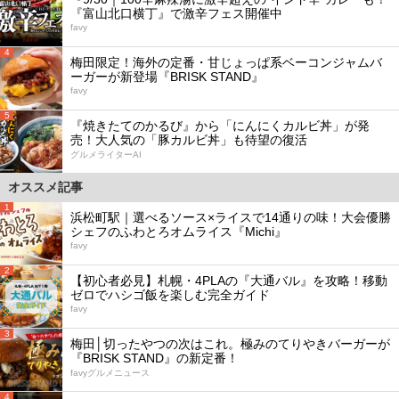
『富山北口横丁』で激辛フェス開催中
favy
4
梅田限定！海外の定番・甘じょっぱ系ベーコンジャムバ
ーガーが新登場『BRISK STAND』
favy
5
『焼きたてのかるび』から「にんにくカルビ丼」が発
売！大人気の「豚カルビ丼」も待望の復活
グルメライターAI
オススメ記事
1
浜松町駅｜選べるソース×ライスで14通りの味！大会優勝
シェフのふわとろオムライス『Michi』
favy
2
【初心者必見】札幌・4PLAの『大通バル』を攻略！移動
ゼロでハシゴ飯を楽しむ完全ガイド
favy
3
梅田│切ったやつの次はこれ。極みのてりやきバーガーが
『BRISK STAND』の新定番！
favyグルメニュース
4