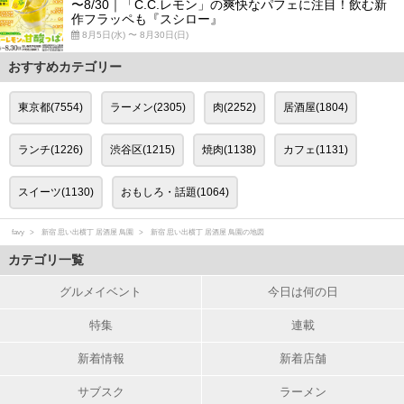
〜8/30｜「C.C.レモン」の爽快なパフェに注目！飲む新
作フラッペも『スシロー』
8月5日(水) 〜 8月30日(日)
おすすめカテゴリー
東京都(7554)
ラーメン(2305)
肉(2252)
居酒屋(1804)
ランチ(1226)
渋谷区(1215)
焼肉(1138)
カフェ(1131)
スイーツ(1130)
おもしろ・話題(1064)
favy
新宿 思い出横丁 居酒屋 鳥園
新宿 思い出横丁 居酒屋 鳥園の地図
カテゴリ一覧
グルメイベント
今日は何の日
特集
連載
新着情報
新着店舗
サブスク
ラーメン