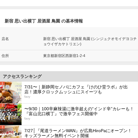
新宿 思い出横丁 居酒屋 鳥園 の基本情報
店名
新宿 思い出横丁 居酒屋 鳥園 (シンジュクオモイデヨコチ
ョウイザカヤトリエン)
住所
東京都新宿区西新宿1-2-4
アクセスランキング
1
7/31〜｜新静岡セノバにカフェ『けのひ堂ラボ』が出
店！濃厚クロックムッシュにスイーツも
favy
2
〜9/30｜100辛麻辣湯に激辛超えの“インド辛”カレーも！
『富山北口横丁』で激辛フェス開催中
favy
3
7/27│『尾道ラーメンWAN』が広島HiroPaにオープン！
キッズラーメン無料イベント開催