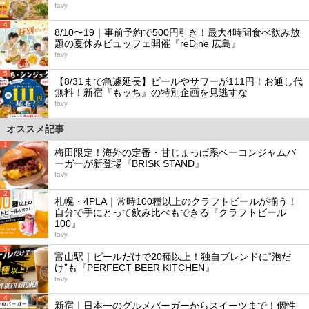
favy
4
8/10〜19｜事前予約で500円引き！最大4時間食べ飲み放
題の夏休みビュッフェ開催『reDine 広島』
favy
5
【8/31まで急遽延長】ビールやサワーが111円！お通し代
無料！新宿『もッち』の特別企画を見逃すな
favy
オススメ記事
1
梅田限定！海外の定番・甘じょっぱ系ベーコンジャムバ
ーガーが新登場『BRISK STAND』
favy
2
札幌・4PLA｜常時100種以上のクラフトビールが揃う！
自分で手にとって飲み比べもできる『クラフトビール
100』
favy
3
富山駅｜ビールだけで20種以上！独自ブレンドに“泡だ
け”も『PERFECT BEER KITCHEN』
favy
4
新宿｜日本一のグルメバーガーからスイーツまで！個性