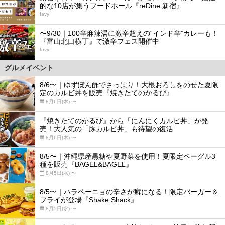
的な10店が集うフードホール『reDine 新宿』
favy
5
〜9/30｜100辛麻辣湯に激辛超えの“インド辛”カレーも！
『富山北口横丁』で激辛フェス開催中
favy
グルメイベント
8/6〜｜ゆずぽん酢でさっぱり！大根おろしをのせた夏限
定のカルビ丼を販売『焼きたてのかるび』
8月6日(木) 〜
『焼きたてのかるび』から「にんにくカルビ丼」が発
売！大人気の「豚カルビ丼」も待望の復活
8月6日(木) 〜
8/5〜｜沖縄県産黒糖や夏野菜を使用！夏限定ベーグル3
種を販売『BAGEL&BAGEL』
8月5日(水) 〜
8/5〜｜ハラペーニョの辛さが癖になる！限定バーガー＆
フライが登場『Shake Shack』
8月5日(水) 〜