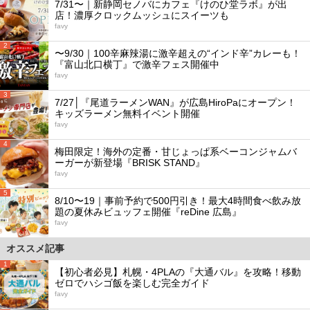
7/31〜｜新静岡セノバにカフェ『けのひ堂ラボ』が出
店！濃厚クロックムッシュにスイーツも
favy
2
〜9/30｜100辛麻辣湯に激辛超えの“インド辛”カレーも！
『富山北口横丁』で激辛フェス開催中
favy
3
7/27│『尾道ラーメンWAN』が広島HiroPaにオープン！
キッズラーメン無料イベント開催
favy
4
梅田限定！海外の定番・甘じょっぱ系ベーコンジャムバ
ーガーが新登場『BRISK STAND』
favy
5
8/10〜19｜事前予約で500円引き！最大4時間食べ飲み放
題の夏休みビュッフェ開催『reDine 広島』
favy
オススメ記事
1
【初心者必見】札幌・4PLAの『大通バル』を攻略！移動
ゼロでハシゴ飯を楽しむ完全ガイド
favy