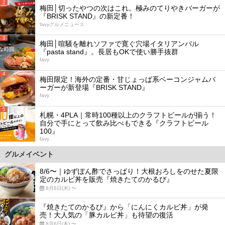
2
梅田│切ったやつの次はこれ。極みのてりやきバーガーが
『BRISK STAND』の新定番！
favyグルメニュース
3
梅田│喧騒を離れソファで寛ぐ穴場イタリアンバル
『pasta stand』。長居もOKで使い勝手抜群
favy
4
梅田限定！海外の定番・甘じょっぱ系ベーコンジャムバ
ーガーが新登場『BRISK STAND』
favy
5
札幌・4PLA｜常時100種以上のクラフトビールが揃う！
自分で手にとって飲み比べもできる『クラフトビール
100』
favy
グルメイベント
8/6〜｜ゆずぽん酢でさっぱり！大根おろしをのせた夏限
定のカルビ丼を販売『焼きたてのかるび』
8月6日(木) 〜
『焼きたてのかるび』から「にんにくカルビ丼」が発
売！大人気の「豚カルビ丼」も待望の復活
8月6日(木) 〜