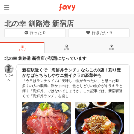
北の幸 釧路港 新宿店
行った
0
行きたい
9
記事
地図
トップ
北の幸 釧路港 新宿店が話題になっています
新宿駅近くで「海鮮丼ランチ」ならこの8店！彩り豊
かなばらちらしやウニ蟹イクラの豪華丼も
たにや
ん
「今日はランチタイムに美味しい魚が食べたい」と思った時、
多くの人の脳裏に浮かぶのは、色とりどりの魚介がキラキラと
輝く「海鮮丼」ではないでしょうか。この記事では、新宿駅近
くで「海鮮丼ランチ」を楽し...