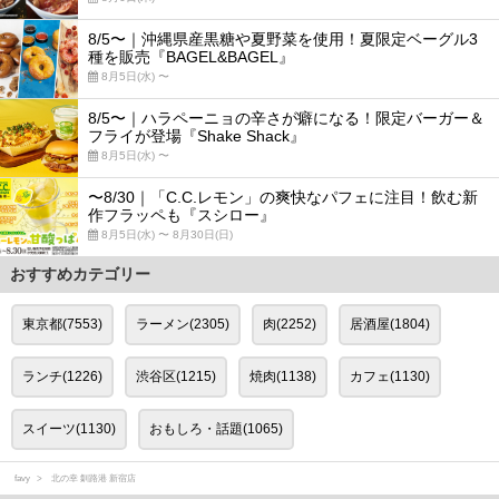
8/5〜｜沖縄県産黒糖や夏野菜を使用！夏限定ベーグル3
種を販売『BAGEL&BAGEL』
8月5日(水) 〜
8/5〜｜ハラペーニョの辛さが癖になる！限定バーガー＆
フライが登場『Shake Shack』
8月5日(水) 〜
〜8/30｜「C.C.レモン」の爽快なパフェに注目！飲む新
作フラッペも『スシロー』
8月5日(水) 〜 8月30日(日)
おすすめカテゴリー
東京都(7553)
ラーメン(2305)
肉(2252)
居酒屋(1804)
ランチ(1226)
渋谷区(1215)
焼肉(1138)
カフェ(1130)
スイーツ(1130)
おもしろ・話題(1065)
favy
北の幸 釧路港 新宿店