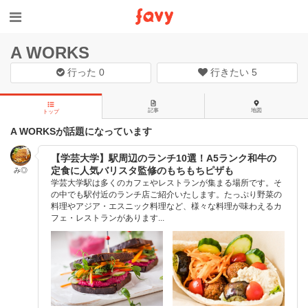
A WORKS
行った
0
行きたい
5
記事
地図
トップ
A WORKSが話題になっています
【学芸大学】駅周辺のランチ10選！A5ランク和牛の
定食に人気バリスタ監修のもちもちピザも
み◎
学芸大学駅は多くのカフェやレストランが集まる場所です。そ
の中でも駅付近のランチ店ご紹介いたします。たっぷり野菜の
料理やアジア・エスニック料理など、様々な料理が味わえるカ
フェ・レストランがあります...