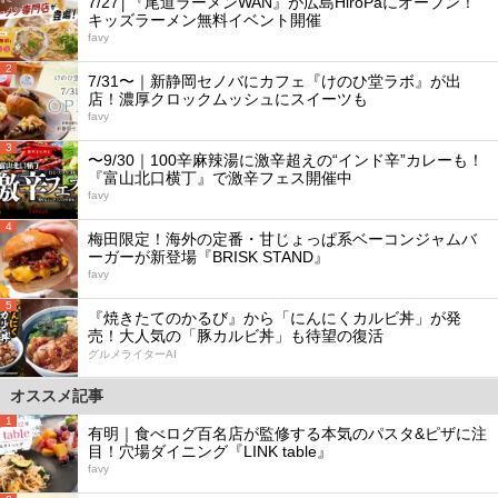
7/27│『尾道ラーメンWAN』が広島HiroPaにオープン！
キッズラーメン無料イベント開催
favy
2
7/31〜｜新静岡セノバにカフェ『けのひ堂ラボ』が出
店！濃厚クロックムッシュにスイーツも
favy
3
〜9/30｜100辛麻辣湯に激辛超えの“インド辛”カレーも！
『富山北口横丁』で激辛フェス開催中
favy
4
梅田限定！海外の定番・甘じょっぱ系ベーコンジャムバ
ーガーが新登場『BRISK STAND』
favy
5
『焼きたてのかるび』から「にんにくカルビ丼」が発
売！大人気の「豚カルビ丼」も待望の復活
グルメライターAI
オススメ記事
1
有明｜食べログ百名店が監修する本気のパスタ&ピザに注
目！穴場ダイニング『LINK table』
favy