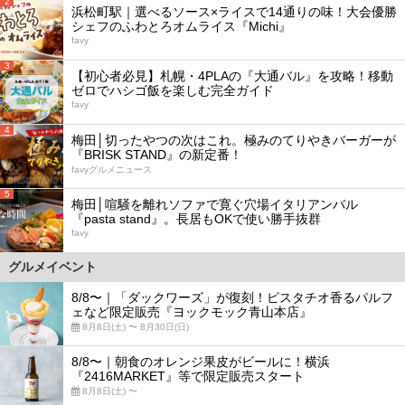
2
浜松町駅｜選べるソース×ライスで14通りの味！大会優勝
シェフのふわとろオムライス『Michi』
favy
3
【初心者必見】札幌・4PLAの『大通バル』を攻略！移動
ゼロでハシゴ飯を楽しむ完全ガイド
favy
4
梅田│切ったやつの次はこれ。極みのてりやきバーガーが
『BRISK STAND』の新定番！
favyグルメニュース
5
梅田│喧騒を離れソファで寛ぐ穴場イタリアンバル
『pasta stand』。長居もOKで使い勝手抜群
favy
グルメイベント
8/8〜｜「ダックワーズ」が復刻！ピスタチオ香るパルフ
ェなど限定販売『ヨックモック青山本店』
8月8日(土) 〜 8月30日(日)
8/8〜｜朝食のオレンジ果皮がビールに！横浜
『2416MARKET』等で限定販売スタート
8月8日(土) 〜