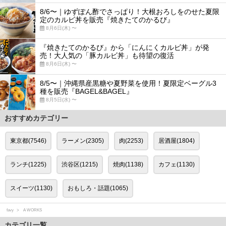
8/6〜｜ゆずぽん酢でさっぱり！大根おろしをのせた夏限
定のカルビ丼を販売『焼きたてのかるび』
8月6日(木) 〜
『焼きたてのかるび』から「にんにくカルビ丼」が発
売！大人気の「豚カルビ丼」も待望の復活
8月6日(木) 〜
8/5〜｜沖縄県産黒糖や夏野菜を使用！夏限定ベーグル3
種を販売『BAGEL&BAGEL』
8月5日(水) 〜
おすすめカテゴリー
東京都(7546)
ラーメン(2305)
肉(2253)
居酒屋(1804)
ランチ(1225)
渋谷区(1215)
焼肉(1138)
カフェ(1130)
スイーツ(1130)
おもしろ・話題(1065)
favy
A WORKS
カテゴリ一覧