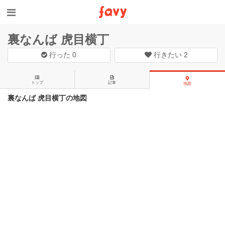
裏なんば 虎目横丁
行った
0
行きたい
2
トップ
記事
地図
裏なんば 虎目横丁の地図