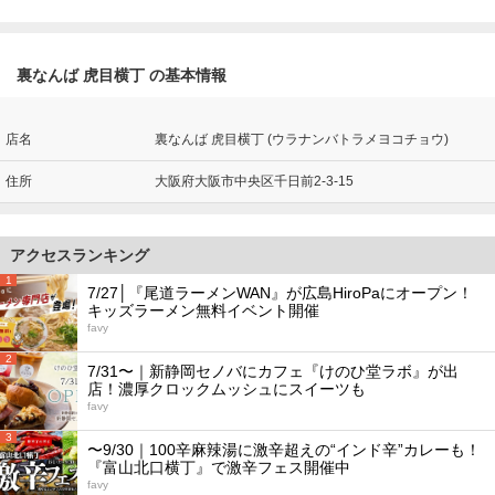
裏なんば 虎目横丁 の基本情報
店名
裏なんば 虎目横丁 (ウラナンバトラメヨコチョウ)
住所
大阪府大阪市中央区千日前2-3-15
アクセスランキング
1
7/27│『尾道ラーメンWAN』が広島HiroPaにオープン！
キッズラーメン無料イベント開催
favy
2
7/31〜｜新静岡セノバにカフェ『けのひ堂ラボ』が出
店！濃厚クロックムッシュにスイーツも
favy
3
〜9/30｜100辛麻辣湯に激辛超えの“インド辛”カレーも！
『富山北口横丁』で激辛フェス開催中
favy