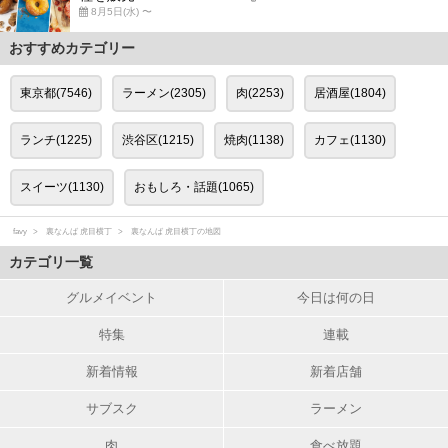
8月5日(水) 〜
おすすめカテゴリー
東京都(7546)
ラーメン(2305)
肉(2253)
居酒屋(1804)
ランチ(1225)
渋谷区(1215)
焼肉(1138)
カフェ(1130)
スイーツ(1130)
おもしろ・話題(1065)
favy
裏なんば 虎目横丁
裏なんば 虎目横丁の地図
カテゴリ一覧
グルメイベント
今日は何の日
特集
連載
新着情報
新着店舗
サブスク
ラーメン
肉
食べ放題