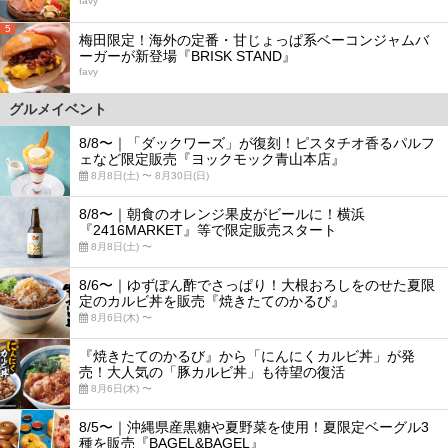
favy
5
梅田限定！海外の定番・甘じょっぱ系ベーコンジャムバ
ーガーが新登場『BRISK STAND』
favy
グルメイベント
8/8〜｜「ダックワーズ」が復刻！ピスタチオ香るパルフ
ェなど限定販売『ヨックモック青山本店』
8月8日(土) 〜 8月30日(日)
8/8〜｜朝食のオレンジ果皮がビールに！横浜
『2416MARKET』等で限定販売スタート
8月8日(土) 〜
8/6〜｜ゆずぽん酢でさっぱり！大根おろしをのせた夏限
定のカルビ丼を販売『焼きたてのかるび』
8月6日(木) 〜
『焼きたてのかるび』から「にんにくカルビ丼」が発
売！大人気の「豚カルビ丼」も待望の復活
8月6日(木) 〜
8/5〜｜沖縄県産黒糖や夏野菜を使用！夏限定ベーグル3
種を販売『BAGEL&BAGEL』