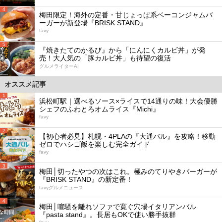
4
梅田限定！海外の定番・甘じょっぱ系ベーコンジャムバ
ーガーが新登場『BRISK STAND』
favy
5
『焼きたてのかるび』から「にんにくカルビ丼」が発
売！大人気の「豚カルビ丼」も待望の復活
グルメライターAI
オススメ記事
1
浜松町駅｜選べるソース×ライスで14通りの味！大会優勝
シェフのふわとろオムライス『Michi』
favy
2
【初心者必見】札幌・4PLAの『大通バル』を攻略！移動
ゼロでハシゴ飯を楽しむ完全ガイド
favy
3
梅田│切ったやつの次はこれ。極みのてりやきバーガーが
『BRISK STAND』の新定番！
favyグルメニュース
4
梅田│喧騒を離れソファで寛ぐ穴場イタリアンバル
『pasta stand』。長居もOKで使い勝手抜群