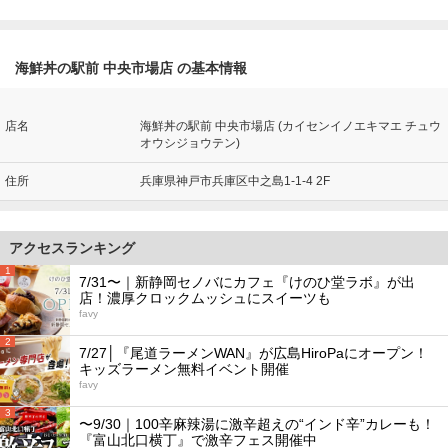
海鮮丼の駅前 中央市場店 の基本情報
店名
海鮮丼の駅前 中央市場店 (カイセンイノエキマエ チュウ
オウシジョウテン)
住所
兵庫県神戸市兵庫区中之島1-1-4 2F
アクセスランキング
1
7/31〜｜新静岡セノバにカフェ『けのひ堂ラボ』が出
店！濃厚クロックムッシュにスイーツも
favy
2
7/27│『尾道ラーメンWAN』が広島HiroPaにオープン！
キッズラーメン無料イベント開催
favy
3
〜9/30｜100辛麻辣湯に激辛超えの“インド辛”カレーも！
『富山北口横丁』で激辛フェス開催中