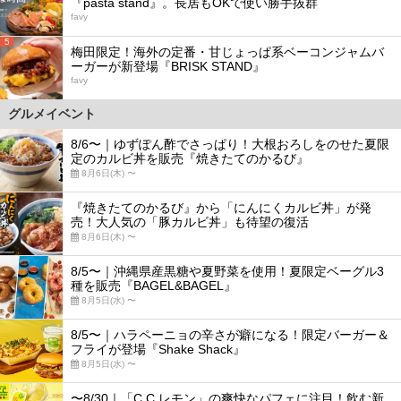
『pasta stand』。長居もOKで使い勝手抜群
favy
5
梅田限定！海外の定番・甘じょっぱ系ベーコンジャムバ
ーガーが新登場『BRISK STAND』
favy
グルメイベント
8/6〜｜ゆずぽん酢でさっぱり！大根おろしをのせた夏限
定のカルビ丼を販売『焼きたてのかるび』
8月6日(木) 〜
『焼きたてのかるび』から「にんにくカルビ丼」が発
売！大人気の「豚カルビ丼」も待望の復活
8月6日(木) 〜
8/5〜｜沖縄県産黒糖や夏野菜を使用！夏限定ベーグル3
種を販売『BAGEL&BAGEL』
8月5日(水) 〜
8/5〜｜ハラペーニョの辛さが癖になる！限定バーガー＆
フライが登場『Shake Shack』
8月5日(水) 〜
〜8/30｜「C.C.レモン」の爽快なパフェに注目！飲む新