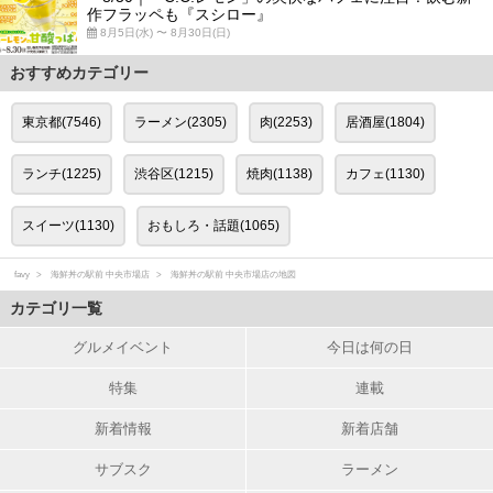
作フラッペも『スシロー』
8月5日(水) 〜 8月30日(日)
おすすめカテゴリー
東京都(7546)
ラーメン(2305)
肉(2253)
居酒屋(1804)
ランチ(1225)
渋谷区(1215)
焼肉(1138)
カフェ(1130)
スイーツ(1130)
おもしろ・話題(1065)
favy
海鮮丼の駅前 中央市場店
海鮮丼の駅前 中央市場店の地図
カテゴリ一覧
グルメイベント
今日は何の日
特集
連載
新着情報
新着店舗
サブスク
ラーメン