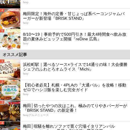
favy
4
梅田限定！海外の定番・甘じょっぱ系ベーコンジャムバ
ーガーが新登場『BRISK STAND』
favy
5
8/10〜19｜事前予約で500円引き！最大4時間食べ飲み放
題の夏休みビュッフェ開催『reDine 広島』
favy
オススメ記事
1
浜松町駅｜選べるソース×ライスで14通りの味！大会優勝
シェフのふわとろオムライス『Michi』
favy
2
【初心者必見】札幌・4PLAの『大通バル』を攻略！移動
ゼロでハシゴ飯を楽しむ完全ガイド
favy
3
梅田│切ったやつの次はこれ。極みのてりやきバーガーが
『BRISK STAND』の新定番！
favyグルメニュース
4
梅田│喧騒を離れソファで寛ぐ穴場イタリアンバル