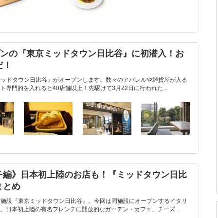
プンの『東京ミッドタウン日比谷』に初潜入！お
だ！
東京ミッドタウン日比谷』がオープンします。数々のアパレルや雑貨屋が入る
専門的を入れると40店舗以上！先駆けて3月22日に行われた...
チ編》日本初上陸のお店も！『ミッドタウン日比
まとめ
る商業施設『東京ミッドタウン日比谷』。今回は同施設にオープンするイタリ
。日本初上陸の有名フレンチに開放的なガーデン・カフェ、チーズ...