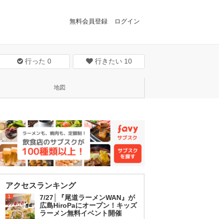
無料会員登録
ログイン
行った
0
行きたい
10
地図
アクセスランキング
1
7/27│『尾道ラーメンWAN』が
広島HiroPaにオープン！キッズ
ラーメン無料イベント開催