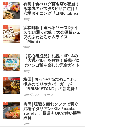
1
有明｜食べログ百名店が監修す
る本気のパスタ&ピザに注目！
穴場ダイニング『LINK table』
favy
2
浜松町駅｜選べるソース×ライ
スで14通りの味！大会優勝シェ
フのふわとろオムライス
『Michi』
favy
3
【初心者必見】札幌・4PLAの
『大通バル』を攻略！移動ゼロ
でハシゴ飯を楽しむ完全ガイド
favy
4
梅田│切ったやつの次はこれ。
極みのてりやきバーガーが
『BRISK STAND』の新定番！
favyグルメニュース
5
梅田│喧騒を離れソファで寛ぐ
穴場イタリアンバル『pasta
stand』。長居もOKで使い勝手
抜群
favy