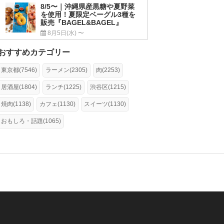
8/5〜｜沖縄県産黒糖や夏野菜
を使用！夏限定ベーグル3種を
販売『BAGEL&BAGEL』
8月5日(水) 〜
おすすめカテゴリー
東京都(7546)
ラーメン(2305)
肉(2253)
居酒屋(1804)
ランチ(1225)
渋谷区(1215)
焼肉(1138)
カフェ(1130)
スイーツ(1130)
おもしろ・話題(1065)