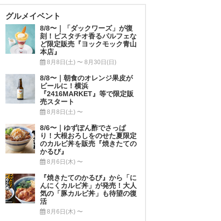
グルメイベント
8/8〜｜「ダックワーズ」が復
刻！ピスタチオ香るパルフェな
ど限定販売『ヨックモック青山
本店』
8月8日(土) 〜 8月30日(日)
8/8〜｜朝食のオレンジ果皮が
ビールに！横浜
『2416MARKET』等で限定販
売スタート
8月8日(土) 〜
8/6〜｜ゆずぽん酢でさっぱ
り！大根おろしをのせた夏限定
のカルビ丼を販売『焼きたての
かるび』
8月6日(木) 〜
『焼きたてのかるび』から「に
んにくカルビ丼」が発売！大人
気の「豚カルビ丼」も待望の復
活
8月6日(木) 〜