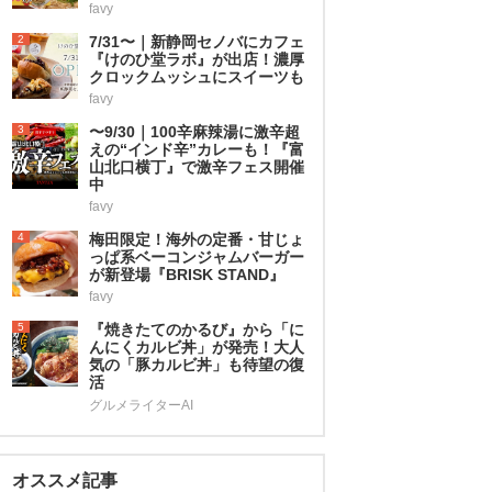
favy
2
7/31〜｜新静岡セノバにカフェ
『けのひ堂ラボ』が出店！濃厚
クロックムッシュにスイーツも
favy
3
〜9/30｜100辛麻辣湯に激辛超
えの“インド辛”カレーも！『富
山北口横丁』で激辛フェス開催
中
favy
4
梅田限定！海外の定番・甘じょ
っぱ系ベーコンジャムバーガー
が新登場『BRISK STAND』
favy
5
『焼きたてのかるび』から「に
んにくカルビ丼」が発売！大人
気の「豚カルビ丼」も待望の復
活
グルメライターAI
オススメ記事