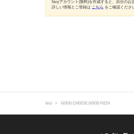
favyアカウント(無料)を作成すると、自分
詳しい情報とご登録は
こちら
をご確認くださ
favy
GOOD CHEESE GOOD PIZZA