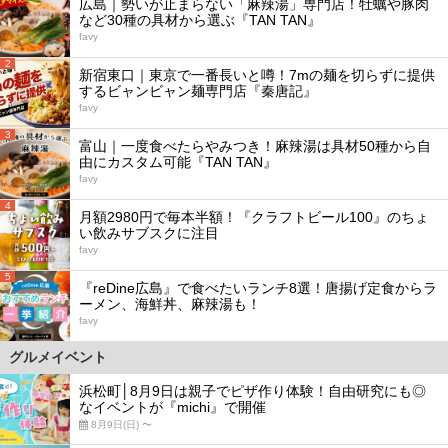
広島｜勢いが止まらない「麻辣湯」専門店！牡蠣や豚肉
など30種の具材から選ぶ『TAN TAN』
favy
2
新宿東口｜東京で一番長いと噂！7mの麺を切らずに提供
するビャンビャン麺専門店『秦唐記』
favy
3
富山｜一度食べたらやみつき！麻辣湯は具材50種から自
由にカスタム可能『TAN TAN』
favy
4
月額2980円で毎本半額！『クラフトビール100』のちょ
い飲みサブスクに注目
favy
5
『reDine広島』で食べたいランチ8選！唐揚げ定食からラ
ーメン、海鮮丼、麻辣湯も！
favy
グルメイベント
浜松町│8月9日は親子でピザ作り体験！自由研究にも◎
なイベントが『michi』で開催
8月9日(日) 〜