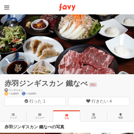
赤羽ジンギスカン 鐵なべ
閉店
ジンギスカン
〜3,000円
〜3,000円
行った
1
行きたい
4
トップ
メニュー
記事
地図
写真
赤羽ジンギスカン 鐵なべの写真