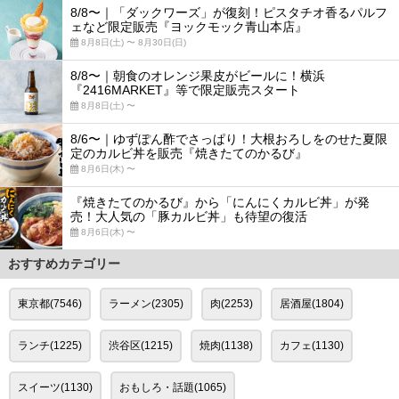
8/8〜｜「ダックワーズ」が復刻！ピスタチオ香るパルフ
ェなど限定販売『ヨックモック青山本店』
8月8日(土) 〜 8月30日(日)
8/8〜｜朝食のオレンジ果皮がビールに！横浜
『2416MARKET』等で限定販売スタート
8月8日(土) 〜
8/6〜｜ゆずぽん酢でさっぱり！大根おろしをのせた夏限
定のカルビ丼を販売『焼きたてのかるび』
8月6日(木) 〜
『焼きたてのかるび』から「にんにくカルビ丼」が発
売！大人気の「豚カルビ丼」も待望の復活
8月6日(木) 〜
おすすめカテゴリー
東京都(7546)
ラーメン(2305)
肉(2253)
居酒屋(1804)
ランチ(1225)
渋谷区(1215)
焼肉(1138)
カフェ(1130)
スイーツ(1130)
おもしろ・話題(1065)