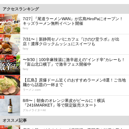
アクセスランキング
1
7/27│『尾道ラーメンWAN』が広島HiroPaにオープン！
キッズラーメン無料イベント開催
favy
2
7/31〜｜新静岡セノバにカフェ『けのひ堂ラボ』が出
店！濃厚クロックムッシュにスイーツも
favy
3
〜9/30｜100辛麻辣湯に激辛超えの“インド辛”カレーも！
『富山北口横丁』で激辛フェス開催中
favy
4
【広島】原爆ドーム近くのおすすめラーメン8選！ご当地
麺から話題の一杯まで
ラーメン.com
5
8/8〜｜朝食のオレンジ果皮がビールに！横浜
『2416MARKET』等で限定販売スタート
グルメライターAI
オススメ記事
1