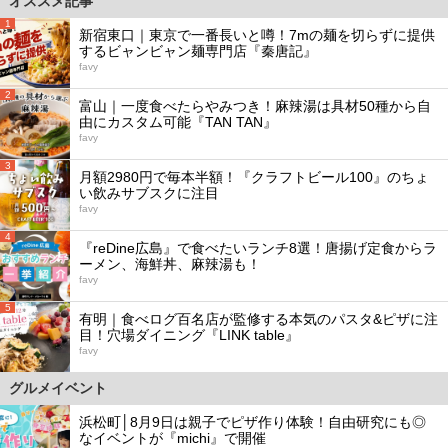
オススメ記事
1
新宿東口｜東京で一番長いと噂！7mの麺を切らずに提供
するビャンビャン麺専門店『秦唐記』
favy
2
富山｜一度食べたらやみつき！麻辣湯は具材50種から自
由にカスタム可能『TAN TAN』
favy
3
月額2980円で毎本半額！『クラフトビール100』のちょ
い飲みサブスクに注目
favy
4
『reDine広島』で食べたいランチ8選！唐揚げ定食からラ
ーメン、海鮮丼、麻辣湯も！
favy
5
有明｜食べログ百名店が監修する本気のパスタ&ピザに注
目！穴場ダイニング『LINK table』
favy
グルメイベント
浜松町│8月9日は親子でピザ作り体験！自由研究にも◎
なイベントが『michi』で開催