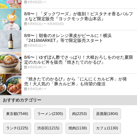
8月9日(日) 〜
8/8〜｜「ダックワーズ」が復刻！ピスタチオ香るパルフ
ェなど限定販売『ヨックモック青山本店』
8月8日(土) 〜 8月30日(日)
8/8〜｜朝食のオレンジ果皮がビールに！横浜
『2416MARKET』等で限定販売スタート
8月8日(土) 〜
8/6〜｜ゆずぽん酢でさっぱり！大根おろしをのせた夏限
定のカルビ丼を販売『焼きたてのかるび』
8月6日(木) 〜
『焼きたてのかるび』から「にんにくカルビ丼」が発
売！大人気の「豚カルビ丼」も待望の復活
8月6日(木) 〜
おすすめカテゴリー
東京都(7546)
ラーメン(2305)
肉(2253)
居酒屋(1804)
ランチ(1225)
渋谷区(1215)
焼肉(1138)
カフェ(1130)