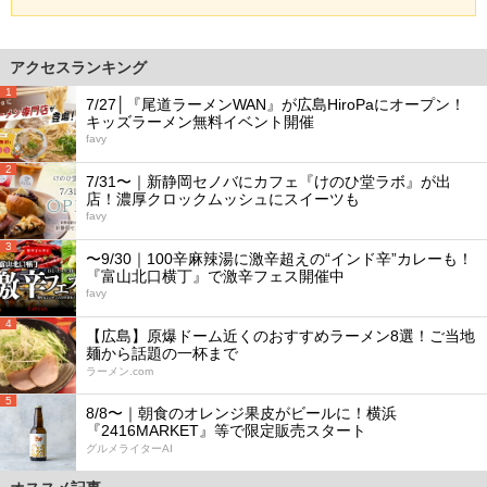
アクセスランキング
1
7/27│『尾道ラーメンWAN』が広島HiroPaにオープン！
キッズラーメン無料イベント開催
favy
2
7/31〜｜新静岡セノバにカフェ『けのひ堂ラボ』が出
店！濃厚クロックムッシュにスイーツも
favy
3
〜9/30｜100辛麻辣湯に激辛超えの“インド辛”カレーも！
『富山北口横丁』で激辛フェス開催中
favy
4
【広島】原爆ドーム近くのおすすめラーメン8選！ご当地
麺から話題の一杯まで
ラーメン.com
5
8/8〜｜朝食のオレンジ果皮がビールに！横浜
『2416MARKET』等で限定販売スタート
グルメライターAI