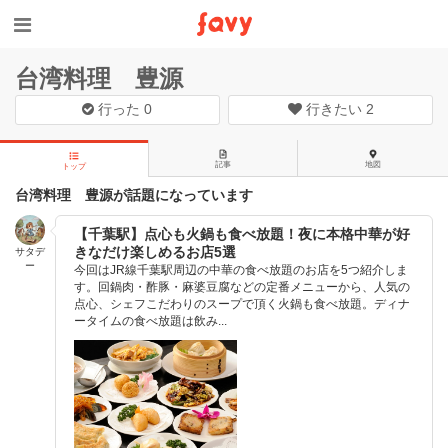
台湾料理 豊源
行った
0
行きたい
2
記事
地図
トップ
台湾料理 豊源が話題になっています
【千葉駅】点心も火鍋も食べ放題！夜に本格中華が好
きなだけ楽しめるお店5選
サタデ
ー
今回はJR線千葉駅周辺の中華の食べ放題のお店を5つ紹介しま
す。回鍋肉・酢豚・麻婆豆腐などの定番メニューから、人気の
点心、シェフこだわりのスープで頂く火鍋も食べ放題。ディナ
ータイムの食べ放題は飲み...