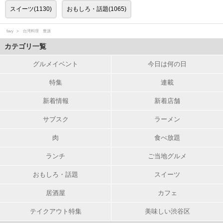
スイーツ(1130)
おもしろ・話題(1065)
favy
台湾料理 豊源
カテゴリ一覧
グルメイベント
今日は何の日
特集
連載
新着情報
新着店舗
サブスク
ラーメン
肉
食べ放題
ランチ
ご当地グルメ
おもしろ・話題
スイーツ
居酒屋
カフェ
テイクアウト特集
美味しい渋谷区