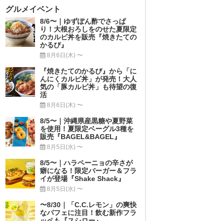
グルメイベント
8/6〜｜ゆずぽん酢でさっぱ
り！大根おろしをのせた夏限定
のカルビ丼を販売『焼きたての
かるび』
8月6日(木) 〜
『焼きたてのかるび』から「に
んにくカルビ丼」が発売！大人
気の「豚カルビ丼」も待望の復
活
8月6日(木) 〜
8/5〜｜沖縄県産黒糖や夏野菜
を使用！夏限定ベーグル3種を
販売『BAGEL&BAGEL』
8月5日(水) 〜
8/5〜｜ハラペーニョの辛さが
癖になる！限定バーガー＆フラ
イが登場『Shake Shack』
8月5日(水) 〜
〜8/30｜「C.C.レモン」の爽快
なパフェに注目！飲む新作フラ
ッペも『スシロー』