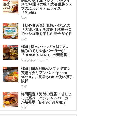
スで14通りの味！大会優勝シェ
フのふわとろオムライス
『Michi』
favy
2
【初心者必見】札幌・4PLAの
『大通バル』を攻略！移動ゼロ
でハシゴ飯を楽しむ完全ガイド
favy
3
梅田│切ったやつの次はこれ。
極みのてりやきバーガーが
『BRISK STAND』の新定番！
favyグルメニュース
4
梅田│喧騒を離れソファで寛ぐ
穴場イタリアンバル『pasta
stand』。長居もOKで使い勝手
抜群
favy
5
梅田限定！海外の定番・甘じょ
っぱ系ベーコンジャムバーガー
が新登場『BRISK STAND』
favy