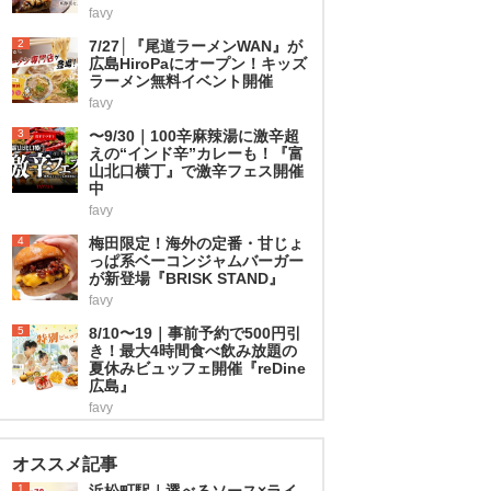
favy
2
7/27│『尾道ラーメンWAN』が
広島HiroPaにオープン！キッズ
ラーメン無料イベント開催
favy
3
〜9/30｜100辛麻辣湯に激辛超
えの“インド辛”カレーも！『富
山北口横丁』で激辛フェス開催
中
favy
4
梅田限定！海外の定番・甘じょ
っぱ系ベーコンジャムバーガー
が新登場『BRISK STAND』
favy
5
8/10〜19｜事前予約で500円引
き！最大4時間食べ飲み放題の
夏休みビュッフェ開催『reDine
広島』
favy
オススメ記事
1
浜松町駅｜選べるソース×ライ