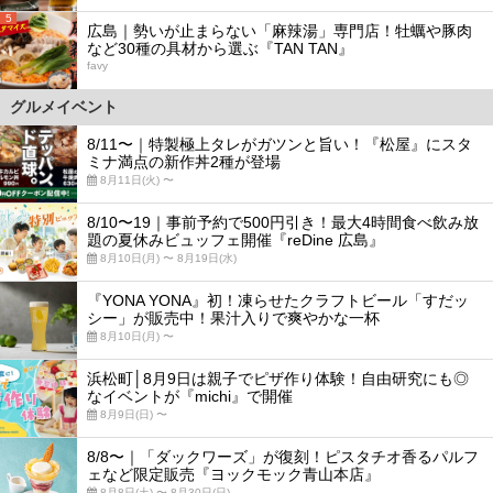
5
広島｜勢いが止まらない「麻辣湯」専門店！牡蠣や豚肉
など30種の具材から選ぶ『TAN TAN』
favy
グルメイベント
8/11〜｜特製極上タレがガツンと旨い！『松屋』にスタ
ミナ満点の新作丼2種が登場
8月11日(火) 〜
8/10〜19｜事前予約で500円引き！最大4時間食べ飲み放
題の夏休みビュッフェ開催『reDine 広島』
8月10日(月) 〜 8月19日(水)
『YONA YONA』初！凍らせたクラフトビール「すだッ
シー」が販売中！果汁入りで爽やかな一杯
8月10日(月) 〜
浜松町│8月9日は親子でピザ作り体験！自由研究にも◎
なイベントが『michi』で開催
8月9日(日) 〜
8/8〜｜「ダックワーズ」が復刻！ピスタチオ香るパルフ
ェなど限定販売『ヨックモック青山本店』
8月8日(土) 〜 8月30日(日)