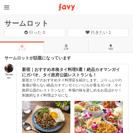
サームロット
行った
0
行きたい
1
記事
地図
トップ
サームロットが話題になっています
新宿｜おすすめ本格タイ料理5選！絶品カオマンガイ
にガパオ、タイ政府公認レストランも！
Temis
an
新宿エリアのおすすめタイ料理店を紹介します。ぷりっぷりの
食感が堪らない絶品カオマンガイにバジルが香るガパオ、タイ
政府公認のレストランなど、本場の味を楽しめるお店ばかり！
刺激的なタイ料理はクセにな...