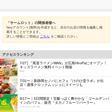
「サームロット」の関係者様へ
favyアカウント(無料)を作成すると、自分のお店の情報を編集し掲
載することができます。
詳しい情報とご登録は
こちら
をご確認ください。
アクセスランキング
1
7/27│『尾道ラーメンWAN』が広島HiroPaにオープン！
キッズラーメン無料イベント開催
favy
2
7/31〜｜新静岡セノバにカフェ『けのひ堂ラボ』が出
店！濃厚クロックムッシュにスイーツも
favy
3
8/17〜｜5日間限定！甘酸っぱく爽やかな「ゴールデンパ
インのパフェ」販売『タカノフルーツパーラー』
グルメライターAI