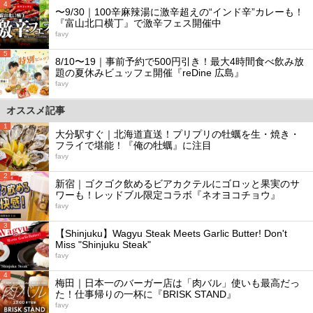
4
〜9/30｜100辛麻辣湯に激辛超えの“インド辛”カレーも！
『富山北口横丁』で激辛フェス開催中
favy
5
8/10〜19｜事前予約で500円引き！最大4時間食べ飲み放
題の夏休みビュッフェ開催『reDine 広島』
favy
オススメ記事
1
大分駅すぐ｜北海道直送！プリプリの牡蠣を生・焼き・
フライで堪能！『俺の牡蠣』に注目
favy
2
新宿｜ゴクゴク飲めるビアカクテルにゴロッと果実のサ
ワーも！レッドブル限定コラボ『ネオヨコチョウ』
favy
3
【Shinjuku】Wagyu Steak Meets Garlic Butter! Don't
Miss "Shinjuku Steak"
favy
4
梅田｜日本一のバーガー店は「肉バル」使いも最高だっ
た！仕事帰りの一杯に『BRISK STAND』
favy