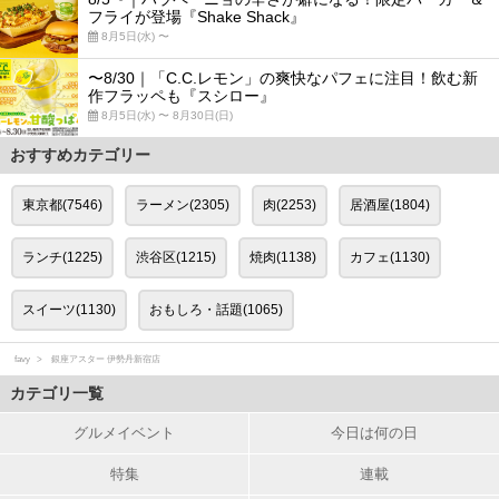
フライが登場『Shake Shack』
8月5日(水) 〜
〜8/30｜「C.C.レモン」の爽快なパフェに注目！飲む新
作フラッペも『スシロー』
8月5日(水) 〜 8月30日(日)
おすすめカテゴリー
東京都(7546)
ラーメン(2305)
肉(2253)
居酒屋(1804)
ランチ(1225)
渋谷区(1215)
焼肉(1138)
カフェ(1130)
スイーツ(1130)
おもしろ・話題(1065)
favy
銀座アスター 伊勢丹新宿店
カテゴリ一覧
グルメイベント
今日は何の日
特集
連載