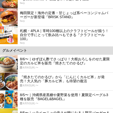
favy
4
梅田限定！海外の定番・甘じょっぱ系ベーコンジャムバ
ーガーが新登場『BRISK STAND』
favy
5
札幌・4PLA｜常時100種以上のクラフトビールが揃う！
自分で手にとって飲み比べもできる『クラフトビール
100』
favy
グルメイベント
8/6〜｜ゆずぽん酢でさっぱり！大根おろしをのせた夏限
定のカルビ丼を販売『焼きたてのかるび』
8月6日(木) 〜
『焼きたてのかるび』から「にんにくカルビ丼」が発
売！大人気の「豚カルビ丼」も待望の復活
8月6日(木) 〜
8/5〜｜沖縄県産黒糖や夏野菜を使用！夏限定ベーグル3
種を販売『BAGEL&BAGEL』
8月5日(水) 〜
8/5〜｜ハラペーニョの辛さが癖になる！限定バーガー＆