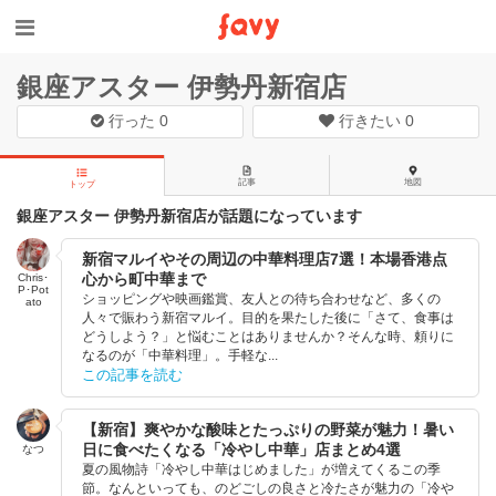
銀座アスター 伊勢丹新宿店
行った
0
行きたい
0
記事
地図
トップ
銀座アスター 伊勢丹新宿店が話題になっています
新宿マルイやその周辺の中華料理店7選！本場香港点
心から町中華まで
Chris･
P･Pot
ショッピングや映画鑑賞、友人との待ち合わせなど、多くの
ato
人々で賑わう新宿マルイ。目的を果たした後に「さて、食事は
どうしよう？」と悩むことはありませんか？そんな時、頼りに
なるのが「中華料理」。手軽な...
この記事を読む
【新宿】爽やかな酸味とたっぷりの野菜が魅力！暑い
日に食べたくなる「冷やし中華」店まとめ4選
なつ
夏の風物詩「冷やし中華はじめました」が増えてくるこの季
節。なんといっても、のどごしの良さと冷たさが魅力の「冷や