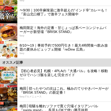
favy
3
〜9/30｜100辛麻辣湯に激辛超えの“インド辛”カレーも！
『富山北口横丁』で激辛フェス開催中
favy
4
梅田限定！海外の定番・甘じょっぱ系ベーコンジャムバ
ーガーが新登場『BRISK STAND』
favy
5
8/10〜19｜事前予約で500円引き！最大4時間食べ飲み放
題の夏休みビュッフェ開催『reDine 広島』
favy
オススメ記事
1
【初心者必見】札幌・4PLAの『大通バル』を攻略！移動
ゼロでハシゴ飯を楽しむ完全ガイド
favy
2
梅田│切ったやつの次はこれ。極みのてりやきバーガーが
『BRISK STAND』の新定番！
favyグルメニュース
3
梅田│喧騒を離れソファで寛ぐ穴場イタリアンバル
『pasta stand』。長居もOKで使い勝手抜群