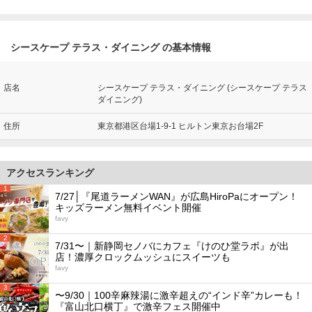
シースケープ テラス・ダイニング の基本情報
店名
シースケープ テラス・ダイニング (シースケープ テラス
ダイニング)
住所
東京都港区台場1-9-1 ヒルトン東京お台場2F
アクセスランキング
1
7/27│『尾道ラーメンWAN』が広島HiroPaにオープン！
キッズラーメン無料イベント開催
favy
2
7/31〜｜新静岡セノバにカフェ『けのひ堂ラボ』が出
店！濃厚クロックムッシュにスイーツも
favy
3
〜9/30｜100辛麻辣湯に激辛超えの“インド辛”カレーも！
『富山北口横丁』で激辛フェス開催中