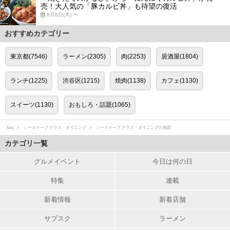
売！大人気の「豚カルビ丼」も待望の復活
8月6日(木) 〜
おすすめカテゴリー
東京都(7546)
ラーメン(2305)
肉(2253)
居酒屋(1804)
ランチ(1225)
渋谷区(1215)
焼肉(1138)
カフェ(1130)
スイーツ(1130)
おもしろ・話題(1065)
favy
シースケープ テラス・ダイニング
シースケープ テラス・ダイニングの地図
カテゴリ一覧
グルメイベント
今日は何の日
特集
連載
新着情報
新着店舗
サブスク
ラーメン