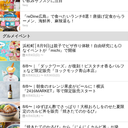
い飲みサブスクに注目
favy
5
『reDine広島』で食べたいランチ8選！唐揚げ定食からラ
ーメン、海鮮丼、麻辣湯も！
favy
グルメイベント
浜松町│8月9日は親子でピザ作り体験！自由研究にも◎
なイベントが『michi』で開催
8月9日(日) 〜
8/8〜｜「ダックワーズ」が復刻！ピスタチオ香るパルフ
ェなど限定販売『ヨックモック青山本店』
8月8日(土) 〜 8月30日(日)
8/8〜｜朝食のオレンジ果皮がビールに！横浜
『2416MARKET』等で限定販売スタート
8月8日(土) 〜
8/6〜｜ゆずぽん酢でさっぱり！大根おろしをのせた夏限
定のカルビ丼を販売『焼きたてのかるび』
8月6日(木) 〜
『焼きたてのかるび』から「にんにくカルビ丼」が発