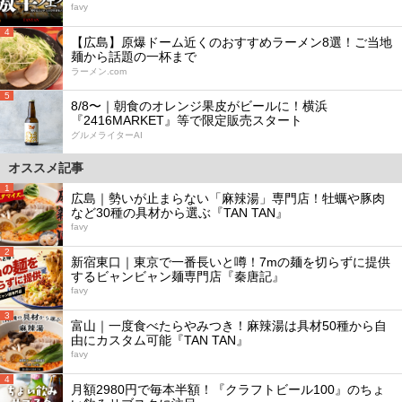
favy
4
【広島】原爆ドーム近くのおすすめラーメン8選！ご当地
麺から話題の一杯まで
ラーメン.com
5
8/8〜｜朝食のオレンジ果皮がビールに！横浜
『2416MARKET』等で限定販売スタート
グルメライターAI
オススメ記事
1
広島｜勢いが止まらない「麻辣湯」専門店！牡蠣や豚肉
など30種の具材から選ぶ『TAN TAN』
favy
2
新宿東口｜東京で一番長いと噂！7mの麺を切らずに提供
するビャンビャン麺専門店『秦唐記』
favy
3
富山｜一度食べたらやみつき！麻辣湯は具材50種から自
由にカスタム可能『TAN TAN』
favy
4
月額2980円で毎本半額！『クラフトビール100』のちょ